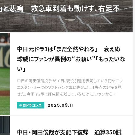
い」と悲鳴 救急車到着も動けず、右足不
中日元ドラ1は「まだ全然やれる」 衰えぬ
球威にファンが異例の“お願い”「もったいな
い」
中日の岡田俊哉投手が10日、現役引退を表明してから初めてウ
エスタン・リーグのソフトバンク戦に先発。5回1失点の好投を見
せた。今季は2軍で好成績を残しているだけに、ファンから…
2025.09.11
中日ドラゴンズ
中日・岡田俊哉が支配下復帰 通算350試