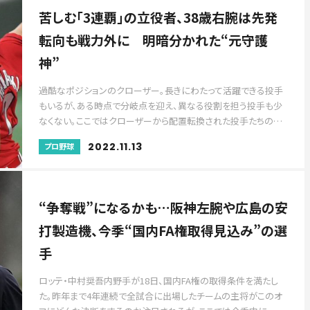
苦しむ「3連覇」の立役者、38歳右腕は先発
転向も戦力外に 明暗分かれた“元守護
神”
過酷なポジションのクローザー。長きにわたって活躍できる投手
もいるが、ある時点で分岐点を迎え、異なる役割を担う投手も少
なくない。ここではクローザーから配置転換された投手たちの…
2022.11.13
プロ野球
“争奪戦”になるかも…阪神左腕や広島の安
打製造機、今季“国内FA権取得見込み”の選
手
ロッテ・中村奨吾内野手が18日、国内FA権の取得条件を満たし
た。昨年まで4年連続で全試合に出場したチームの主将がこのオ