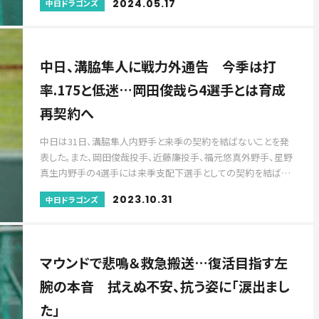
2024.05.17
中日ドラゴンズ
中日、溝脇隼人に戦力外通告 今季は打
率.175と低迷…岡田俊哉ら4選手とは育成
再契約へ
中日は31日、溝脇隼人内野手と来季の契約を結ばないことを発
表した。また、岡田俊哉投手、近藤廉投手、福元悠真外野手、星野
真生内野手の4選手には来季支配下選手としての契約を結ば…
2023.10.31
中日ドラゴンズ
マウンドで悲鳴＆救急搬送…復活目指す左
腕の本音 拭えぬ不安、抗う姿に「涙出まし
た」