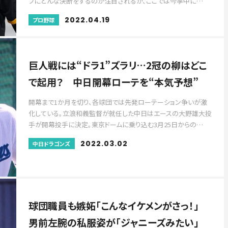
フにどんな決断をするのか注目されるが、ここでは今季中に…
2022.04.19
プロ野球
巨人戦には“ドラ1”ズラリ…2冠の柳はどこ
で起用？ 中日開幕ローテを“本気予想”
開幕まで1か月を切り、各球団では先発ローテーション争いが激
化している。立浪和義監督が就任した中日はエースの大野雄大投
手が開幕投手に決定。東京ドームに乗り込む3月25日からの…
2022.03.02
中日ドラゴンズ
球団職員も嫉妬「こんなイケメンがさっ！」
男前左腕の私服姿が「ジャニーズみたい」