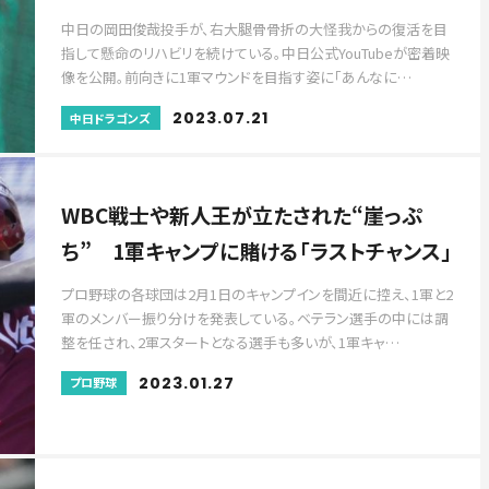
中日の岡田俊哉投手が、右大腿骨骨折の大怪我からの復活を目
指して懸命のリハビリを続けている。中日公式YouTubeが密着映
像を公開。前向きに1軍マウンドを目指す姿に「あんなに…
2023.07.21
中日ドラゴンズ
WBC戦士や新人王が立たされた“崖っぷ
ち” 1軍キャンプに賭ける「ラストチャンス」
プロ野球の各球団は2月1日のキャンプインを間近に控え、1軍と2
軍のメンバー振り分けを発表している。ベテラン選手の中には調
整を任され、2軍スタートとなる選手も多いが、1軍キャ…
2023.01.27
プロ野球