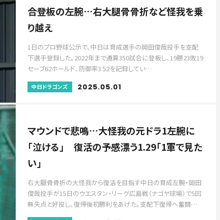
合登板の左腕…右大腿骨骨折など怪我を乗
り越え
1日のプロ野球公示で、中日は育成選手の岡田俊哉投手を支配
下選手登録した。2022年まで通算350試合に登板し、19勝23敗19
セーブ62ホールド、防御率3.52を記録してい…
2025.05.01
中日ドラゴンズ
マウンドで悲鳴…大怪我の元ドラ1左腕に
「泣ける」 復活の予感漂う1.29「1軍で見た
い」
右大腿骨骨折の大怪我から復活を目指す中日の育成左腕・岡田
俊哉投手が15日のウエスタン・リーグ広島戦（ナゴヤ球場）で5回
無失点と好投し、復帰後初勝利をあげた。支配下復帰へ奮闘…