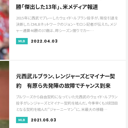
勝「傑出した13年」、米メディア報道
2015年に西武でプレーしたウェイド・ルブラン投手が、現役引退を
決断したとMLBネットワークのジョン・モロシ記者が伝えた。メジ
ャー通算46勝の37歳は、昨シーズン限りでカー…
2022.04.03
MLB
元西武ルブラン、レンジャーズとマイナー契
約 有原ら先発陣の故障でチャンス到来
ブルワーズから自由契約になっていた元西武のウェイド・ルブラン
投手がレンジャーズとマイナー契約を結んだ。今季早くも3球団目
となる契約を結んだ“ジャーニーマン”に、米最大の移籍…
2021.06.03
MLB