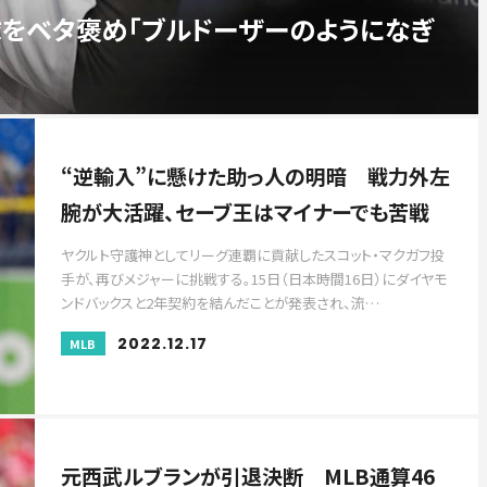
をベタ褒め「ブルドーザーのようになぎ
“逆輸入”に懸けた助っ人の明暗 戦力外左
腕が大活躍、セーブ王はマイナーでも苦戦
ヤクルト守護神としてリーグ連覇に貢献したスコット・マクガフ投
手が、再びメジャーに挑戦する。15日（日本時間16日）にダイヤモ
ンドバックスと2年契約を結んだことが発表され、流…
2022.12.17
MLB
元西武ルブランが引退決断 MLB通算46