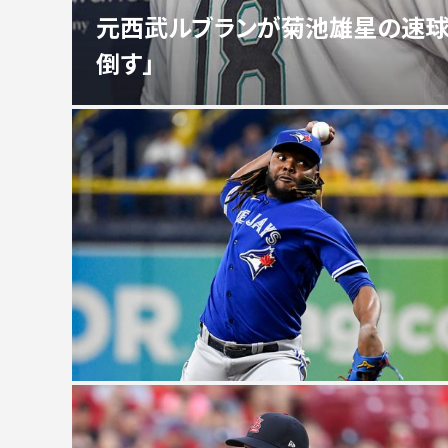
元西武ルブランが菊池雄星の速球
倒す」