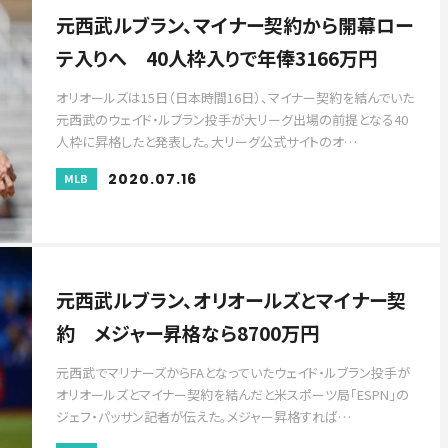
元西武ルブラン、マイナー契約から開幕ロー
テ入りへ 40人枠入りで年俸3166万円
オリオールズは15日（日本時間16日）、マイナー契約を結んでいた
元西武のウェイド・ルブラン投手が大リーグ出場の前提となる40
人枠に昇格したと発表した。大リーグ公式サイトのオ…
2020.07.16
MLB
元西武ルブラン、オリオールズとマイナー契
約 メジャー昇格なら8700万円
元西武でマリナーズからFAとなっていたウェイド・ルブラン投手が
オリオールズとマイナー契約を結んだと米スポーツ局「ESPN」の
ジェフ・パッサン記者が伝えた。メジャー昇格すれば…