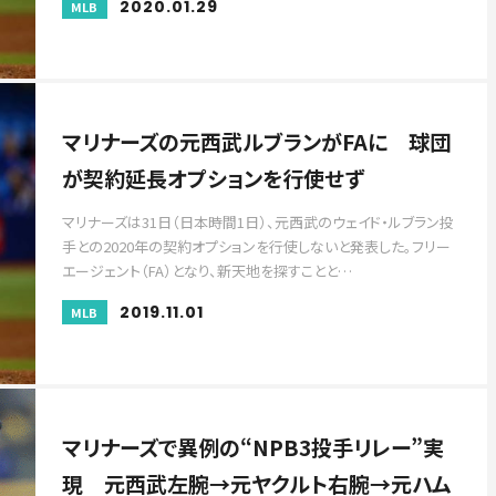
2020.01.29
MLB
マリナーズの元西武ルブランがFAに 球団
が契約延長オプションを行使せず
マリナーズは31日（日本時間1日）、元西武のウェイド・ルブラン投
手との2020年の契約オプションを行使しないと発表した。フリー
エージェント（FA）となり、新天地を探すことと…
2019.11.01
MLB
マリナーズで異例の“NPB3投手リレー”実
現 元西武左腕→元ヤクルト右腕→元ハム