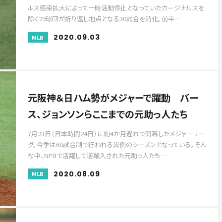
ルス感染拡大によって一時活動停止となっていたカージナルスを
除く29球団が折り返し地点となる30試合を消化。前半…
2020.09.03
MLB
元阪神＆日ハム勢がメジャーで躍動 バー
ス、ジョンソンらここまでの元助っ人たち
7月23日（日本時間24日）に約4か月遅れで開幕したメジャーリー
グ。今季は60試合制で行われる異例のシーズンとなっている。そん
な中、NPBで活躍して逆輸入された元助っ人たち…
2020.08.09
MLB