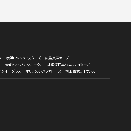
ス
横浜DeNAベイスターズ
広島東洋カープ
福岡ソフトバンクホークス
北海道日本ハムファイターズ
デンイーグルス
オリックス・バファローズ
埼玉西武ライオンズ