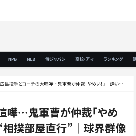
NPB
MLB
侍ジャパン
高校・アマ
ランキング
広島投手とコーチの大喧嘩…鬼軍曹が仲裁「やめい！」 酔い吹っ飛んだ“相撲部屋直行”｜球界群像 白武佳久#12
喧嘩…鬼軍曹が仲裁「やめ
“相撲部屋直行”｜球界群像