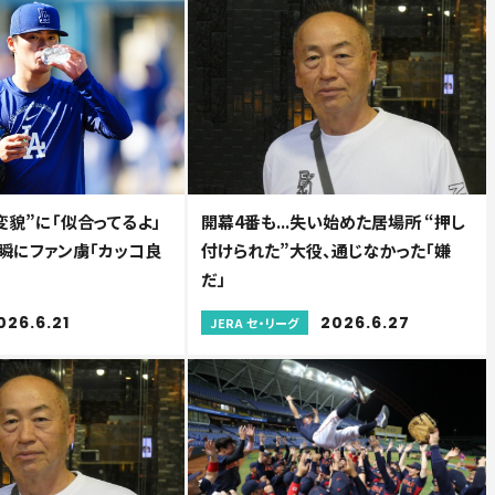
変貌”に「似合ってるよ」
開幕4番も...失い始めた居場所 “押し
一瞬にファン虜「カッコ良
付けられた”大役、通じなかった「嫌
だ」
026.6.21
2026.6.27
JERA セ・リーグ