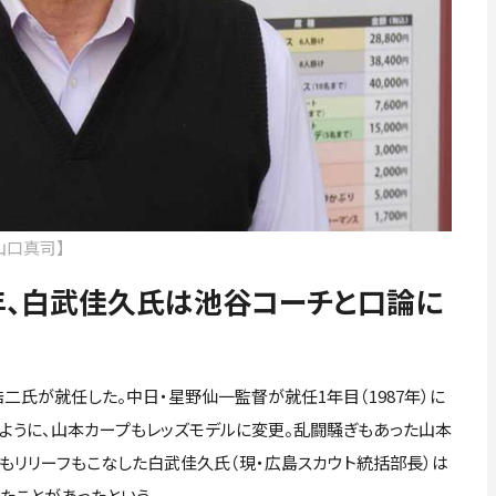
山口真司】
年、白武佳久氏は池谷コーチと口論に
二氏が就任した。中日・星野仙一監督が就任1年目（1987年）に
ように、山本カープもレッズモデルに変更。乱闘騒ぎもあった山本
もリリーフもこなした白武佳久氏（現・広島スカウト統括部長）は
たことがあったという。