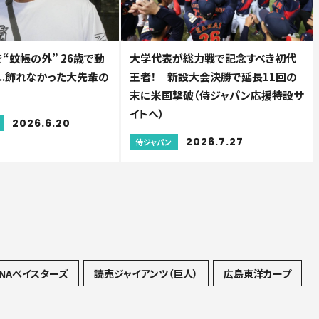
“蚊帳の外” 26歳で動
大学代表が総力戦で記念すべき初代
..飾れなかった大先輩の
王者！ 新設大会決勝で延長11回の
末に米国撃破（侍ジャパン応援特設サ
イトへ）
2026.6.20
2026.7.27
侍ジャパン
NAベイスターズ
読売ジャイアンツ（巨人）
広島東洋カープ