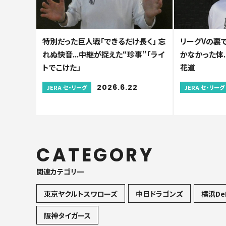
特別だった巨人戦「できるだけ長く」 忘
リーグVの裏で
れぬ快音...中継が捉えた“珍事”「ライ
かなかった体.
トでこけた」
花道
2026.6.22
JERA セ・リーグ
JERA セ・リーグ
CATEGORY
関連カテゴリ一
東京ヤクルトスワローズ
中日ドラゴンズ
横浜De
阪神タイガース