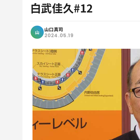
白武佳久#12
山口真司
山
2024.05.19