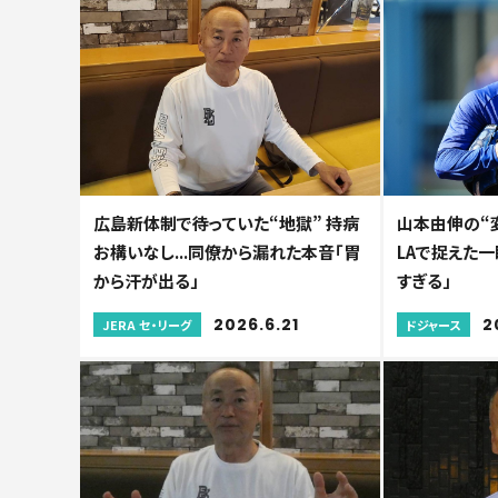
広島新体制で待っていた“地獄” 持病
山本由伸の“
お構いなし...同僚から漏れた本音「胃
LAで捉えた
から汗が出る」
すぎる」
2026.6.21
2
JERA セ・リーグ
ドジャース