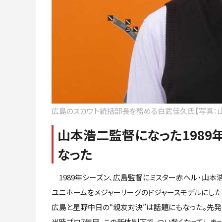
広島のスカウト統括部長を務める白武佳久氏【写真：
山本浩二監督になった1989
なった
1989年シーズン、広島監督にミスター赤ヘル・山本浩
ユニホームをメジャーリーグのドジャースモデルにした
広島と星野中日の“親友対決”は話題にもなった。先発
当時プロ7年目。この新体制下で、つい熱くなってしまっ