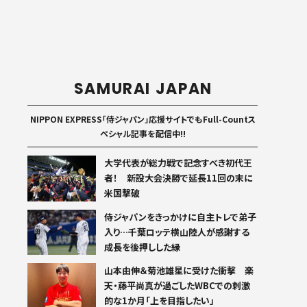
SAMURAI JAPAN
NIPPON EXPRESS「侍ジャパン」応援サイトでもFull-Countス
ペシャル記事を配信中!!
大学代表が総力戦で記念すべき初代王
者！ 新設大会決勝で延長11回の末に
米国撃破
侍ジャパンをきっかけに自主トレで弟子
入り…千葉ロッテ横山陸人が感謝する
成長を後押しした縁
山本由伸＆菊池雄星に受けた衝撃 楽
天・藤平尚真が過ごしたWBCでの刺激
的な1か月「上を目指したい」