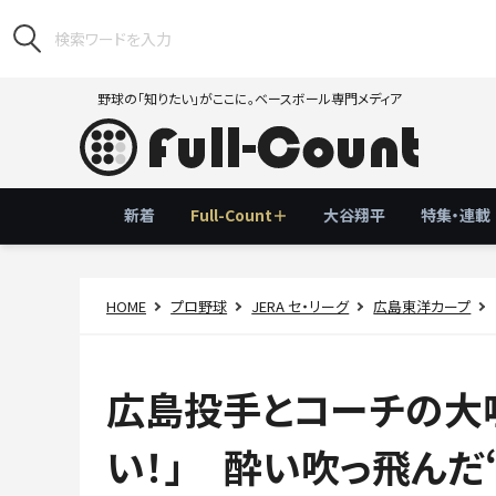
野球の「知りたい」がここに。ベースボール専門メディア
新着
Full-Count＋
大谷翔平
特集・連載
HOME
プロ野球
JERA セ・リーグ
広島東洋カープ
広島投手とコーチの大
い！」 酔い吹っ飛んだ