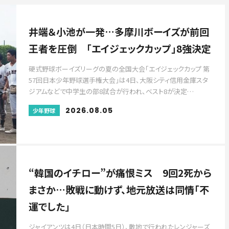
井端＆小池が一発…多摩川ボーイズが前回
王者を圧倒 「エイジェックカップ」8強決定
硬式野球ボーイズリーグの夏の全国大会「エイジェックカップ 第
57回日本少年野球選手権大会」は4日、大阪シティ信用金庫スタ
ジアムなどで中学生の部8試合が行われ、ベスト8が決定…
2026.08.05
少年野球
“韓国のイチロー”が痛恨ミス 9回2死から
まさか…敗戦に動けず、地元放送は同情「不
運でした」
ジャイアンツは4日（日本時間5日）、敵地で行われたレンジャーズ