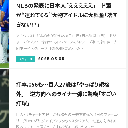
MLBの発表に日本人「えええええ」 ド軍
が“連れてくる”大物アイドルに大興奮「凄す
ぎない!?」
アナウンスにどよめきが起きた。8月13日（日本時間14日）にドジ
ャースタジアムで行われるドジャース-ブルワーズ戦で、韓国の5人
組ボーイズグループ「TOMORROW X TO…
2026.08.05
ドジャース
打率.056も…巨人27歳は「やっぱり規格
外」 逆方向へのライナー弾に驚嘆「すごい
打球」
巨人・リチャード内野手が規格外の一発を放った。4日のファーム・
リーグDeNA戦（ジャイアンツタウンスタジアム）で、逆方向の右中
間へライナーで運んだ。左打者が引っ張ったような…