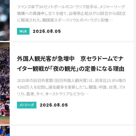
ツインズ傘下3Aセントポールのコ・ウソク投手は、メジャーリーグ
機構への異議申し立てを経て、出場停止処分が10試合から8試合
に軽減された。韓国紙スポーツソウルのペ・ウグン記者…
2026.08.05
MLB
外国人観光客が急増中 京セラドームでナ
イター観戦が「夜の観光」の定番になる理由
2025年の訪日外客数（訪日外国人観光客）は、前年比15.8％増の
4268万人を記録し過去最多を更新した*1。韓国、中国、台湾、アメ
リカ、香港、タイ、オーストラリアなどから…
2026.08.05
パ・リーグ