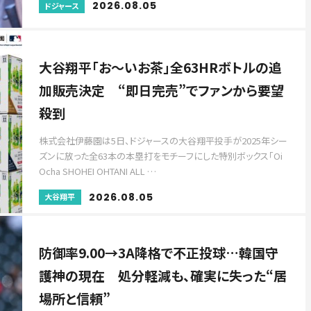
2026.08.05
ドジャース
大谷翔平「お～いお茶」全63HRボトルの追
加販売決定 “即日完売”でファンから要望
殺到
株式会社伊藤園は5日、ドジャースの大谷翔平投手が2025年シー
ズンに放った全63本の本塁打をモチーフにした特別ボックス「Oi
Ocha SHOHEI OHTANI ALL …
2026.08.05
大谷翔平
防御率9.00→3A降格で不正投球…韓国守
護神の現在 処分軽減も、確実に失った“居
場所と信頼”