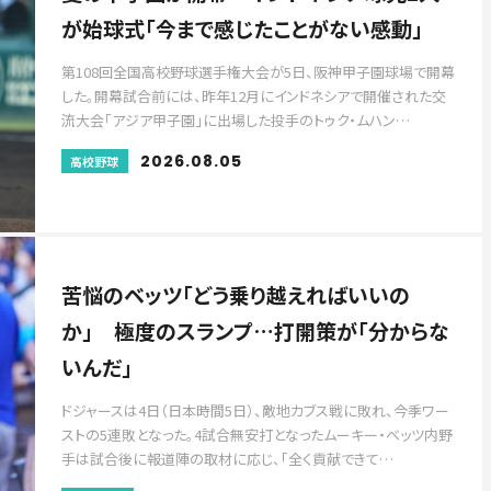
が始球式「今まで感じたことがない感動」
第108回全国高校野球選手権大会が5日、阪神甲子園球場で開幕
した。開幕試合前には、昨年12月にインドネシアで開催された交
流大会「アジア甲子園」に出場した投手のトゥク・ムハン…
2026.08.05
高校野球
苦悩のベッツ「どう乗り越えればいいの
か」 極度のスランプ…打開策が「分からな
いんだ」
ドジャースは4日（日本時間5日）、敵地カブス戦に敗れ、今季ワー
ストの5連敗となった。4試合無安打となったムーキー・ベッツ内野
手は試合後に報道陣の取材に応じ、「全く貢献できて…