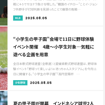
戦に4-5でサヨナラ負けを喫した。“韓国のイチロー”ことイ・ジョン
フ外野手が打球判断を見誤ったことで痛恨の敗戦…
2026.08.05
MLB
“小学生の甲子園”会場で11日に野球体験
イベント開催 4歳〜小学生対象…気軽に
遊べる企画を用意
全日本軟式野球連盟（全軟連）と愛媛県軟式野球連盟は、野球体
験イベント「野球って楽しいよ！in 坊っちゃんスタジアム」を今月11
日に開催する。“小学生の甲子園”「高円宮賜杯 …
2026.08.05
少年野球
夏の甲子園が開幕 インドネシア球児2人