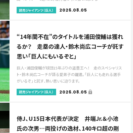
2026.08.05
読売ジャイアンツ（巨人）
“14年間不在”のタイトルを浦田俊輔は獲れ
るか？ 走塁の達人・鈴木尚広コーチが託す
思い「巨人にもいるぞと」
巨人・浦田俊輔が球団15年ぶりの盗塁王へ！ 走のスペシャリス
ト・鈴木尚広コーチが語る愛弟子の躍進。「巨人にも走れる選手
がいるぞ」と託す、熱い思いに迫ります。
2026.08.05
読売ジャイアンツ（巨人）
侍J、U15日本代表が決定 井端Jr.＆小池
氏の次男…両投げの逸材、140キロ超の剛