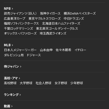
NPB
読売ジャイアンツ（巨人）
阪神タイガース
横浜DeNAベイスターズ
広島東洋カープ
東京ヤクルトスワローズ
中日ドラゴンズ
福岡ソフトバンクホークス
北海道日本ハムファイターズ
千葉ロッテマリーンズ
東北楽天ゴールデンイーグルス
オリックス・バファローズ
埼玉西武ライオンズ
MLB
日本人メジャーリーガー
山本由伸
佐々木朗希
イチロー
ダルビッシュ有
ドジャース
侍ジャパン
高校・アマ
高校野球
大学野球
社会人野球
女子野球
少年野球
ランキング
動画