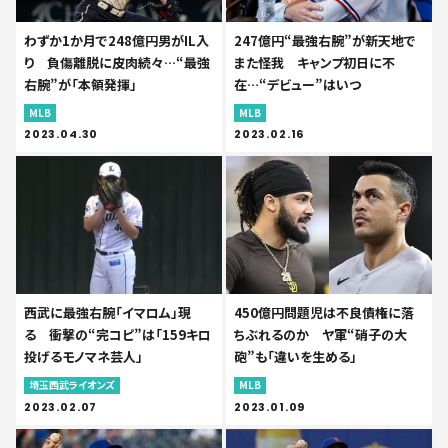
わずか1か月で248億円男がIL入
247億円“最強右腕”が新天地で
り 負傷離脱に皮肉続々…“最強
また怪我 キャンプ初日に不
右腕”が「本領発揮」
在…“デビュー”はいつ
MLB
MLB
2023.04.30
2023.02.16
西武に最強右腕「イマロム」現
450億円問題児は不良債権に落
る 衝撃の“完コピ”は「159キロ
ちぶれるのか ヤ軍“硝子の大
投げるモノマネ芸人」
砲”も「違いを生める」
埼玉西武ライオンズ
MLB
2023.02.07
2023.01.09