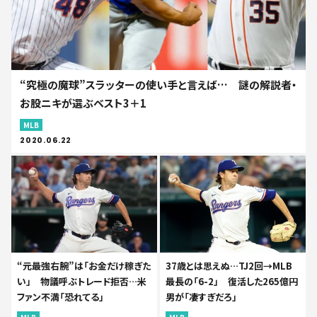
“究極の魔球”スラッターの使い手と言えば… 謎の解説者・
お股ニキが選ぶベスト3＋1
MLB
2020.06.22
“元最強右腕”は「お金だけ稼ぎた
37歳とは思えぬ…TJ2回→MLB
い」 物議呼ぶトレード拒否…米
最長の「6-2」 復活した265億円
ファン不満「恐れてる」
男が「凄すぎだろ」