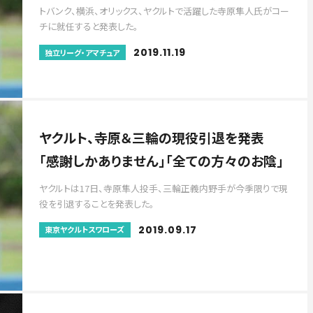
トバンク、横浜、オリックス、ヤクルトで活躍した寺原隼人氏がコー
チに就任すると発表した。
2019.11.19
独立リーグ・アマチュア
ヤクルト、寺原＆三輪の現役引退を発表
「感謝しかありません」「全ての方々のお陰」
ヤクルトは17日、寺原隼人投手、三輪正義内野手が今季限りで現
役を引退することを発表した。
2019.09.17
東京ヤクルトスワローズ