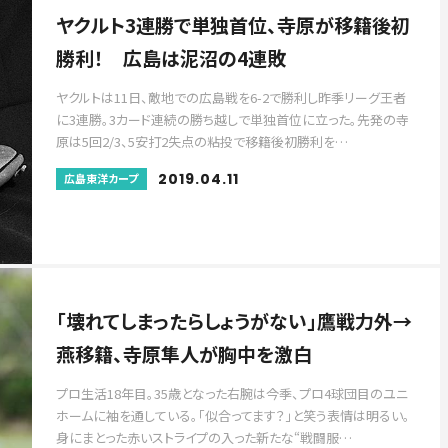
ヤクルト3連勝で単独首位、寺原が移籍後初
勝利！ 広島は泥沼の4連敗
ヤクルトは11日、敵地での広島戦を6-2で勝利し昨季リーグ王者
に3連勝。3カード連続の勝ち越しで単独首位に立った。先発の寺
原は5回2/3、5安打2失点の粘投で移籍後初勝利を…
2019.04.11
広島東洋カープ
「壊れてしまったらしょうがない」鷹戦力外→
燕移籍、寺原隼人が胸中を激白
プロ生活18年目。35歳となった右腕は今季、プロ4球団目のユニ
ホームに袖を通している。「似合ってます？」と笑う表情は明るい。
身にまとった赤いストライプの入った新たな“戦闘服…