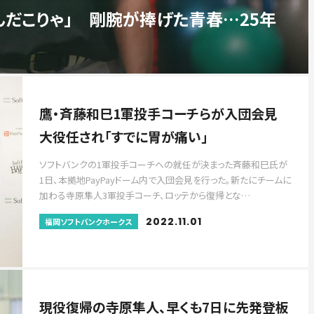
んだこりゃ」 剛腕が捧げた青春…25年
鷹・斉藤和巳1軍投手コーチらが入団会見
大役任され「すでに胃が痛い」
ソフトバンクの1軍投手コーチへの就任が決まった斉藤和巳氏が
1日、本拠地PayPayドーム内で入団会見を行った。新たにチームに
加わる寺原隼人3軍投手コーチ、ロッテから復帰とな…
2022.11.01
福岡ソフトバンクホークス
現役復帰の寺原隼人、早くも7日に先発登板