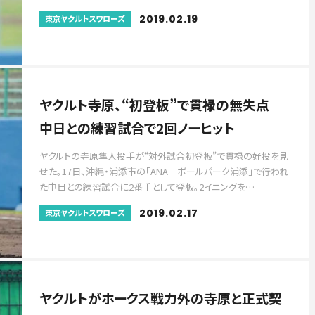
2019.02.19
東京ヤクルトスワローズ
ヤクルト寺原、“初登板”で貫禄の無失点
中日との練習試合で2回ノーヒット
ヤクルトの寺原隼人投手が“対外試合初登板”で貫禄の好投を見
せた。17日、沖縄・浦添市の「ANA ボールパーク浦添」で行われ
た中日との練習試合に2番手として登板。2イニングを…
2019.02.17
東京ヤクルトスワローズ
ヤクルトがホークス戦力外の寺原と正式契