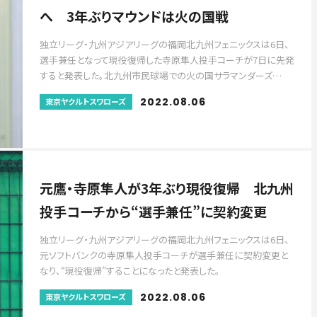
へ 3年ぶりマウンドは火の国戦
独立リーグ・九州アジアリーグの福岡北九州フェニックスは6日、
選手兼任となって現役復帰した寺原隼人投手コーチが7日に先発
すると発表した。北九州市民球場での火の国サラマンダーズ…
2022.08.06
東京ヤクルトスワローズ
元鷹・寺原隼人が3年ぶり現役復帰 北九州
投手コーチから“選手兼任”に契約変更
独立リーグ・九州アジアリーグの福岡北九州フェニックスは6日、
元ソフトバンクの寺原隼人投手コーチが選手兼任に契約変更と
なり、“現役復帰”することになったと発表した。
2022.08.06
東京ヤクルトスワローズ