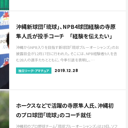
沖縄新球団「琉球」、NPB4球団経験の寺原
隼人氏が投手コーチ 「経験を伝えたい」
沖縄からNPB入りを目指す新球団「琉球ブルーオーシャンズ」のお
披露目会が12月17日に行われた。そこには、NPB経験者9人を含
む28人の選手たちとともに、今季引退を表明し、…
2019.12.28
独立リーグ・アマチュア
ホークスなどで活躍の寺原隼人氏、沖縄初
のプロ球団「琉球」のコーチ就任
沖縄初のプロ野球チーム「琉球ブルーオーシャンズ」は19日、ソフ