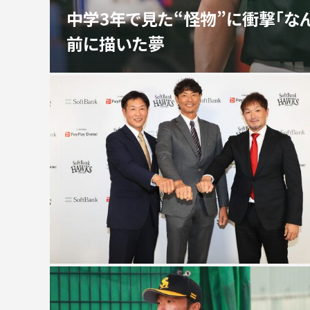
中学3年で見た“怪物”に衝撃「な
前に描いた夢