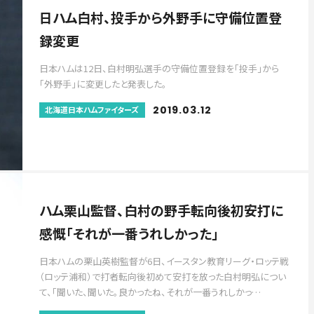
日ハム白村、投手から外野手に守備位置登
録変更
日本ハムは12日、白村明弘選手の守備位置登録を「投手」から
「外野手」に変更したと発表した。
2019.03.12
北海道日本ハムファイターズ
ハム栗山監督、白村の野手転向後初安打に
感慨「それが一番うれしかった」
日本ハムの栗山英樹監督が6日、イースタン教育リーグ・ロッテ戦
（ロッテ浦和）で打者転向後初めて安打を放った白村明弘につい
て、「聞いた、聞いた。良かったね、それが一番うれしかっ…