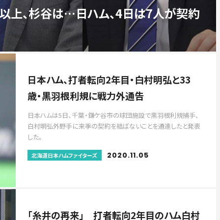
以上、杉谷は…日ハム、4日は7人が契約
日本ハム、打者転向2年目・白村明弘と33
歳・黒羽根利規に戦力外通告
日本ハムは5日、千葉・鎌ケ谷市の球団施設で黒羽根利規捕手、
白村明弘外野手に来季の契約を結ばないことを通達したと発表
した。
2020.11.05
北海道日本ハムファイターズ
「糸井の再来」 打者転向2年目のハム白村