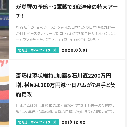
が覚醒の予感…2軍戦で3戦連発の特大アー
チ！
打者転向2年目のシーズンを迎えた日本ハムの白村明弘外野手
が1日、イースタン・リーグ対ロッテ戦2で3試合連続となる2ランホ
ームランを放った。投手として1軍で109試合に登板し…
2020.08.01
北海道日本ハムファイターズ
斎藤は現状維持、加藤＆石川直2200万円
増、横尾は100万円減…日ハムが7選手と契
約更改
日本ハムは2日、札幌市の球団事務所で7選手と来季の契約を更
改した。年俸、今季成績、来季の目標は次の通り（金額は推定）。
2019.12.02
北海道日本ハムファイターズ