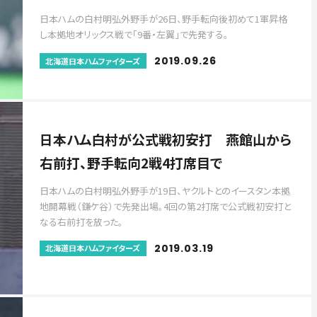
日本ハムの白村明弘外野手が26日、野手転向後初めて1軍昇格
し本拠地オリックス戦で「9番・左翼」で先発する。
2019.09.26
北海道日本ハムファイターズ
日本ハム白村が公式戦初安打 燕館山から
右前打、野手転向2戦4打席目で
日本ハムの白村明弘外野手が19日、ヤクルトとのイースタン本拠
地開幕戦（鎌ケ谷）で先発出場。4回の第2打席で公式戦初安打と
なる右前打を放った。
2019.03.19
北海道日本ハムファイターズ