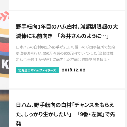
野手転向1年目のハム白村、減額制限超の大
減俸にも前向き 「糸井さんのように…」
日本ハムの白村明弘外野手が2日、札幌市の球団事務所で契約
更改交渉を行い、950万円減の900万円でサインした（金額は推
定）。今季投手から野手に転向した27歳は減額制限を超え…
2019.12.02
北海道日本ハムファイターズ
日ハム、野手転向の白村「チャンスをもらえ
た、しっかり生かしたい」 「9番・左翼」で先
発