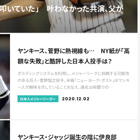
叩いていた」 叶わなかった共演、父が
ヤンキース、菅野に熱視線も… NY紙が「高
額な失敗」と酷評した日本人投手は？
ポスティングシステムを利用し、メジャーリーグに挑戦する可能性
のある巨人・菅野智之投手。米紙「ニューヨーク・ポスト」はヤンキ
ースが興味を示していることを伝え、過去20年間での…
2020.12.02
日本人メジャーリーガー
ヤンキース・ジャッジ誕生の陰に伊良部