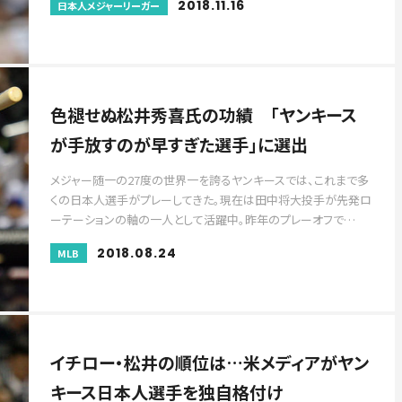
2018.11.16
日本人メジャーリーガー
色褪せぬ松井秀喜氏の功績 「ヤンキース
が手放すのが早すぎた選手」に選出
メジャー随一の27度の世界一を誇るヤンキースでは、これまで多
くの日本人選手がプレーしてきた。現在は田中将大投手が先発ロ
ーテーションの軸の一人として活躍中。昨年のプレーオフで…
2018.08.24
MLB
イチロー・松井の順位は…米メディアがヤン
キース日本人選手を独自格付け