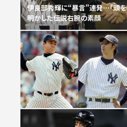
伊良部秀輝に“暴言”連発…「頭を
明かした伝説右腕の素顔