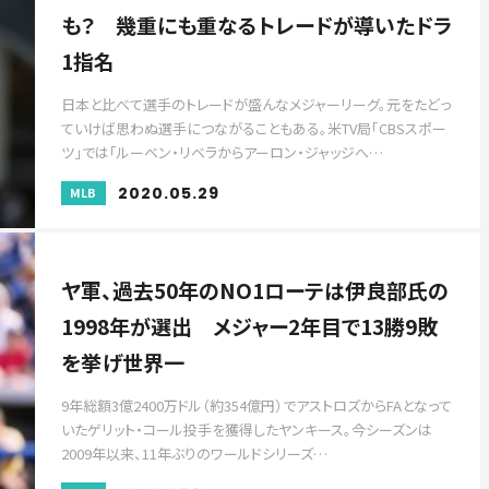
も？ 幾重にも重なるトレードが導いたドラ
1指名
日本と比べて選手のトレードが盛んなメジャーリーグ。元をたどっ
ていけば思わぬ選手につながることもある。米TV局「CBSスポー
ツ」では「ルーベン・リベラからアーロン・ジャッジへ…
2020.05.29
MLB
ヤ軍、過去50年のNO1ローテは伊良部氏の
1998年が選出 メジャー2年目で13勝9敗
を挙げ世界一
9年総額3億2400万ドル（約354億円）でアストロズからFAとなって
いたゲリット・コール投手を獲得したヤンキース。今シーズンは
2009年以来、11年ぶりのワールドシリーズ…