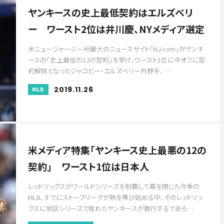
ヤンキースの史上最低契約はエルズベリ
ー ワースト2位は井川慶、NYメディア選定
米ニュージャージー州最大のニュースサイト「NJ.com」がヤンキ
ースの「史上最低の12の契約」を挙げ、ワースト1位に今オフに契
約解除となったジャコビー・エルズベリー外野手、…
2019.11.26
MLB
米メディア特集「ヤンキース史上最悪の12の
契約」 ワースト1位は日本人
レッドソックスがワールドシリーズを制覇して幕を閉じた今季の
MLB。すでにストーブリーグが熱を帯び始める中、そのレッドソッ
クスに地区シリーズで敗れたヤンキースが敢行するであろ…