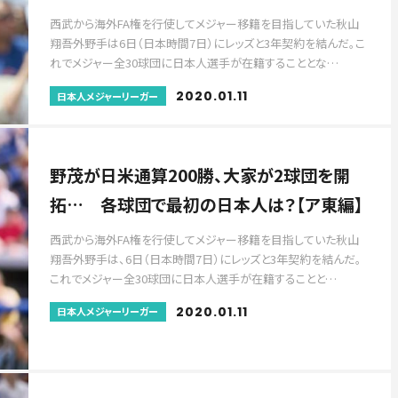
西武から海外FA権を行使してメジャー移籍を目指していた秋山
翔吾外野手は6日（日本時間7日）にレッズと3年契約を結んだ。こ
れでメジャー全30球団に日本人選手が在籍することとな…
2020.01.11
日本人メジャーリーガー
野茂が日米通算200勝、大家が2球団を開
拓… 各球団で最初の日本人は？【ア東編】
西武から海外FA権を行使してメジャー移籍を目指していた秋山
翔吾外野手は、6日（日本時間7日）にレッズと3年契約を結んだ。
これでメジャー全30球団に日本人選手が在籍することと…
2020.01.11
日本人メジャーリーガー