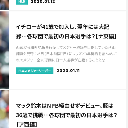
2020.01.12
MLB
イチローが41歳で加入し、翌年には大記
録…各球団で最初の日本選手は？【ナ東編】
西武から海外FA権を行使してメジャー移籍を目指していた秋山
翔吾外野手は6日（日本時間7日）にレッズと3年契約を結んだ。こ
れでメジャー全30球団に日本人選手が在籍することとな…
2020.01.11
日本人メジャーリーガー
マック鈴木はNPB経由せずデビュー、藪は
36歳で挑戦…各球団で最初の日本選手は？
【ア西編】