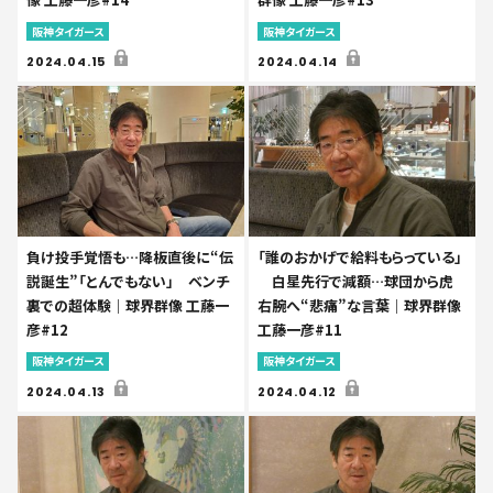
阪神タイガース
阪神タイガース
2024.04.15
2024.04.14
負け投手覚悟も…降板直後に“伝
「誰のおかげで給料もらっている」
説誕生”「とんでもない」 ベンチ
白星先行で減額…球団から虎
裏での超体験｜球界群像 工藤一
右腕へ“悲痛”な言葉｜球界群像
彦#12
工藤一彦#11
阪神タイガース
阪神タイガース
2024.04.13
2024.04.12