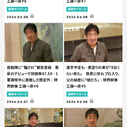
工藤一彦#8
工藤一彦#7
阪神タイガース
阪神タイガース
2024.04.09
2024.04.08
首脳陣に“騙され”緊急登板 悪
進学予定も…黒塗りの車が「8台く
夢のデビューで防御率67.50…1
らい来た」 熱意に折れプロ入り、
軍満喫中に直面した想定外｜球
父の秘密に「嘘だろ」｜球界群像
界群像 工藤一彦#6
工藤一彦#5
阪神タイガース
阪神タイガース
2024.04.07
2024.04.06