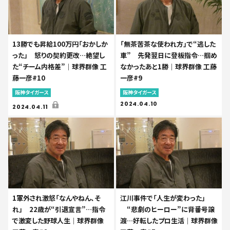
13勝でも昇給100万円「おかしか
「無茶苦茶な使われ方」で“逃した
った」 怒りの契約更改…絶望し
車” 先発翌日に登板指令…掴め
た“チーム内格差”｜球界群像 工
なかったあと1勝｜球界群像 工藤
藤一彦#10
一彦#9
阪神タイガース
阪神タイガース
2024.04.10
2024.04.11
1軍外され激怒「なんやねん、そ
江川事件で「人生が変わった」
れ」 22歳が“引退宣言”…指令
“悲劇のヒーロー”に背番号譲
で激変した野球人生｜球界群像
渡…好転したプロ生活｜球界群像