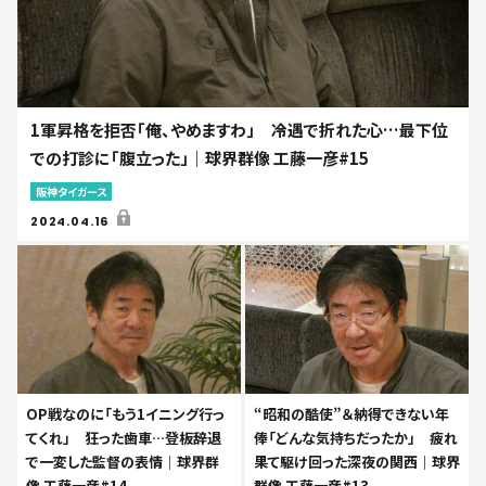
1軍昇格を拒否「俺、やめますわ」 冷遇で折れた心…最下位
での打診に「腹立った」｜球界群像 工藤一彦#15
阪神タイガース
2024.04.16
OP戦なのに「もう1イニング行っ
“昭和の酷使”＆納得できない年
てくれ」 狂った歯車…登板辞退
俸「どんな気持ちだったか」 疲れ
で一変した監督の表情｜球界群
果て駆け回った深夜の関西｜球界
像 工藤一彦#14
群像 工藤一彦#13