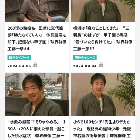
263球の熱投も…監督に交代直
横浜は「嫌なことしてきた」 “三
訴「勝たなくていい」 体調最悪も
羽烏”のはずが…甲子園で痛感
却下、記憶ない甲子園｜球界群像
「気づいたら負けてた」｜球界群像
工藤一彦#4
工藤一彦#3
阪神タイガース
阪神タイガース
2024.04.05
2024.04.04
“水飲み厳禁”「そりゃやめる」 1
小6で180センチ「先生よりデカか
30人→20人に消えた部員…起こ
った」 規格外の怪物少年…元阪
した脱水症状｜球界群像 工藤一
神右腕の衝撃伝説｜球界群像 工