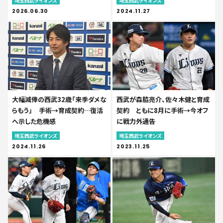
埼玉西武ライオンズ
埼玉西武ライオンズ
2026.06.30
2024.11.27
大幅減俸の西武32歳「来季ダメな
西武が森脇亮介、佐々木健と育成
らもう」 手術→育成契約…復活
契約 ともに8月に手術→今オフ
へ示した危機感
に戦力外通告
埼玉西武ライオンズ
埼玉西武ライオンズ
2024.11.26
2023.11.25