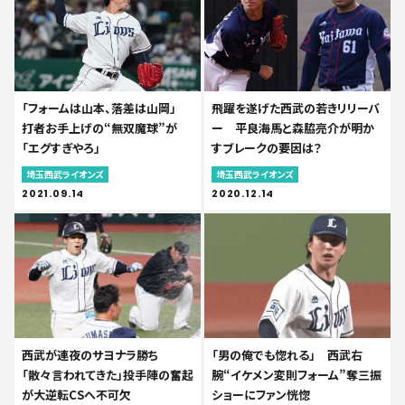
「フォームは山本、落差は山岡」
飛躍を遂げた西武の若きリリーバ
打者お手上げの“無双魔球”が
ー 平良海馬と森脇亮介が明か
「エグすぎやろ」
すブレークの要因は？
埼玉西武ライオンズ
埼玉西武ライオンズ
2021.09.14
2020.12.14
西武が連夜のサヨナラ勝ち
「男の俺でも惚れる」 西武右
「散々言われてきた」投手陣の奮起
腕“イケメン変則フォーム”奪三振
が大逆転CSへ不可欠
ショーにファン恍惚