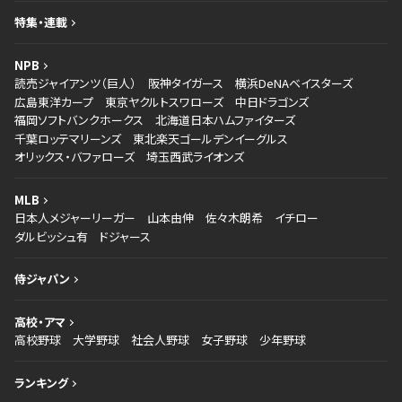
特集・連載
NPB
読売ジャイアンツ（巨人）
阪神タイガース
横浜DeNAベイスターズ
広島東洋カープ
東京ヤクルトスワローズ
中日ドラゴンズ
福岡ソフトバンクホークス
北海道日本ハムファイターズ
千葉ロッテマリーンズ
東北楽天ゴールデンイーグルス
オリックス・バファローズ
埼玉西武ライオンズ
MLB
日本人メジャーリーガー
山本由伸
佐々木朗希
イチロー
ダルビッシュ有
ドジャース
侍ジャパン
高校・アマ
高校野球
大学野球
社会人野球
女子野球
少年野球
ランキング