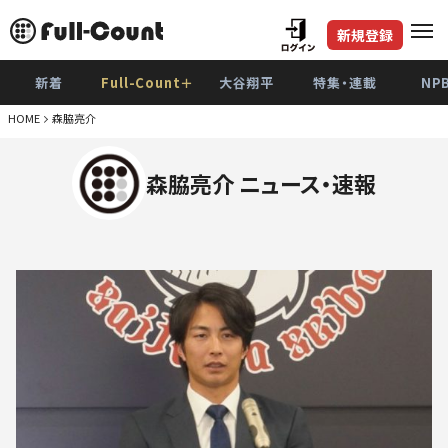
新規登録
新着
Full-Count＋
大谷翔平
特集・連載
NP
HOME
森脇亮介
森脇亮介 ニュース・速報