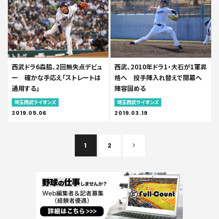
西武ドラ6森脇、2回無失点デビュ
西武、2010年ドラ1・大石が1軍昇
ー 確かな手応え「ストレートは
格へ 投手陣入れ替えで開幕へ
通用する」
陣容固める
埼玉西武ライオンズ
埼玉西武ライオンズ
2019.05.06
2019.03.19
1
2