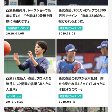
西武森脇亮介、トークショーで新
西武森脇、300万円アップの1300
年の誓い！ 「今季は50登板を目
万円でサイン 「来年は50試合に
標に頑張ります」
投げられるように」
埼玉西武ライオンズ
埼玉西武ライオンズ
2020.01.05
2019.12.02
西武27歳新人・森脇、プロ入りを
西武森脇の死球から大乱闘 胸
後押しした愛妻の言葉「あんたの
を小突かれるも「当ててしまったの
人生や」
は自分なので…」
インタビュー
埼玉西武ライオンズ
2019.08.27
2019.08.13