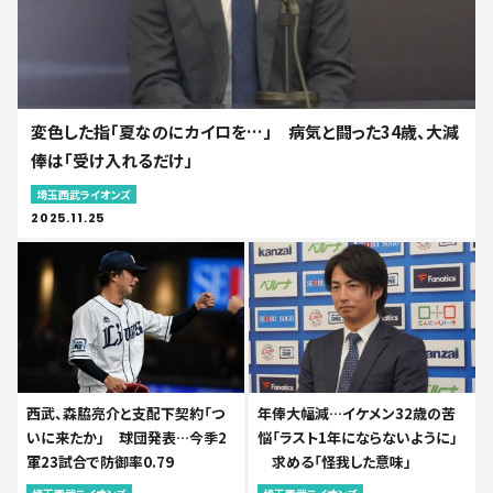
変色した指「夏なのにカイロを…」 病気と闘った34歳、大減
俸は「受け入れるだけ」
埼玉西武ライオンズ
2025.11.25
西武、森脇亮介と支配下契約「つ
年俸大幅減…イケメン32歳の苦
いに来たか」 球団発表…今季2
悩「ラスト1年にならないように」
軍23試合で防御率0.79
求める「怪我した意味」