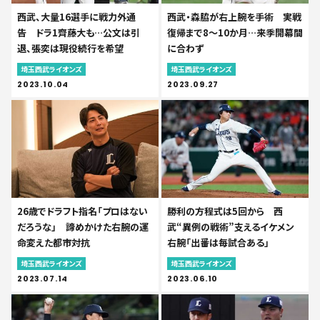
西武、大量16選手に戦力外通
西武・森脇が右上腕を手術 実戦
告 ドラ1齊藤大も…公文は引
復帰まで8～10か月…来季開幕間
退、張奕は現役続行を希望
に合わず
埼玉西武ライオンズ
埼玉西武ライオンズ
2023.10.04
2023.09.27
26歳でドラフト指名「プロはない
勝利の方程式は5回から 西
だろうな」 諦めかけた右腕の運
武“異例の戦術”支えるイケメン
命変えた都市対抗
右腕「出番は毎試合ある」
埼玉西武ライオンズ
埼玉西武ライオンズ
2023.07.14
2023.06.10