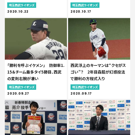
埼玉西武ライオンズ
埼玉西武ライオンズ
2020.10.22
2020.10.17
「勝利を呼ぶイケメン」 防御率1.
西武浮上のキーマンは“クセがス
15＆チーム最多タイ5勝目、西武
ゴい”？ 2年目森脇が幻惑投法
の変則右腕が凄い
で勝利の方程式入り
埼玉西武ライオンズ
埼玉西武ライオンズ
2020.09.27
2020.09.17