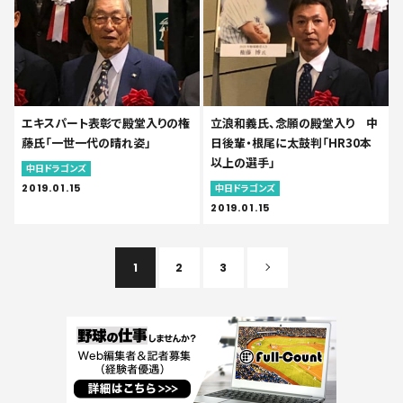
エキスパート表彰で殿堂入りの権
立浪和義氏、念願の殿堂入り 中
藤氏「一世一代の晴れ姿」
日後輩・根尾に太鼓判「HR30本
以上の選手」
中日ドラゴンズ
2019.01.15
中日ドラゴンズ
2019.01.15
1
2
3