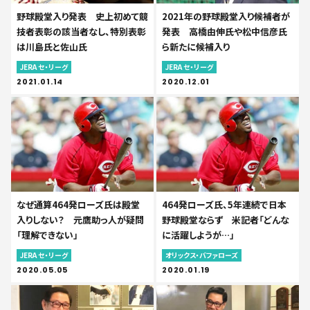
野球殿堂入り発表 史上初めて競
2021年の野球殿堂入り候補者が
技者表彰の該当者なし、特別表彰
発表 高橋由伸氏や松中信彦氏
は川島氏と佐山氏
ら新たに候補入り
JERA セ・リーグ
JERA セ・リーグ
2021.01.14
2020.12.01
なぜ通算464発ローズ氏は殿堂
464発ローズ氏、5年連続で日本
入りしない？ 元鷹助っ人が疑問
野球殿堂ならず 米記者「どんな
「理解できない」
に活躍しようが…」
JERA セ・リーグ
オリックス・バファローズ
2020.05.05
2020.01.19