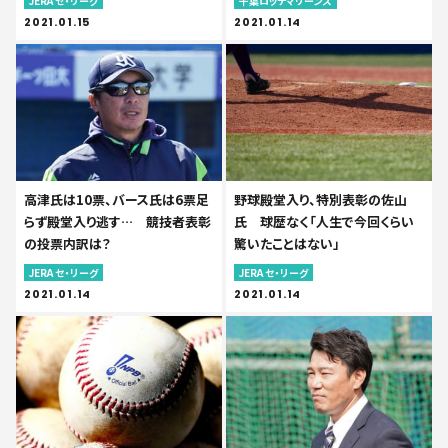
JERA セ・リーグ
千葉ロッテマリーンズ
2021.01.15
2021.01.14
高津氏は10票、バース氏は6票足
野球殿堂入り、特別表彰の佐山
らず殿堂入り逃す… 競技者表彰
氏 球歴なく「人生で今回くらい
の投票内訳は？
驚いたことはない」
JERA セ・リーグ
JERA セ・リーグ
2021.01.14
2021.01.14