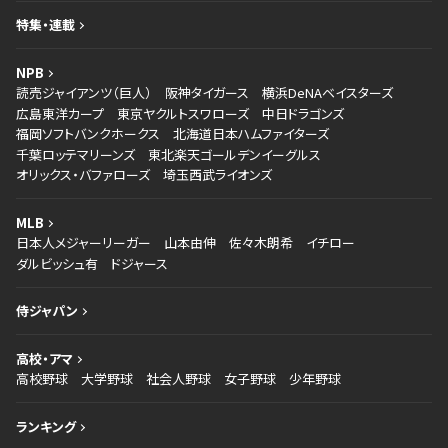
特集・連載
NPB
読売ジャイアンツ（巨人）
阪神タイガース
横浜DeNAベイスターズ
広島東洋カープ
東京ヤクルトスワローズ
中日ドラゴンズ
福岡ソフトバンクホークス
北海道日本ハムファイターズ
千葉ロッテマリーンズ
東北楽天ゴールデンイーグルス
オリックス・バファローズ
埼玉西武ライオンズ
MLB
日本人メジャーリーガー
山本由伸
佐々木朗希
イチロー
ダルビッシュ有
ドジャース
侍ジャパン
高校・アマ
高校野球
大学野球
社会人野球
女子野球
少年野球
ランキング