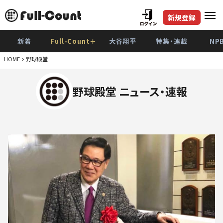
新規登録
新着
Full-Count＋
大谷翔平
特集・連載
NP
HOME
野球殿堂
野球殿堂 ニュース・速報