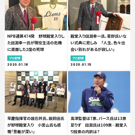
NPB通算474発 野球殿堂入りし
殿堂入り田淵幸一氏、星野氏いな
た田淵幸一氏が現役生活の危機
い式典に悲しみ 「人生、色々出
に直面した2度の死球
会い別れがあるが寂しい」
プロ野球
プロ野球
2020.01.18
2020.01.15
早慶指揮官の故石井氏、故前田氏
高津監督は7票、バース氏は13票
が野球殿堂入り 小宮山氏も感
足りず 田淵氏は109票…殿堂入
慨「意義が深い」
り投票の内訳は？