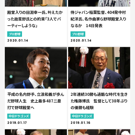
殿堂入りの田淵幸一氏、叶えたか
侍ジャパン稲葉監督、404発中村
った故星野氏との約束「3人でパ
紀洋氏、名作曲家ら野球殿堂入り
ーティーしような」
なるか 14日発表
プロ野球
プロ野球
2020.01.14
2020.01.14
平成の名内野手、立浪和義が歩ん
2年連続30勝も過酷な時代を生き
だ野球人生 史上最多487二塁
た権藤博氏 監督として38年ぶり
打で野球殿堂へ
の優勝も経験
中日ドラゴンズ
中日ドラゴンズ
2019.01.17
2019.01.16