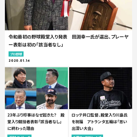
令和最初の野球殿堂入り発表 田淵幸一氏が選出、プレーヤ
ー表彰は初の「該当者なし」
プロ野球
2020.01.14
23年ぶり珍事はなぜ起きた？ 殿
ロッテ井口監督、殿堂入り川島氏
堂入り競技者表彰「該当者なし」
を祝福 アトランタ五輪は「思い
に終わった理由
出深い大会」