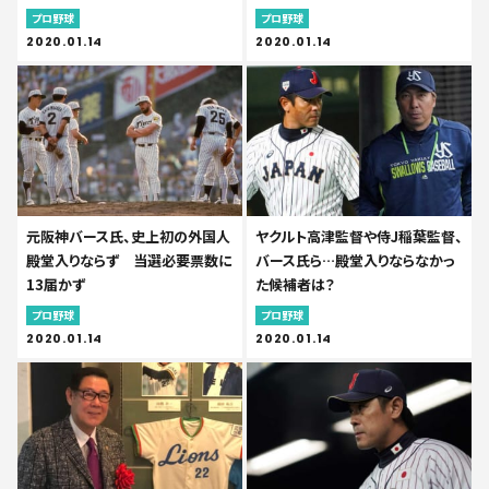
プロ野球
プロ野球
2020.01.14
2020.01.14
元阪神バース氏、史上初の外国人
ヤクルト高津監督や侍J稲葉監督、
殿堂入りならず 当選必要票数に
バース氏ら…殿堂入りならなかっ
13届かず
た候補者は？
プロ野球
プロ野球
2020.01.14
2020.01.14