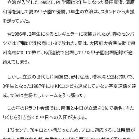
立浪が入学した1985年、PL学園は3年生になった桑田真澄、清原
和博を擁して夏の甲子園で優勝。1年生の立浪は、スタンドから声援
を送っていた。
翌1986年、2年生になるとレギュラーに抜擢されたが、春のセンバ
ツでは1回戦で浜松商に1-8で敗れた。夏は、大阪府大会準決勝で泉
州高校に0-1で敗れ、6期連続で出場していた甲子園出場記録が途
絶えてしまう。
しかし、立浪の世代も片岡篤史、野村弘樹、橋本清と逸材揃いで、
3年生となった1987年にはKKコンビも達成していない春夏連覇を達
成。立浪は主将としてチームを引っ張った。
この年のドラフト会議では、南海と中日が立浪を1位で指名。当た
りくじを引き当てた中日への入団が決まる。
173センチ、70キロと小柄だったため、プロに適応するには時間が