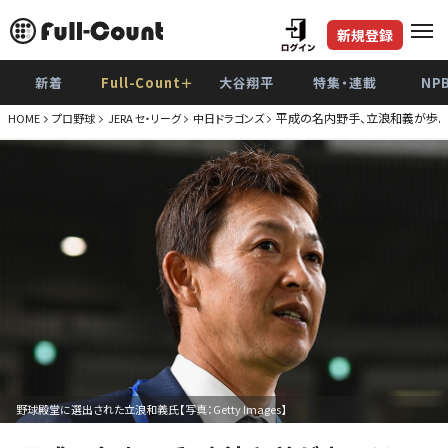
新規登録
新着
Full-Count＋
大谷翔平
特集・連載
NP
平成の名内野手、立浪和義が歩ん
HOME
プロ野球
JERA セ・リーグ
中日ドラゴンズ
野球殿堂に選出された立浪和義氏【写真：Getty Images】