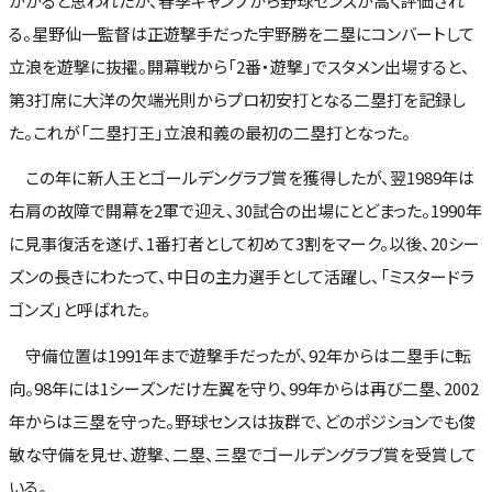
かかると思われたが、春季キャンプから野球センスが高く評価され
る。星野仙一監督は正遊撃手だった宇野勝を二塁にコンバートして
立浪を遊撃に抜擢。開幕戦から「2番・遊撃」でスタメン出場すると、
第3打席に大洋の欠端光則からプロ初安打となる二塁打を記録し
た。これが「二塁打王」立浪和義の最初の二塁打となった。
この年に新人王とゴールデングラブ賞を獲得したが、翌1989年は
右肩の故障で開幕を2軍で迎え、30試合の出場にとどまった。1990年
に見事復活を遂げ、1番打者として初めて3割をマーク。以後、20シー
ズンの長きにわたって、中日の主力選手として活躍し、「ミスタードラ
ゴンズ」と呼ばれた。
守備位置は1991年まで遊撃手だったが、92年からは二塁手に転
向。98年には1シーズンだけ左翼を守り、99年からは再び二塁、2002
年からは三塁を守った。野球センスは抜群で、どのポジションでも俊
敏な守備を見せ、遊撃、二塁、三塁でゴールデングラブ賞を受賞して
いる。