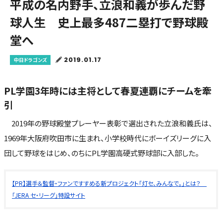
平成の名内野手、立浪和義が歩んだ野
球人生 史上最多487二塁打で野球殿
堂へ
2019.01.17
中日ドラゴンズ
PL学園3年時には主将として春夏連覇にチームを牽
引
2019年の野球殿堂プレーヤー表彰で選出された立浪和義氏は、
1969年大阪府吹田市に生まれ、小学校時代にボーイズリーグに入
団して野球をはじめ、のちにPL学園高硬式野球部に入部した。
【PR】選手＆監督・ファンですすめる新プロジェクト「灯セ、みんなで。」とは？
「JERA セ・リーグ」特設サイト