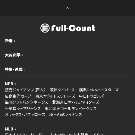
新着
大谷翔平
特集・連載
NPB
読売ジャイアンツ（巨人）
阪神タイガース
横浜DeNAベイスターズ
広島東洋カープ
東京ヤクルトスワローズ
中日ドラゴンズ
福岡ソフトバンクホークス
北海道日本ハムファイターズ
千葉ロッテマリーンズ
東北楽天ゴールデンイーグルス
オリックス・バファローズ
埼玉西武ライオンズ
MLB
日本人メジャーリーガー
山本由伸
佐々木朗希
イチロー