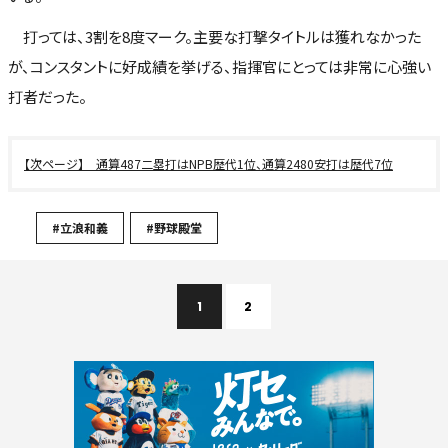
打っては、3割を8度マーク。主要な打撃タイトルは獲れなかった
が、コンスタントに好成績を挙げる、指揮官にとっては非常に心強い
打者だった。
通算487二塁打はNPB歴代1位、通算2480安打は歴代7位
#立浪和義
#野球殿堂
1
2