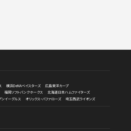
ス
横浜DeNAベイスターズ
広島東洋カープ
福岡ソフトバンクホークス
北海道日本ハムファイターズ
デンイーグルス
オリックス・バファローズ
埼玉西武ライオンズ