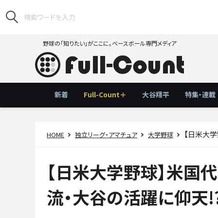
野球の「知りたい」がここに。ベースボール専門メディア
新着
Full-Count＋
大谷翔平
特集・連載
【日米大学野
HOME
独立リーグ・アマチュア
大学野球
【日米大学野球】米国
流・大谷の活躍に仰天!?