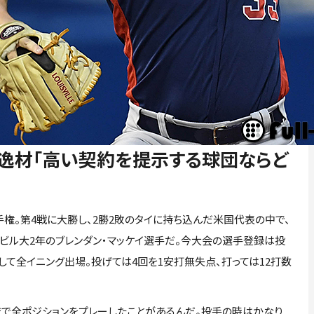
逸材「高い契約を提示する球団ならど
権。第4戦に大勝し、2勝2敗のタイに持ち込んだ米国代表の中で、
ビル大2年のブレンダン・マッケイ選手だ。今大会の選手登録は投
して全イニング出場。投げては4回を1安打無失点、打っては12打数
で全ポジションをプレーしたことがあるんだ。投手の時はかなり