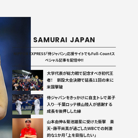
SAMURAI JAPAN
NIPPON EXPRESS「侍ジャパン」応援サイトでもFull-Countス
ペシャル記事を配信中!!
大学代表が総力戦で記念すべき初代王
者！ 新設大会決勝で延長11回の末に
米国撃破
侍ジャパンをきっかけに自主トレで弟子
入り…千葉ロッテ横山陸人が感謝する
成長を後押しした縁
山本由伸＆菊池雄星に受けた衝撃 楽
天・藤平尚真が過ごしたWBCでの刺激
的な1か月「上を目指したい」