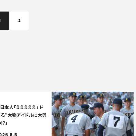
1
2
日本人「えええええ」 ド
くる”大物アイドルに大興
!?」
026.8.5