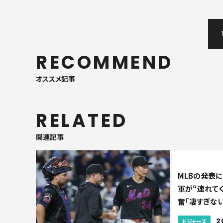
RECOMMEND
オススメ記事
RELATED
関連記事
MLBの発表に
軍が“連れて
奮「凄すぎない
2
ドジャース