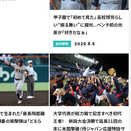
甲子園で「初めて見た」 高校球児らし
い“振る舞い”に脚光...ベンチ前の光
景が「好きだなぁ」
2026.8.5
高校野球
で生まれた「最長飛距離
大学代表が総力戦で記念すべき初代
4番の衝撃弾は「どえら
王者！ 新設大会決勝で延長11回の
末に米国撃破（侍ジャパン応援特設サ