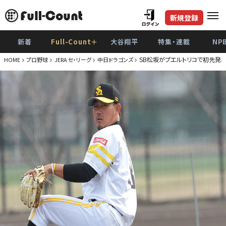
新規登録
新着
Full-Count＋
大谷翔平
特集・連載
NP
SB松坂がプエルトリコで初先発、
HOME
プロ野球
JERA セ・リーグ
中日ドラゴンズ