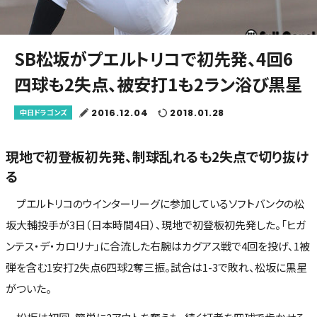
SB松坂がプエルトリコで初先発、4回6
四球も2失点、被安打1も2ラン浴び黒星
2016.12.04
2018.01.28
中日ドラゴンズ
現地で初登板初先発、制球乱れるも2失点で切り抜け
る
プエルトリコのウインターリーグに参加しているソフトバンクの松
坂大輔投手が3日（日本時間4日）、現地で初登板初先発した。「ヒガ
ンテス・デ・カロリナ」に合流した右腕はカグアス戦で4回を投げ、1被
弾を含む1安打2失点6四球2奪三振。試合は1-3で敗れ、松坂に黒星
がついた。