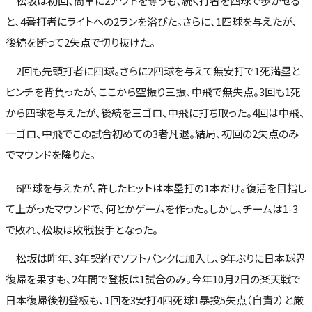
松坂は初回、簡単に2アウトを奪うも、続く打者を四球で歩かせる
と、4番打者にライトへの2ランを浴びた。さらに、1四球を与えたが、
後続を断って2失点で切り抜けた。
2回も先頭打者に四球。さらに2四球を与えて無安打で1死満塁と
ピンチを背負ったが、ここから空振り三振、中飛で無失点。3回も1死
から四球を与えたが、後続を三ゴロ、中飛に打ち取った。4回は中飛、
一ゴロ、中飛でこの試合初めての3者凡退。結局、初回の2失点のみ
でマウンドを降りた。
6四球を与えたが、許したヒットは本塁打の1本だけ。復活を目指し
て上がったマウンドで、何とかゲームを作った。しかし、チームは1-3
で敗れ、松坂は敗戦投手となった。
松坂は昨年、3年契約でソフトバンクに加入し、9年ぶりに日本球界
復帰を果すも、2年間で登板は1試合のみ。今年10月2日の楽天戦で
日本復帰後初登板も、1回を3安打4四死球1暴投5失点（自責2）と厳