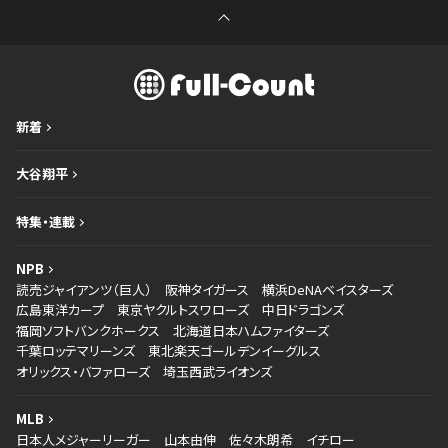
新着
大谷翔平
特集・連載
NPB
読売ジャイアンツ（巨人）
阪神タイガース
横浜DeNAベイスターズ
広島東洋カープ
東京ヤクルトスワローズ
中日ドラゴンズ
福岡ソフトバンクホークス
北海道日本ハムファイターズ
千葉ロッテマリーンズ
東北楽天ゴールデンイーグルス
オリックス・バファローズ
埼玉西武ライオンズ
MLB
日本人メジャーリーガー
山本由伸
佐々木朗希
イチロー