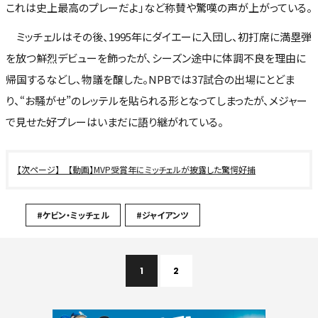
これは史上最高のプレーだよ」など称賛や驚嘆の声が上がっている。
ミッチェルはその後、1995年にダイエーに入団し、初打席に満塁弾
を放つ鮮烈デビューを飾ったが、シーズン途中に体調不良を理由に
帰国するなどし、物議を醸した。NPBでは37試合の出場にとどま
り、“お騒がせ”のレッテルを貼られる形となってしまったが、メジャー
で見せた好プレーはいまだに語り継がれている。
【動画】MVP受賞年にミッチェルが披露した驚愕好捕
#ケビン・ミッチェル
#ジャイアンツ
1
2