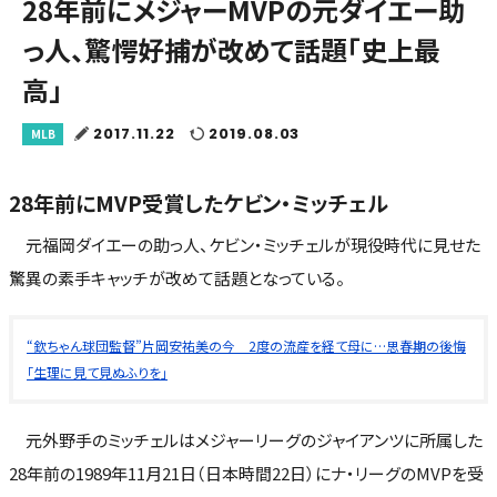
28年前にメジャーMVPの元ダイエー助
っ人、驚愕好捕が改めて話題「史上最
高」
2017.11.22
2019.08.03
MLB
28年前にMVP受賞したケビン・ミッチェル
元福岡ダイエーの助っ人、ケビン・ミッチェルが現役時代に見せた
驚異の素手キャッチが改めて話題となっている。
“欽ちゃん球団監督”片岡安祐美の今 2度の流産を経て母に…思春期の後悔
「生理に見て見ぬふりを」
元外野手のミッチェルはメジャーリーグのジャイアンツに所属した
28年前の1989年11月21日（日本時間22日）にナ・リーグのMVPを受