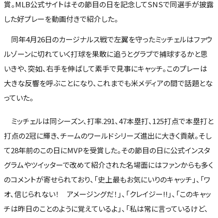
賞。MLB公式サイトはその節目の日を記念してSNSで同選手が披露
した好プレーを動画付きで紹介した。
同年4月26日のカージナルス戦で左翼を守ったミッチェルはファウ
ルゾーンに切れていく打球を果敢に追うとグラブで捕球するかと思
いきや、突如、右手を伸ばして素手で見事にキャッチ。このプレーは
大きな反響を呼ぶことになり、これまでも米メディアの間で話題とな
っていた。
ミッチェルは同シーズン、打率.291、47本塁打、125打点で本塁打と
打点の2冠に輝き、チームのワールドシリーズ進出に大きく貢献。そし
て28年前のこの日にMVPを受賞した。その節目の日に公式インスタ
グラムやツイッターで改めて紹介された名場面にはファンからも多く
のコメントが寄せられており、「史上最もお気にいりのキャッチ」、「ワ
オ、信じられない！ アメージングだ！」、「クレイジー!!」、「このキャッ
チは昨日のことのように覚えているよ」、「私は常に言っているけど、