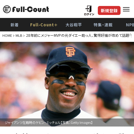
新規登録
新着
Full-Count＋
大谷翔平
特集・連載
NP
28年前にメジャーMVPの元ダイエー助っ人、驚愕好捕が改めて話題「
HOME
MLB
ジャイアンツ在籍時のケビン・ミッチェル【写真：Getty Images】