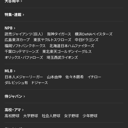
大谷翔平
特集・連載
NPB
読売ジャイアンツ（巨人）
阪神タイガース
横浜DeNAベイスターズ
広島東洋カープ
東京ヤクルトスワローズ
中日ドラゴンズ
福岡ソフトバンクホークス
北海道日本ハムファイターズ
千葉ロッテマリーンズ
東北楽天ゴールデンイーグルス
オリックス・バファローズ
埼玉西武ライオンズ
MLB
日本人メジャーリーガー
山本由伸
佐々木朗希
イチロー
ダルビッシュ有
ドジャース
侍ジャパン
高校・アマ
高校野球
大学野球
社会人野球
女子野球
少年野球