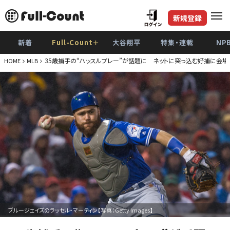
新規登録
新着
Full-Count＋
大谷翔平
特集・連載
NP
35歳捕手の“ハッスルプレー”が話題に ネットに突っ込む好捕に会場
HOME
MLB
ブルージェイズのラッセル・マーティン【写真：Getty Images】