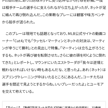
トの目の前にあった防球ネットに突っ込みながら打球を好捕。一度
は相手チームの選手らに支えられながら立ち上がったが、ネットが足
に絡んで再び倒れ込んだ。この果敢なプレーには観客や味方ベンチ
から拍手が送られた。
このプレーは現地でも話題となっており、MLB公式サイトの動画コ
ーナー「Cut4」でも「ラッセル・マーティンとネットの対決は、マーティ
ンが辛うじて勝利」との見出しで特集。「マーティンは立ち上がろうと
するも、ネットが再び彼を転倒させた。さらに彼の頭を叩くように倒れ
てきた」とレポートし、マウンドにいたエストラーダが「我々は逆境と
戦わなければいけない時もあるんだな、と思ったよ。あれ（ネット）は
スプリングトレーニング中はいたるところにあるんだ。コーチたちは
選手を間近で見ようとするからね。いいプレーだったよ」とユーモア
を交えて称えている。
【動画】防球ネットを恐れず好捕に球場から拍手喝采！ 35歳捕