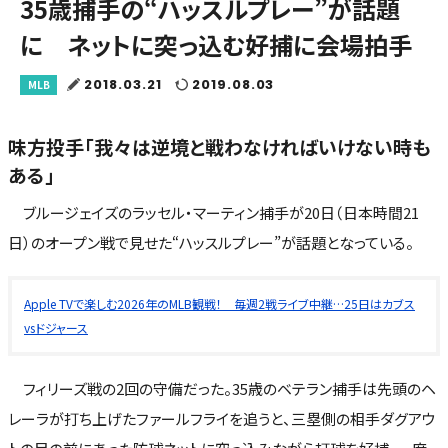
35歳捕手の“ハッスルプレー”が話題
に ネットに突っ込む好捕に会場拍手
2018.03.21
2019.08.03
MLB
味方投手「我々は逆境と戦わなければいけない時も
ある」
ブルージェイズのラッセル・マーティン捕手が20日（日本時間21
日）のオープン戦で見せた“ハッスルプレー”が話題となっている。
Apple TVで楽しむ2026年のMLB観戦！ 毎週2戦ライブ中継…25日はカブス
vsドジャース
フィリーズ戦の2回の守備だった。35歳のベテラン捕手は先頭のヘ
レーラが打ち上げたファールフライを追うと、三塁側の相手ダグアウ