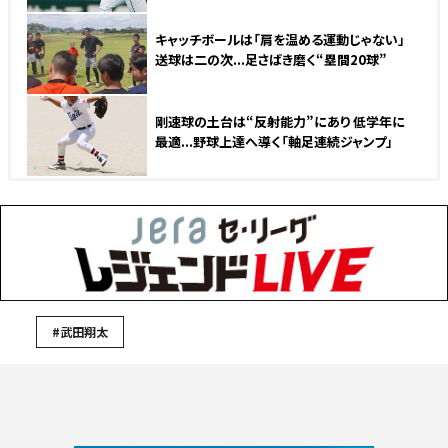
キャッチボールは「肩を温める運動じゃない」
送球は二の次...足さばき磨く“塁間20球”
剛速球の土台は“反射能力”にあり 低学年に
最適...野球上達へ導く「軸足連続ジャンプ」
#武田翔太