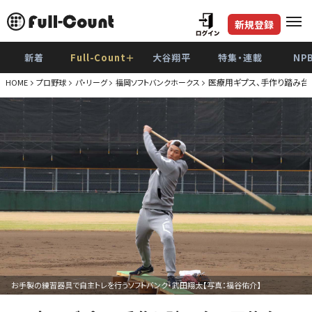
新規登録
新着
Full-Count＋
大谷翔平
特集・連載
NP
医療用ギプス、手作り踏み台
HOME
プロ野球
パ・リーグ
福岡ソフトバンクホークス
お手製の練習器具で自主トレを行うソフトバンク・武田翔太【写真：福谷佑介】