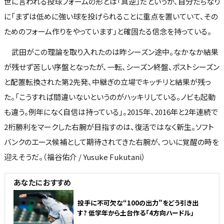
世に言われる投球フォームの形とは「真逆」だというが、自分たちなり
に「まずは低めに強い球を投げられることに重点を置いていて、その
ためのフォーム作りをやっています」と確固たる信念を持っている。
武田がこの理論を取り入れたのは昨シーズン途中。なかなか結果
が残せず苦しい序盤となったが、一転、シーズン終盤、ポストシーズン
と配置転換された第2先発、中継ぎの立場でキッチリと結果が残っ
た。「こうすれば間違いないというのがハッキリしている。ノビも起動
も違う。例年になく自信は持っている」。2015年、2016年と2年連続で
2桁勝利をマークした右腕が目指すのは、復活ではなく新生。ソフト
バンクのエース候補として期待されてきた右腕が、ついに覚醒の時を
迎えそうだ。（福谷佑介 / Yusuke Fukutani）
あなたにおすすめ
投手に不可欠な“100の出力”をどう引き出
す? 低学年から土台作る「4方向ハードル」