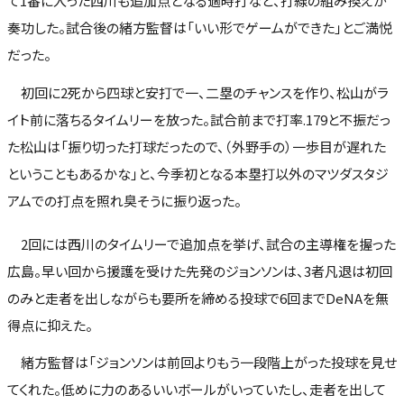
て1番に入った西川も追加点となる適時打など、打線の組み換えが
奏功した。試合後の緒方監督は「いい形でゲームができた」とご満悦
だった。
初回に2死から四球と安打で一、二塁のチャンスを作り、松山がラ
イト前に落ちるタイムリーを放った。試合前まで打率.179と不振だっ
た松山は「振り切った打球だったので、（外野手の）一歩目が遅れた
ということもあるかな」と、今季初となる本塁打以外のマツダスタジ
アムでの打点を照れ臭そうに振り返った。
2回には西川のタイムリーで追加点を挙げ、試合の主導権を握った
広島。早い回から援護を受けた先発のジョンソンは、3者凡退は初回
のみと走者を出しながらも要所を締める投球で6回までDeNAを無
得点に抑えた。
緒方監督は「ジョンソンは前回よりもう一段階上がった投球を見せ
てくれた。低めに力のあるいいボールがいっていたし、走者を出して