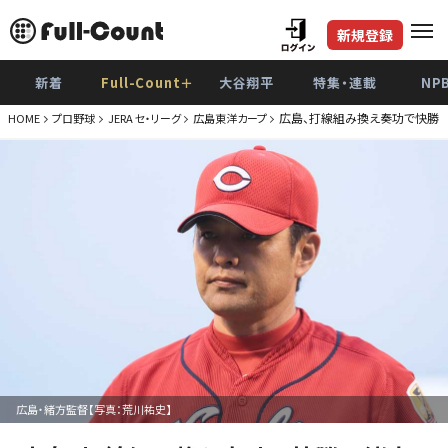
新規登録
新着
Full-Count＋
大谷翔平
特集・連載
NP
広島、打線組み換え奏功で快勝 
HOME
プロ野球
JERA セ・リーグ
広島東洋カープ
広島・緒方監督【写真：荒川祐史】