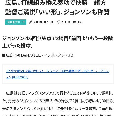
広島、打線組み換え奏功で快勝 緒方
監督ご満悦「いい形」、ジョンソンも称賛
2019.05.11
2019.05.12
広島東洋カープ
ジョンソンは6回無失点で2勝目「前回よりもう一段階
上がった投球」
■広島 4-0 DeNA（11日・マツダスタジアム）
【PR】忖度なしで語り尽くす！ レジェンドOBが豪華共演「JERA セ・リーグレジ
ェンドLIVE2026」
広島は11日、マツダスタジアムで行われたDeNA戦に4-0で勝利し
た。先発のジョンソンが6回無失点の好投で2勝目。打線は4月30日以
来のスタメンとなった松山が初回に先制タイムリーを放ち、今季初め