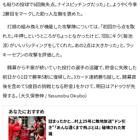
も粘りの投球で6回無失点。ナイスピッチングだった」と、ようやく今季
2勝目をマークした助っ人左腕を褒めた。
打順の組み換えが機能した攻撃陣については、「初回から点を取
れた。中押しというところがちょっとなかったけど、7回にキク（菊池
涼）がいいバッティングをしてくれた。あの2点は大きかった」と、ラッ
キーセブンの攻撃を評価した。
開幕から不振が続いていた投打の選手の活躍で、貯金に失敗した
前日から1日で勝率5割に復帰した。3カード連続勝ち越しと、開幕直
後を含めて5度目の挑戦となる貯金1をかけて、明日はアドゥワが先
発する。（大久保泰伸 / Yasunobu Okubo）
あなたにおすすめ
詰まったかと...村上25号に敵地放送“ドン引
き”「あんな遠くまで飛ぶとは」 破壊された常
識