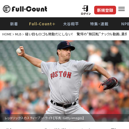
新規登録
新着
Full-Count＋
大谷翔平
特集・連載
NP
縫い目もロゴも微動だにしない！ 驚愕の“無回転”ナックル動画、異例
HOME
MLB
レッドソックスのスティーブン・ライト【写真：Getty Images】