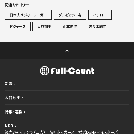
関連カテゴリ一
日本人メジャーリーガー
ダルビッシュ有
イチロー
ドジャース
大谷翔平
山本由伸
佐々木朗希
新着
大谷翔平
特集・連載
NPB
読売ジャイアンツ（巨人）
阪神タイガース
横浜DeNAベイスターズ