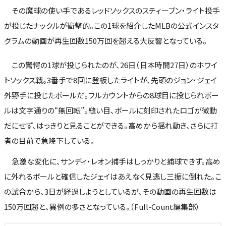
その魔球の使い手であるレッドソックスのスティーブン・ライト投手
が投じたナックルが衝撃的。この1球を紹介したMLBの公式インスタ
グラムの動画が再生回数150万回を超える大反響となっている。
この驚愕の1球が投じられたのが、26日（日本時間27日）のホワイ
トソックス戦。3番手で8回に登板したライトが、先頭のジョン・ジェイ
外野手に投じたボールだ。フルカウントからの8球目に投じられボー
ルは文字通りの“無回転”。縫い目、ボールに刻印されたロゴが微動
だにせず、はっきりと見ることができる。高めから揺れ動き、さらに打
者の目前で急降下している。
急激な変化に、サンディ・レオン捕手はしっかりと捕球できず。高め
に外れるボールと確信したジェイはあえなく見逃し三振に倒れた。こ
の試合から、3日が経過しようとしているが、その動画の再生回数は
150万回超と、異例の多さとなっている。（Full-Count編集部）