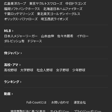
広島東洋カープ
東京ヤクルトスワローズ
中日ドラゴンズ
福岡ソフトバンクホークス
北海道日本ハムファイターズ
千葉ロッテマリーンズ
東北楽天ゴールデンイーグルス
オリックス・バファローズ
埼玉西武ライオンズ
MLB
日本人メジャーリーガー
山本由伸
佐々木朗希
イチロー
ダルビッシュ有
ドジャース
侍ジャパン
高校・アマ
高校野球
大学野球
社会人野球
女子野球
少年野球
ランキング
動画
Full-Countとは
お問い合わせ
運営会社
特定商取引法に基づく表示
サイトポリシー
プライバシーポリシー