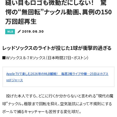
縫い目もロゴも微動だにしない！ 驚
愕の“無回転”ナックル動画、異例の150
万回超再生
2019.06.30
MLB
レッドソックスのライトが投じた1球が衝撃的過ぎる
■Wソックス 8-7 Rソックス（日本時間27日・ボストン）
Apple TVで楽しむ2026年のMLB観戦！ 毎週2戦ライブ中継…25日はカブス
vsドジャース
投げた本人ですら、どこに行くか分からないと言われる“現代の魔
球”ナックル。極限まで回転を抑え、空気抵抗によって不規則にする
ボールで捕るキャッチャーも苦労する変化球だ。