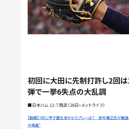
初回に大田に先制打許し2回は
弾で一挙6失点の大乱調
■日本ハム 12-7 西武（26日・メットライフ）
【動画】7月に甲子園を沸かせたプレーは？ 掛布雅之氏が厳選し
の場面”