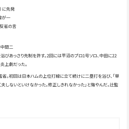
）に先発
線が一
と反省の言
左中間二
びあっさり先制を許す。2回には平沼のプロ1号ソロ、中田に22
の炎上劇だった。
猛省。初回は日本ハムの上位打線に立て続けに二塁打を浴び、「単
工夫しないといけなかった。修正しきれなかった」と悔やんだ。辻監