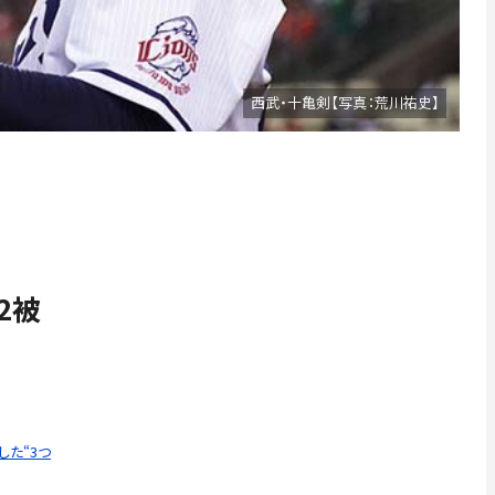
西武・十亀剣【写真：荒川祐史】
2被
た“3つ