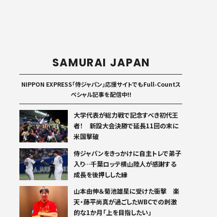
SAMURAI JAPAN
NIPPON EXPRESS「侍ジャパン」応援サイトでもFull-Countス
ペシャル記事を配信中!!
大学代表が総力戦で記念すべき初代王
者！ 新設大会決勝で延長11回の末に
米国撃破
侍ジャパンをきっかけに自主トレで弟子
入り…千葉ロッテ横山陸人が感謝する
成長を後押しした縁
山本由伸＆菊池雄星に受けた衝撃 楽
天・藤平尚真が過ごしたWBCでの刺激
的な1か月「上を目指したい」