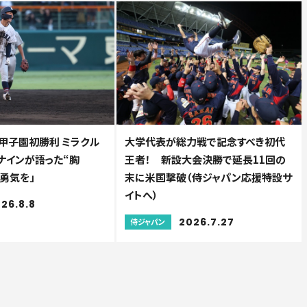
甲子園初勝利 ミラクル
大学代表が総力戦で記念すべき初代
でナインが語った“胸
王者！ 新設大会決勝で延長11回の
勇気を」
末に米国撃破（侍ジャパン応援特設サ
イトへ）
26.8.8
2026.7.27
侍ジャパン