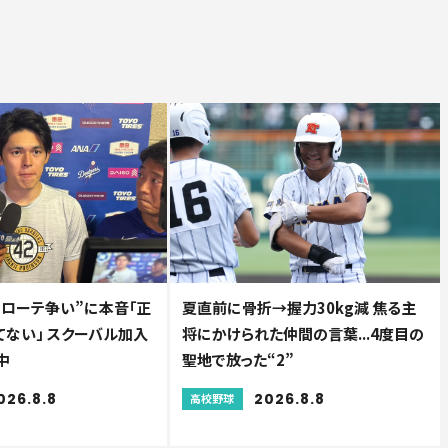
“ローテ争い”に本音「正
夏直前に骨折→握力30kg減 焦る主
てない」 スクーバル加入
将にかけられた仲間の言葉...4度目の
中
聖地で放った“2”
026.8.8
2026.8.8
高校野球