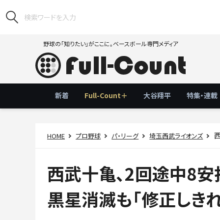
野球の「知りたい」がここに。ベースボール専門メディア
新着
Full-Count＋
大谷翔平
特集・連載
西
HOME
プロ野球
パ・リーグ
埼玉西武ライオンズ
西武十亀、2回途中8
黒星消滅も「修正しきれ