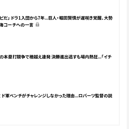
ビだ」 ドラ1入団から7年...巨人・堀田賢慎が遅咲き覚醒、大勢
内海コーチへの一言
の本塁打競争で柵越え連発 決勝進出逃すも場内熱狂...「イチ
 ド軍ベンチがチャレンジしなかった理由...ロバーツ監督の説