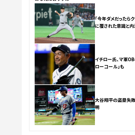
「今年ダメだったらク
に覆された意識と
イチロー氏、マ軍OB
ローコール」も
大谷翔平の盗塁失敗
明