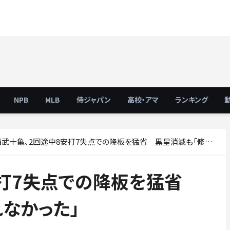
NPB
MLB
侍ジャパン
高校・アマ
ランキング
武十亀、2回途中8安打7失点での降板を猛省 黒星消滅も「修正しきれなかった」
安打7失点での降板を猛省
なかった」