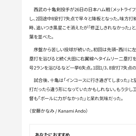
西武の十亀剣投手が26日の日本ハム戦（メットライフ
し、2回途中8安打7失点で早々と降板となった。味方打
時、追いつき黒星こそ消えたが「修正しきれなかった」
葉を並べた。
序盤から苦しい投球が続いた。初回は先頭・西川に
塁打を浴びると続く大田に右翼線へタイムリー二塁打を浴
号2ランを浴びるなど一挙6失点。1回1/3、8安打7失点
試合後、十亀は「インコースに行き過ぎてしまった」と
打だったら違う形になっていたかもしれない。もう少し
督も「ボールに力がなかった」と呆れ気味だった。
（安藤かなみ / Kanami Ando）
あなたにおすすめ