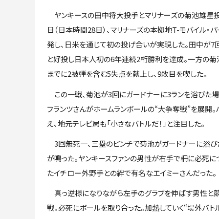
ヤンキースの田中将大投手とマリナーズの菊池雄星投
日（日本時間28日）、マリナーズの本拠地T-モバイル・
発し、日米を通じて初の投げ合いが実現した。田中が7
と好投し日本人初の6年連続2桁勝利を達成。一方の菊
までに2被弾を含む5失点を献上し、9敗目を喫した。
この一戦、菊池が3回にガードナーに3ランを浴びた場
フランツさんがホームランボールの“大争奪戦”を展開。
え、地元テレビ局も「小さなバトルだ！」と注目した。
3回無死一、三塁のピンチで菊池がガードナーに浴びた
が鳴った。ヤンキースファンの男性が右手で柵に必死に
たイチロー外野手との絆で有名なエイミーさんだった。
真っ逆様になりながら左手のグラブを伸ばす男性と競り
戦。必死にボールを取り合った。加熱していく“場外バト