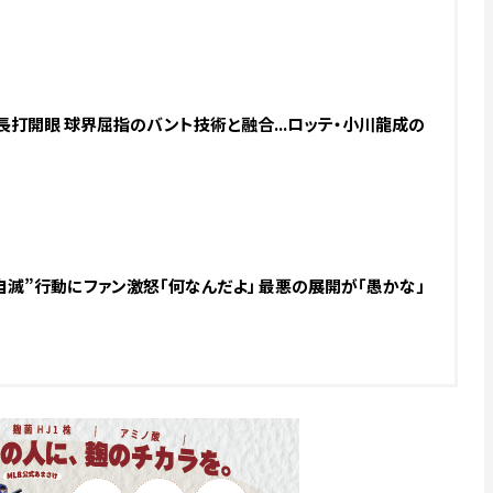
長打開眼 球界屈指のバント技術と融合...ロッテ・小川龍成の
“自滅”行動にファン激怒「何なんだよ」 最悪の展開が「愚かな」