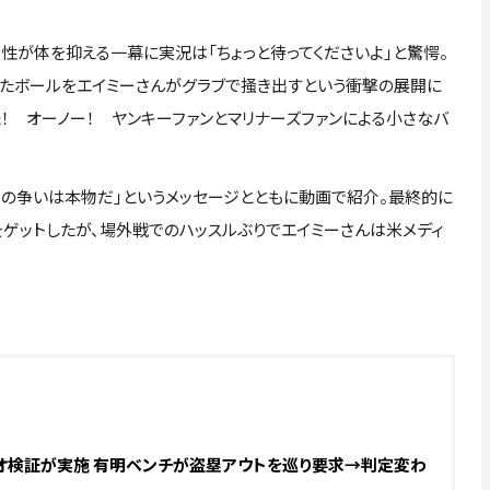
性が体を抑える一幕に実況は「ちょっと待ってくださいよ」と驚愕。
ったボールをエイミーさんがグラブで掻き出すという衝撃の展開に
！ オーノー！ ヤンキーファンとマリナーズファンによる小さなバ
この争いは本物だ」というメッセージとともに動画で紹介。最終的に
ゲットしたが、場外戦でのハッスルぶりでエイミーさんは米メディ
オ検証が実施 有明ベンチが盗塁アウトを巡り要求→判定変わ