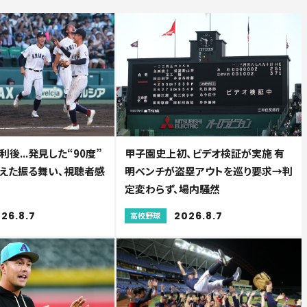
後...発見した“90度”
甲子園史上初、ビデオ検証が実施 有
えた振る舞い、視聴者感
明ベンチが盗塁アウトを巡り要求→判
定変わらず、場内騒然
26.8.7
2026.8.7
高校野球