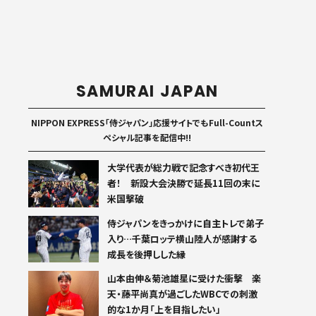
SAMURAI JAPAN
NIPPON EXPRESS「侍ジャパン」応援サイトでもFull-Countス
ペシャル記事を配信中!!
大学代表が総力戦で記念すべき初代王
者！ 新設大会決勝で延長11回の末に
米国撃破
侍ジャパンをきっかけに自主トレで弟子
入り…千葉ロッテ横山陸人が感謝する
成長を後押しした縁
山本由伸＆菊池雄星に受けた衝撃 楽
天・藤平尚真が過ごしたWBCでの刺激
的な1か月「上を目指したい」