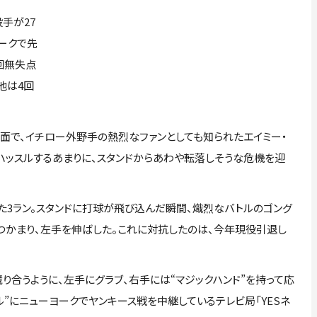
手が27
パークで先
回無失点
池は4回
面で、イチロー外野手の熱烈なファンとしても知られたエイミー・
ハッスルするあまりに、スタンドからあわや転落しそうな危機を迎
3ラン。スタンドに打球が飛び込んだ瞬間、熾烈なバトルのゴング
つかまり、左手を伸ばした。これに対抗したのは、今年現役引退し
合うように、左手にグラブ、右手には“マジックハンド”を持って応
ル”にニューヨークでヤンキース戦を中継しているテレビ局「YESネ