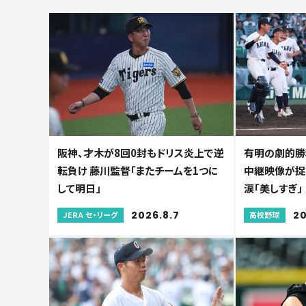
阪神、才木が8回0封もドリス炎上で逆
有明の劇的勝利
転負け 藤川監督「またチームを1つに
中継映像が捉
して明日」
涙「美しすぎ」
2026.8.7
20
JERA セ・リーグ
高校野球