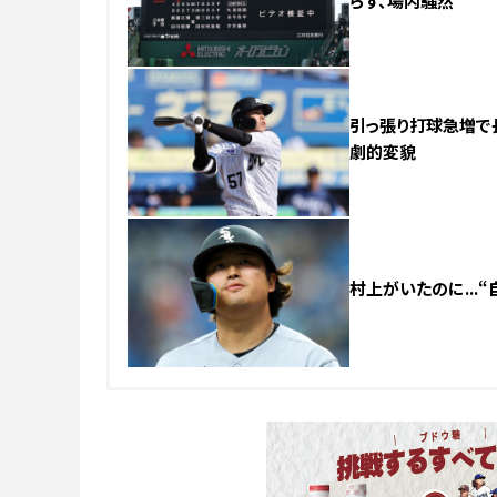
らず、場内騒然
引っ張り打球急増で
劇的変貌
村上がいたのに...