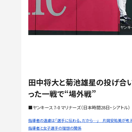
ヤンキ
田中将大と菊池雄星の投げ合
った一戦で“場外戦”
■ヤンキース 7-0 マリナーズ（日本時間28日・シアトル）
指導者の遠慮は「選手に伝わる。だから…」 片岡安祐美が考え
指導者と女子選手の理想の関係