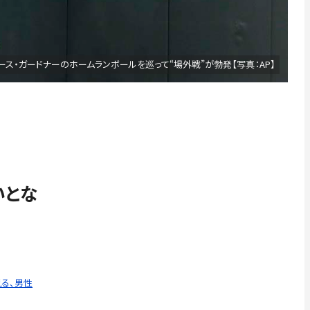
ース・ガードナーのホームランボールを巡って“場外戦”が勃発【写真：AP】
いとな
る、男性