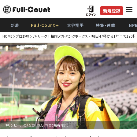
新規登録
新着
Full-Count＋
大谷翔平
特集・連載
NP
初日47杯から1年半で170
HOME
プロ野球
パ・リーグ
福岡ソフトバンクホークス
キリンビールの「なお」さん【写真：福谷佑介】