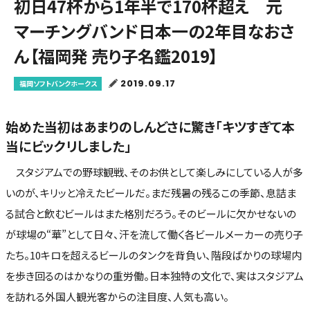
初日47杯から1年半で170杯超え 元
マーチングバンド日本一の2年目なおさ
ん【福岡発 売り子名鑑2019】
2019.09.17
福岡ソフトバンクホークス
始めた当初はあまりのしんどさに驚き「キツすぎて本
当にビックリしました」
スタジアムでの野球観戦、そのお供として楽しみにしている人が多
いのが、キリッと冷えたビールだ。まだ残暑の残るこの季節、息詰ま
る試合と飲むビールはまた格別だろう。そのビールに欠かせないの
が球場の“華”として日々、汗を流して働く各ビールメーカーの売り子
たち。10キロを超えるビールのタンクを背負い、階段ばかりの球場内
を歩き回るのはかなりの重労働。日本独特の文化で、実はスタジアム
を訪れる外国人観光客からの注目度、人気も高い。