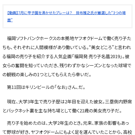
【動画】7月に甲子園を沸かせたプレーは？ 掛布雅之氏が厳選した“3つの場
面”
福岡ソフトバンクホークスの本拠地ヤフオクドームで働く売り子た
ちも、それぞれに人間模様があり働いている。“美女どころ”と言われ
る福岡の売り子を紹介する人気企画「福岡発 売り子名鑑2019」。彼
女らの奮闘を知っていただき、残りわずかなシーズンとなった球場で
の観戦の楽しみの1つとしてもらえたら幸いだ。
第11回はキリンビールの「なお」さん、だ。
現在、大学3年生で売り子歴は2年目を迎えた彼女。三塁側内野席
とバックネット裏を主な持ち場として働く21歳の美女売り子だ。
売り子を始めたのは、大学2年生のとき。元来、家族の影響もあっ
て野球が好き、ヤフオクドームにもよく足を運んでいたことから、高校