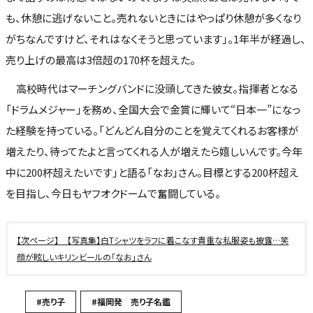
も、休憩に逃げないこと。売れないときにはやっぱり休憩が多くなり
がちなんですけど、それはなくそうと思っています」。1年半が経過し、
売り上げの最高は3倍超の170杯を超えた。
高校時代はマーチングバンドに没頭してきた彼女。指揮者となる
「ドラムメジャー」を務め、全国大会で金賞に輝いて“日本一”になっ
た経験を持っている。「どんどん自分のことを覚えてくれるお客様が
増えたり、待ってたよと言ってくれる人が増えたら嬉しいんです。今年
中に200杯超えたいです」と語る「なお」さん。目標とする200杯超え
を目指し、今日もヤフオクドームで奮闘している。
【写真集】白Tシャツをラフに着こなす貴重な私服姿も披露…笑
顔が眩しいキリンビールの「なお」さん
#売り子
#福岡発 売り子名鑑