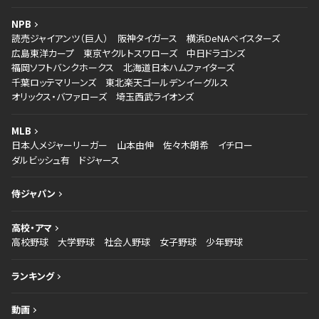
NPB
読売ジャイアンツ（巨人）
阪神タイガース
横浜DeNAベイスターズ
広島東洋カープ
東京ヤクルトスワローズ
中日ドラゴンズ
福岡ソフトバンクホークス
北海道日本ハムファイターズ
千葉ロッテマリーンズ
東北楽天ゴールデンイーグルス
オリックス・バファローズ
埼玉西武ライオンズ
MLB
日本人メジャーリーガー
山本由伸
佐々木朗希
イチロー
ダルビッシュ有
ドジャース
侍ジャパン
高校・アマ
高校野球
大学野球
社会人野球
女子野球
少年野球
ランキング
動画