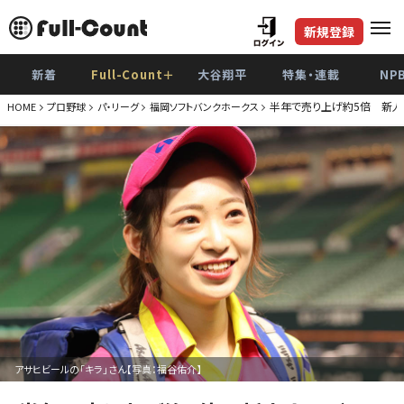
新規登録
新着
Full-Count＋
大谷翔平
特集・連載
NP
半年で売り上げ約5倍 新人ナ
HOME
プロ野球
パ・リーグ
福岡ソフトバンクホークス
アサヒビールの「キラ」さん【写真：福谷佑介】