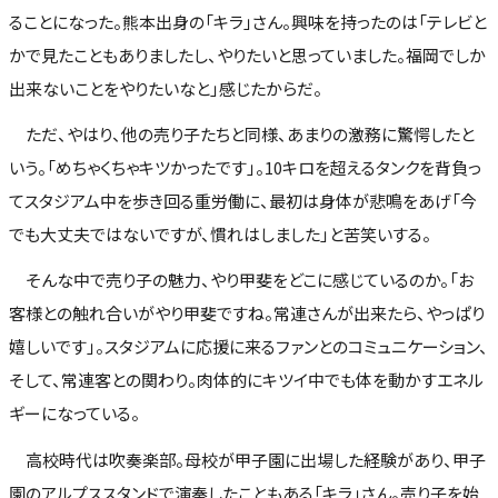
ることになった。熊本出身の「キラ」さん。興味を持ったのは「テレビと
かで見たこともありましたし、やりたいと思っていました。福岡でしか
出来ないことをやりたいなと」感じたからだ。
ただ、やはり、他の売り子たちと同様、あまりの激務に驚愕したと
いう。「めちゃくちゃキツかったです」。10キロを超えるタンクを背負っ
てスタジアム中を歩き回る重労働に、最初は身体が悲鳴をあげ「今
でも大丈夫ではないですが、慣れはしました」と苦笑いする。
そんな中で売り子の魅力、やり甲斐をどこに感じているのか。「お
客様との触れ合いがやり甲斐ですね。常連さんが出来たら、やっぱり
嬉しいです」。スタジアムに応援に来るファンとのコミュニケーション、
そして、常連客との関わり。肉体的にキツイ中でも体を動かすエネル
ギーになっている。
高校時代は吹奏楽部。母校が甲子園に出場した経験があり、甲子
園のアルプススタンドで演奏したこともある「キラ」さん。売り子を始