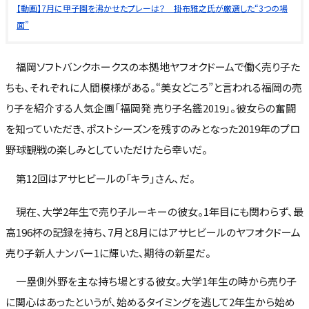
【動画】7月に甲子園を沸かせたプレーは？ 掛布雅之氏が厳選した“3つの場
面”
福岡ソフトバンクホークスの本拠地ヤフオクドームで働く売り子た
ちも、それぞれに人間模様がある。“美女どころ”と言われる福岡の売
り子を紹介する人気企画「福岡発 売り子名鑑2019」。彼女らの奮闘
を知っていただき、ポストシーズンを残すのみとなった2019年のプロ
野球観戦の楽しみとしていただけたら幸いだ。
第12回はアサヒビールの「キラ」さん、だ。
現在、大学2年生で売り子ルーキーの彼女。1年目にも関わらず、最
高196杯の記録を持ち、7月と8月にはアサヒビールのヤフオクドーム
売り子新人ナンバー1に輝いた、期待の新星だ。
一塁側外野を主な持ち場とする彼女。大学1年生の時から売り子
に関心はあったというが、始めるタイミングを逃して2年生から始め