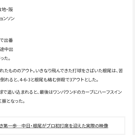
敵地・阪
ョンソン
戦で出番
で途中出
った。
たもののアウト。いきなり飛んできた打球をさばいた根尾は、苦
れると、4-6-3と根尾も絡む併殺で3アウトとした。
球で追い込まれると、最後はワンバウンドのカーブにハーフスイン
三振となった。
べき第一歩…中日・根尾がプロ初打席を迎えた実際の映像