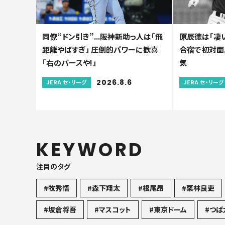
同僚“ドン引き”...阪神新助っ人は「飛
原辰徳は「凄い
距離やばすぎ」 圧倒的パワーに歓喜
合宿で初対面.
「右のバースや!」
気
2026.8.6
JERA セ・リーグ
JERA セ・リーグ
KEYWORD
注目のタグ
#牧秀悟
#森下翔太
#根尾昂
#栗林良吏
#坂倉将吾
#マスコット
#東京ドーム
#つば