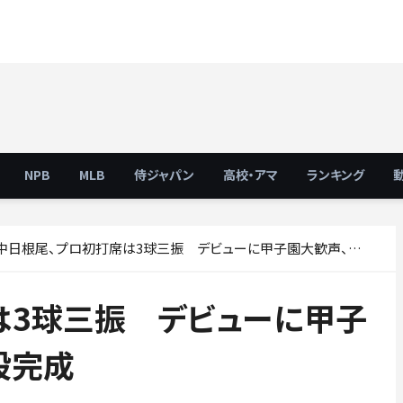
NPB
MLB
侍ジャパン
高校・アマ
ランキング
中日根尾、プロ初打席は3球三振 デビューに甲子園大歓声、守備では併殺完成
は3球三振 デビューに甲子
殺完成