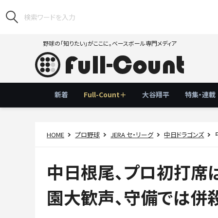
野球の「知りたい」がここに。ベースボール専門メディア
新着
Full-Count＋
大谷翔平
特集・連載
HOME
プロ野球
JERA セ・リーグ
中日ドラゴンズ
中日根尾、プロ初打席
園大歓声、守備では併