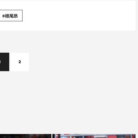
#根尾昂
1
2