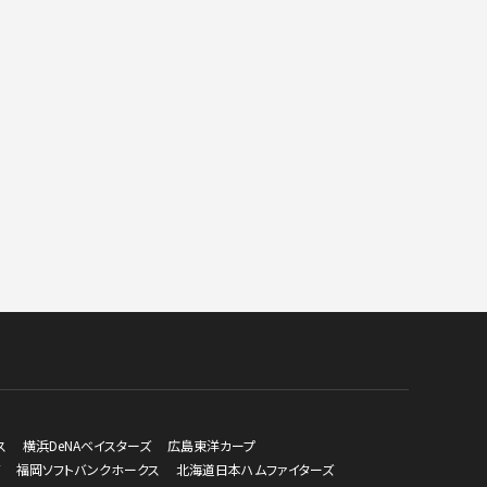
ス
横浜DeNAベイスターズ
広島東洋カープ
福岡ソフトバンクホークス
北海道日本ハムファイターズ