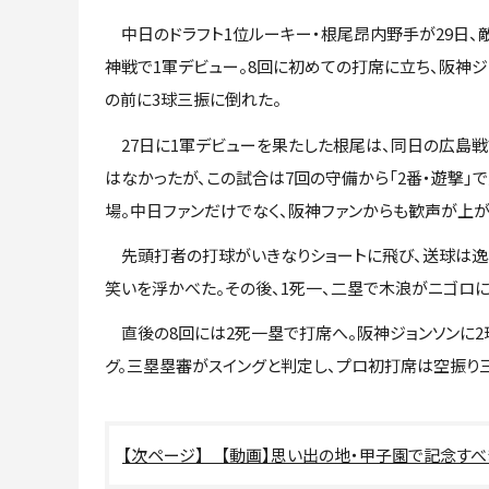
中日のドラフト1位ルーキー・根尾昂内野手が29日、
神戦で1軍デビュー。8回に初めての打席に立ち、阪神ジ
の前に3球三振に倒れた。
27日に1軍デビューを果たした根尾は、同日の広島
はなかったが、この試合は7回の守備から「2番・遊撃」
場。中日ファンだけでなく、阪神ファンからも歓声が上が
先頭打者の打球がいきなりショートに飛び、送球は逸れ
笑いを浮かべた。その後、1死一、二塁で木浪がニゴロに倒
直後の8回には2死一塁で打席へ。阪神ジョンソンに2
グ。三塁塁審がスイングと判定し、プロ初打席は空振り
【動画】思い出の地・甲子園で記念す