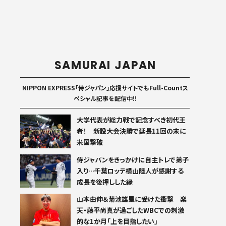
SAMURAI JAPAN
NIPPON EXPRESS「侍ジャパン」応援サイトでもFull-Countス
ペシャル記事を配信中!!
大学代表が総力戦で記念すべき初代王
者！ 新設大会決勝で延長11回の末に
米国撃破
侍ジャパンをきっかけに自主トレで弟子
入り…千葉ロッテ横山陸人が感謝する
成長を後押しした縁
山本由伸＆菊池雄星に受けた衝撃 楽
天・藤平尚真が過ごしたWBCでの刺激
的な1か月「上を目指したい」