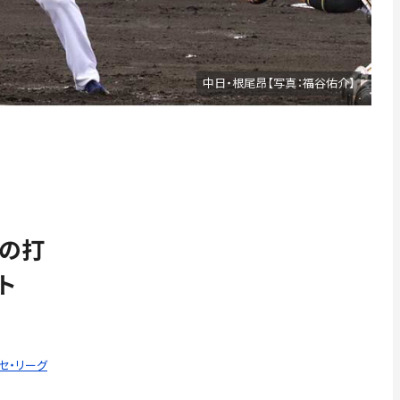
中日・根尾昂【写真：福谷佑介】
條の打
ト
 セ・リーグ