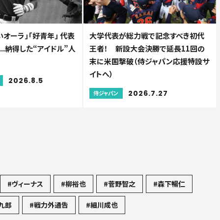
オーラ」「好青年」 代表
大学代表が総力戦で記念すべき初代
..納得した“アイドル”人
王者！ 新設大会決勝で延長11回の
末に米国撃破（侍ジャパン応援特設サ
イトへ）
2026.8.5
2026.7.27
侍ジャパン
#ヴィーナス
#柳裕也
#菅野智之
#森下暢仁
九郎
#戦力外通告
#細川成也