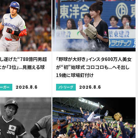
し遂げた“788億円男超
「野球が大好き」インスタ600万人美女
か「3位」...見据える球
が“初”始球式 コロコロも...へそ出し
19歳に球場釘付け
2026.8.6
2026.8.6
リーガー
パ・リーグ