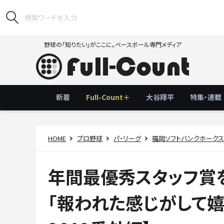
野球の「知りたい」がここに。ベースボール専門メディア
新着
Full-Count＋
大谷翔平
特集・連載
HOME
プロ野球
パ・リーグ
福岡ソフトバンクホーク
年間最優秀スタッフ賞を
「報われた感じがして嬉