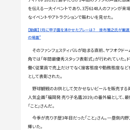
を伝える一大イベントであり、3万6148人のファンが来
なイベントやアトラクションで賑わいを見せた。
【動画】7月に甲子園を沸かせたプレーは？ 掛布雅之氏が厳選し
の場面”
そのファンフェスティバルが始まる直前、ヤフオクドー
角では「年間最優秀スタッフ表彰式」が行われていた。
働く従業員で売上だけでなく接客態度や勤務態度など
として表彰された。
野球観戦のお供として欠かせないビールを販売する両
人気企画「福岡発 売り子名鑑2019」の番外編として
「こと」さんだ。
今季が売り子歴3年目だった「こと」さん。一塁側内野ス
輝いた。