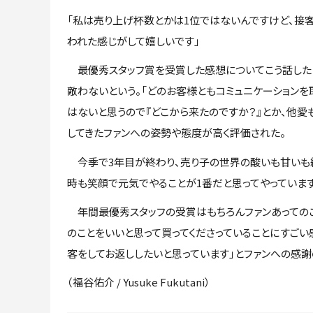
「私は売り上げ杯数とかは1位ではないんですけど、接
われた感じがして嬉しいです」
最優秀スタッフ賞を受賞した感想についてこう話した「
敵わないという。「どのお客様ともコミュニケーション
はないと思うので『どこから来たのですか？』とか、他愛
してきたファンへの姿勢や態度が高く評価された。
今季で3年目が終わり、売り子の世界の酸いも甘いも経
時も笑顔で元気でやることが1番だと思ってやっています
年間最優秀スタッフの受賞はもちろんファンあってのこと
のことをいいと思って買ってくださっていることにすご
客をしてお返ししたいと思っています」とファンへの感謝
（福谷佑介 / Yusuke Fukutani）