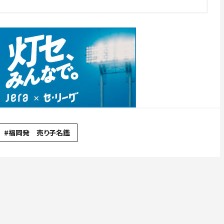
#福岡発 売り子名鑑