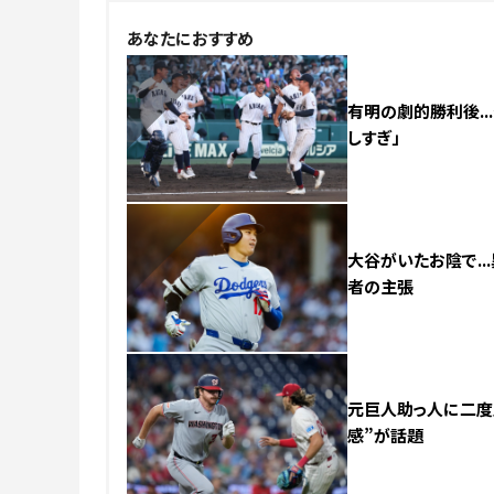
NEW
あなたにおすすめ
有明の劇的勝利後..
しすぎ」
NEW
大谷がいたお陰で..
者の主張
元巨人助っ人に二度見
感”が話題