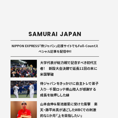
SAMURAI JAPAN
NIPPON EXPRESS「侍ジャパン」応援サイトでもFull-Countス
ペシャル記事を配信中!!
大学代表が総力戦で記念すべき初代王
者！ 新設大会決勝で延長11回の末に
米国撃破
侍ジャパンをきっかけに自主トレで弟子
入り…千葉ロッテ横山陸人が感謝する
成長を後押しした縁
山本由伸＆菊池雄星に受けた衝撃 楽
天・藤平尚真が過ごしたWBCでの刺激
的な1か月「上を目指したい」