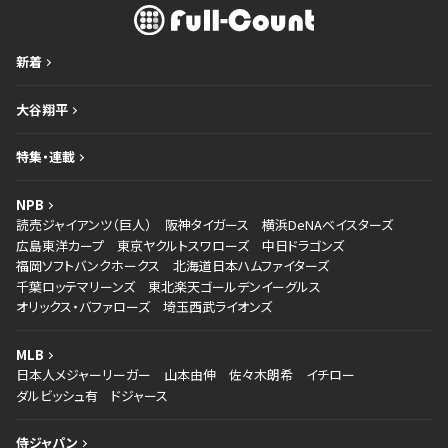
新着
大谷翔平
特集・連載
NPB
読売ジャイアンツ（巨人）
阪神タイガース
横浜DeNAベイスターズ
広島東洋カープ
東京ヤクルトスワローズ
中日ドラゴンズ
福岡ソフトバンクホークス
北海道日本ハムファイターズ
千葉ロッテマリーンズ
東北楽天ゴールデンイーグルス
オリックス・バファローズ
埼玉西武ライオンズ
MLB
日本人メジャーリーガー
山本由伸
佐々木朗希
イチロー
ダルビッシュ有
ドジャース
侍ジャパン