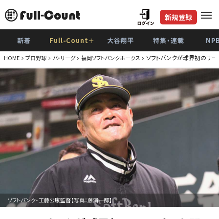
新規登録
新着
Full-Count＋
大谷翔平
特集・連載
NP
ソフトバンクが球界初のサー
HOME
プロ野球
パ・リーグ
福岡ソフトバンクホークス
ソフトバンク・工藤公康監督【写真：藤浦一都】