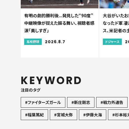
有明の劇的勝利後...発見した“90度”
大谷がいたお陰
中継映像が捉えた振る舞い、視聴者感
なったド軍 凄
涙「美しすぎ」
ス、米記者の
2026.8.7
2
高校野球
ドジャース
KEYWORD
注目のタグ
#ファイターズガール
#新庄剛志
#戦力外通告
#稲葉篤紀
#宮城大弥
#伊藤大海
#杉本裕