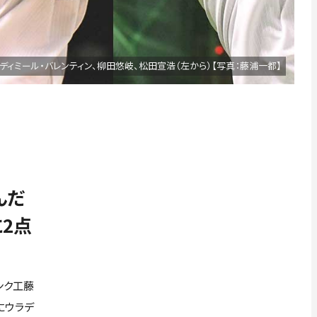
ディミール・バレンティン、柳田悠岐、松田宣浩（左から）【写真：藤浦一都】
んだ
2点
ンク工藤
にウラデ