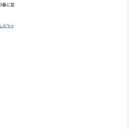
3番に並
た“3つ