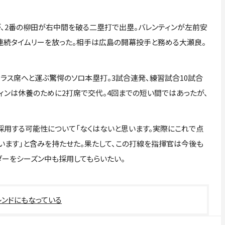
、2番の柳田が右中間を破る二塁打で出塁。バレンティンが左前安
が連続タイムリーを放った。相手は広島の開幕投手と務める大瀬良。
ス席へと運ぶ驚愕のソロ本塁打。3試合連発、練習試合10試合
ィンは休養のために2打席で交代。4回までの短い間ではあったが、
用する可能性について「なくはないと思います。実際にこれで点
います」と含みを持たせた。果たして、この打線を指揮官は今後も
ダーをシーズン中も採用してもらいたい。
ンドにもなっている