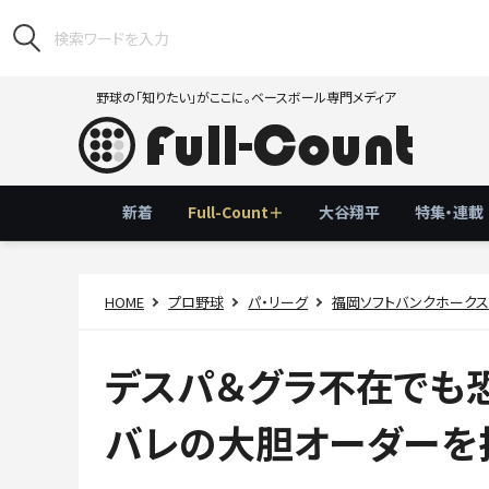
野球の「知りたい」がここに。ベースボール専門メディア
新着
Full-Count＋
大谷翔平
特集・連載
HOME
プロ野球
パ・リーグ
福岡ソフトバンクホーク
デスパ＆グラ不在でも恐
バレの大胆オーダーを