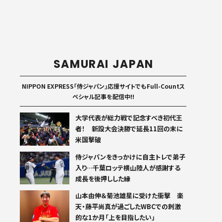
SAMURAI JAPAN
NIPPON EXPRESS「侍ジャパン」応援サイトでもFull-Countス
ペシャル記事を配信中!!
大学代表が総力戦で記念すべき初代王
者！ 新設大会決勝で延長11回の末に
米国撃破
侍ジャパンをきっかけに自主トレで弟子
入り…千葉ロッテ横山陸人が感謝する
成長を後押しした縁
山本由伸＆菊池雄星に受けた衝撃 楽
天・藤平尚真が過ごしたWBCでの刺激
的な1か月「上を目指したい」