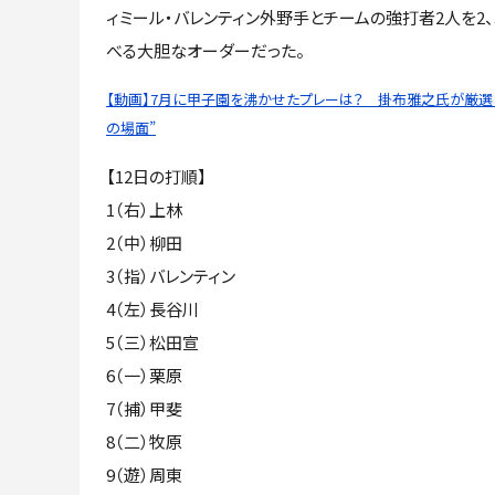
ィミール・バレンティン外野手とチームの強打者2人を2、
べる大胆なオーダーだった。
【動画】7月に甲子園を沸かせたプレーは？ 掛布雅之氏が厳選し
の場面”
【12日の打順】
1（右）上林
2（中）柳田
3（指）バレンティン
4（左）長谷川
5（三）松田宣
6（一）栗原
7（捕）甲斐
8（二）牧原
9（遊）周東