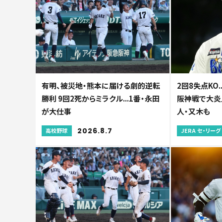
有明、被災地・熊本に届ける劇的逆転
2回8失点KO.
勝利 9回2死からミラクル...1番・永田
阪神戦で大炎
が大仕事
人・又木も
2026.8.7
高校野球
JERA セ・リーグ