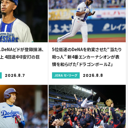
..DeNAビドが登録抹消、
5位低迷のDeNAを豹変させた“当たり
上 4回途中8安打の巨
助っ人” 新4番エンカーナシオンが表
情を和らげた「ドラゴンボールZ」
2026.8.7
2026.8.8
JERA セ・リーグ