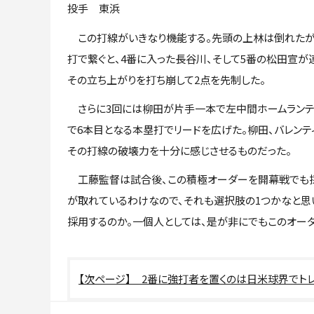
投手 東浜
この打線がいきなり機能する。先頭の上林は倒れたが
打で繋ぐと、4番に入った長谷川、そして5番の松田宣
その立ち上がりを打ち崩して2点を先制した。
さらに3回には柳田が片手一本で左中間ホームランテラ
で6本目となる本塁打でリードを広げた。柳田、バレンテ
その打線の破壊力を十分に感じさせるものだった。
工藤監督は試合後、この積極オーダーを開幕戦でも採
が取れているわけなので、それも選択肢の1つかなと思
採用するのか。一個人としては、是が非にでもこのオー
2番に強打者を置くのは日米球界でトレ