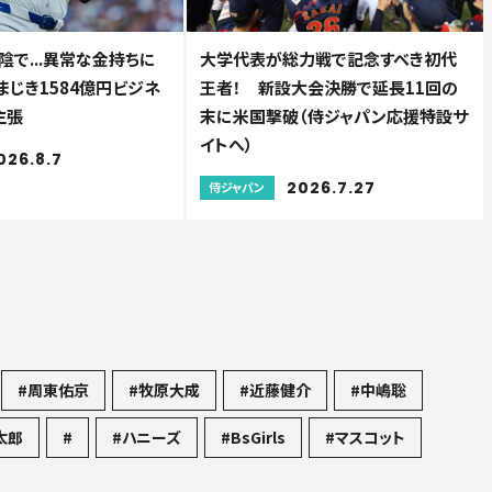
で...異常な金持ちに
大学代表が総力戦で記念すべき初代
まじき1584億円ビジネ
王者！ 新設大会決勝で延長11回の
主張
末に米国撃破（侍ジャパン応援特設サ
イトへ）
026.8.7
2026.7.27
侍ジャパン
#周東佑京
#牧原大成
#近藤健介
#中嶋聡
太郎
#
#ハニーズ
#BsGirls
#マスコット