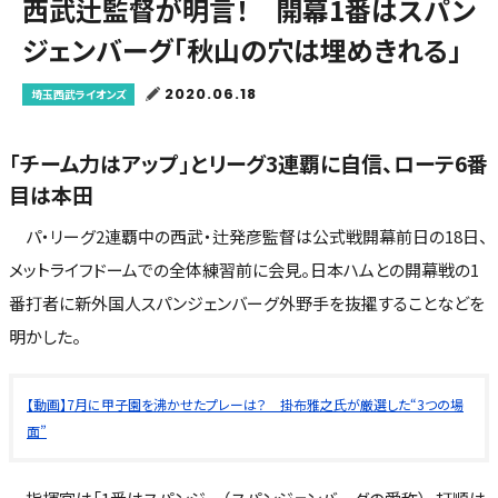
西武辻監督が明言！ 開幕1番はスパン
ジェンバーグ「秋山の穴は埋めきれる」
2020.06.18
埼玉西武ライオンズ
「チーム力はアップ」とリーグ3連覇に自信、ローテ6番
目は本田
パ・リーグ2連覇中の西武・辻発彦監督は公式戦開幕前日の18日、
メットライフドームでの全体練習前に会見。日本ハムとの開幕戦の1
番打者に新外国人スパンジェンバーグ外野手を抜擢することなどを
明かした。
【動画】7月に甲子園を沸かせたプレーは？ 掛布雅之氏が厳選した“3つの場
面”