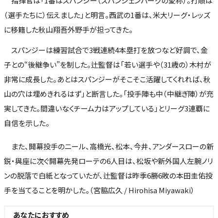
指揮官は「1番はスパンジー（スパンジェンバーグの愛称）。打順は
（選手たちに）伝えました」と明言。西武の1番は、米大リーグ・レッズ
に移籍した秋山翔吾外野手が担ってきた。
スパンジーは練習試合で3戦連続4本塁打を放つなど好調で、金
子との“後継争い”を制した。辻監督は「若い選手や（31歳の）木村が
非常に成長した。あとはスパンジーがそこそこ活躍してくれれば、秋
山の穴は埋めきれるはず」と断言した。「投手陣も中（中継ぎ陣）が充
実してきた。間違いなくチーム力はアップしている」とリーグ3連覇に
自信を示した。
また、開幕投手のニール、高橋光、松本、今井、アンダースローの新
鋭・與座に次ぐ開幕先発ローテの6人目は、松坂や新外国人左腕ノリ
ンの脱落で白紙となっていたが、辻監督は昨季6勝6敗の本田圭佑投
手を当てることを明かした。（宮脇広久 / Hirohisa Miyawaki）
あなたにおすすめ