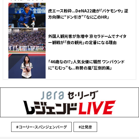
NEW
虎エース粉砕...DeNA22歳が「バケモンや」 逆
方向弾に“ドン引き”「なにこのHR」
外国人観光客が急増中 京セラドームでナイタ
ー観戦が「夜の観光」の定番になる理由
NEW
「46歳なの!?」人気女優に騒然 ワンバウンド
に“むむっ”も...称賛の嵐「圧倒的美」
#コーリー・スパンジェンバーグ
#辻発彦