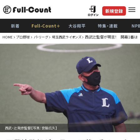
新規登録
新着
Full-Count＋
大谷翔平
特集・連載
NP
西武辻監督が明言！ 開幕1番は
HOME
プロ野球
パ・リーグ
埼玉西武ライオンズ
西武・辻発彦監督【写真：宮脇広久】