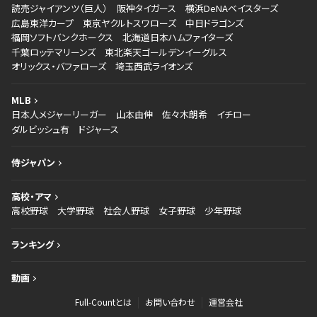
読売ジャイアンツ（巨人）
阪神タイガース
横浜DeNAベイスターズ
広島東洋カープ
東京ヤクルトスワローズ
中日ドラゴンズ
福岡ソフトバンクホークス
北海道日本ハムファイターズ
千葉ロッテマリーンズ
東北楽天ゴールデンイーグルス
オリックス・バファローズ
埼玉西武ライオンズ
MLB
日本人メジャーリーガー
山本由伸
佐々木朗希
イチロー
ダルビッシュ有
ドジャース
侍ジャパン
高校・アマ
高校野球
大学野球
社会人野球
女子野球
少年野球
ランキング
動画
Full-Countとは
お問い合わせ
運営会社