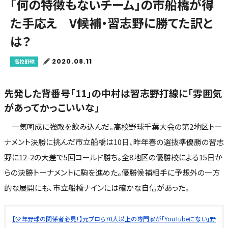
「何の特徴もないチーム」の市船橋が得
た手応え V候補・習志野に勝てた訳と
は？
2020.08.11
高校野球
先発した背番号「11」の中村は習志野打線に「雰囲気
があってかっこいいな」
一気呵成に強敵を飲み込んだ。高校野球千葉大会の第2地区トー
ナメント決勝に挑んだ市立船橋は10日、昨年春の選抜準優勝の習志
野に12-2の大差で5回コールド勝ち。全8地区の優勝校による15日か
らの決勝トーナメントに駒を進めた。優勝候補相手に予想外の一方
的な展開にも、市立船橋ナインには確かな自信があった。
【少年野球の関係者必見！】元プロら70人以上の専門家が「YouTubeにない」野