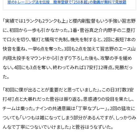
球のトレーニング法を伝授 簡単登録で「250本超」の動画が無料で見放題
「実績では1ランクも2ランクも上」と櫻内剛監督もいう手強い習志野
に、初回から一歩も引かなかった。1番・菅谷真之介内野手の二塁打
で口火を切り、犠打と犠飛で先制。機先を制すると、2回に長短7本の
快音を重ね、一挙6点を奪った。3回も2点を加えて習志野のエース山
内翔太投手をマウンドから引きずり下ろした後も、攻撃の手を緩め
ない。4回にも3点を奪い、終わってみれば17安打12得点。完勝だっ
た。
「初回に僕が出ることが重要だと思っていました」。この日3打数3安
打4打点と大暴れだった菅谷は振り返る。思惑通りの役目を果たし、
チームは乗った。ナインの共通意識は「丁寧なプレー」。2回の猛攻に
ついても「いつもは雑になってしまう部分があるんですが、しっかりみ
んなで丁寧につないでいけました」と菅谷はうなずいた。