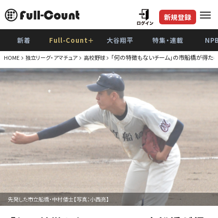
新規登録
新着
Full-Count＋
大谷翔平
特集・連載
NP
「何の特徴もないチーム」の市船橋が得た
HOME
独立リーグ・アマチュア
高校野球
先発した市立船橋・中村倭士【写真：小西亮】