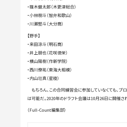
・篠木健太郎（木更津総合）
・小林樹斗（智弁和歌山）
・川瀬堅斗（大分商）
【野手】
・来田涼斗（明石商）
・井上朋也（花咲徳栄）
・横山陽樹（作新学院）
・西川僚祐（東海大相模）
・内山壮真（星稜）
もちろん、この合同練習会に参加していなくても、プロ
は可能だ。2020年のドラフト会議は10月26日に開催
（Full-Count編集部）