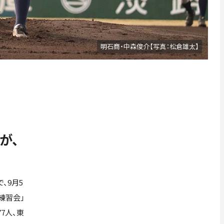
明石商・中森俊介【写真：松倉雄太】
が、
、9月5
練習会」
7人、東