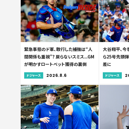
緊急事態のド軍、敢行した補強は“人
大谷翔平、今季
間関係も重視”? 戻らないスミス...GM
ら25号先頭
が明かすロートベット獲得の裏側
差に
2026.8.6
2
ドジャース
ドジャース