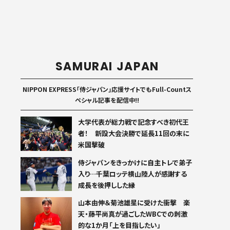
SAMURAI JAPAN
NIPPON EXPRESS「侍ジャパン」応援サイトでもFull-Countス
ペシャル記事を配信中!!
大学代表が総力戦で記念すべき初代王
者！ 新設大会決勝で延長11回の末に
米国撃破
侍ジャパンをきっかけに自主トレで弟子
入り…千葉ロッテ横山陸人が感謝する
成長を後押しした縁
山本由伸＆菊池雄星に受けた衝撃 楽
天・藤平尚真が過ごしたWBCでの刺激
的な1か月「上を目指したい」