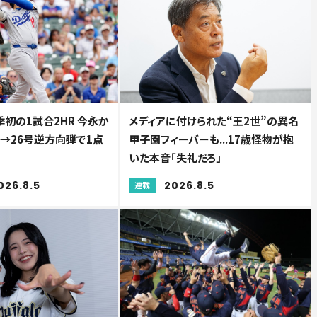
初の1試合2HR 今永か
メディアに付けられた“王2世”の異名
弾→26号逆方向弾で1点
甲子園フィーバーも...17歳怪物が抱
いた本音「失礼だろ」
026.8.5
2026.8.5
連載