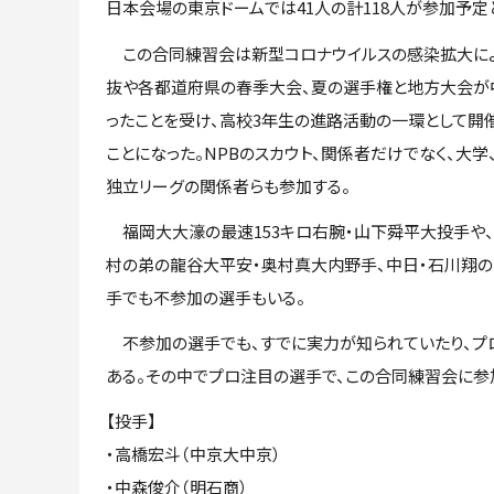
日本会場の東京ドームでは41人の計118人が参加予定
この合同練習会は新型コロナウイルスの感染拡大によ
抜や各都道府県の春季大会、夏の選手権と地方大会が
ったことを受け、高校3年生の進路活動の一環として開
ことになった。NPBのスカウト、関係者だけでなく、大学
独立リーグの関係者らも参加する。
福岡大大濠の最速153キロ右腕・山下舜平大投手や、
村の弟の龍谷大平安・奥村真大内野手、中日・石川翔
手でも不参加の選手もいる。
不参加の選手でも、すでに実力が知られていたり、プ
ある。その中でプロ注目の選手で、この合同練習会に参
【投手】
・高橋宏斗（中京大中京）
・中森俊介（明石商）