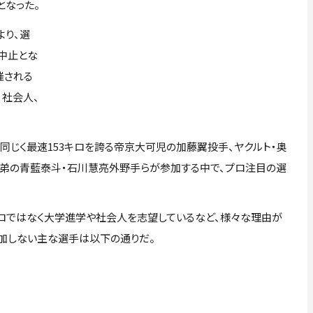
となった。
り、選
中止とな
催される
、社会人、
同じく最速153キロを誇る帝京大可児の加藤翼投手、ヤクルト・奥
の弟の青藍泰斗・石川慧亮外野手らが参加する中で、プロ注目の選
ロではなく大学進学や社会人を志望しているなど、様々な理由が
加しない主な選手は以下の通りだ。