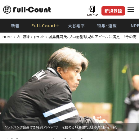
新規登録
新着
Full-Count＋
大谷翔平
特集・連載
NP
城島健司氏、プロ志望球児のアピールに満足 「今の高校
HOME
プロ野球
ドラフト
ソフトバンク会長付き特別アドバイザーを務める城島健司氏【写真：藤浦一都】