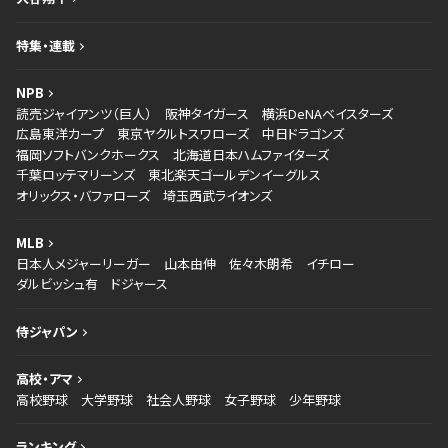
特集・連載
NPB
読売ジャイアンツ（巨人）
阪神タイガース
横浜DeNAベイスターズ
広島東洋カープ
東京ヤクルトスワローズ
中日ドラゴンズ
福岡ソフトバンクホークス
北海道日本ハムファイターズ
千葉ロッテマリーンズ
東北楽天ゴールデンイーグルス
オリックス・バファローズ
埼玉西武ライオンズ
MLB
日本人メジャーリーガー
山本由伸
佐々木朗希
イチロー
ダルビッシュ有
ドジャース
侍ジャパン
高校・アマ
高校野球
大学野球
社会人野球
女子野球
少年野球
ランキング