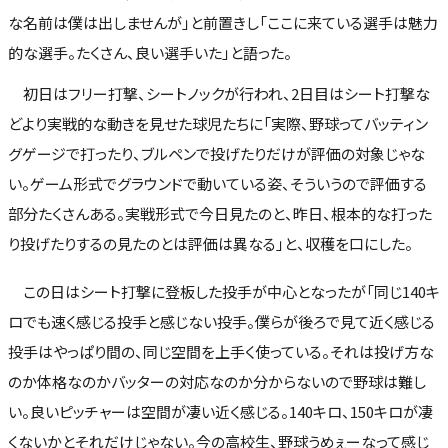
な名前は僕は出しませんが」と前置きし「ここに来ている選手は魅力
的な選手。たくさん、良い選手いた」と語った。
初日はフリー打撃、シートノックが行われ、2日目はシート打撃な
どより実戦的な動きを見せた球児たちに「実際、野球ってバッティン
グゲージで打ったり、ブルペンで投げたりだけが評価の対象じゃな
い。ゲーム形式でグラウンドで動いている姿、そういうので評価する
部分たくさんある。実戦形式で今日見たのと、昨日、根本的な打った
り投げたりするの見たのとは評価は異なる」と、収穫を口にした。
この日はシート打撃に登板した投手が中心となったが「同じ140キ
ロでも速く感じる投手と感じない投手。僕らが後ろで見て近く感じる
投手はやっぱり間の、同じ空間を上手く使っている。それは投げ方な
のか体格なのかバッターの対応なのか分からないので野球は難し
い。良いピッチャーは空間が凄い近く感じる。140キロ、150キロが凄
くないかとそれだけじゃない。今の高校生、野球うめぇーなって感じ