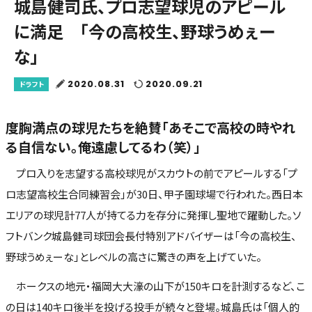
城島健司氏、プロ志望球児のアピール
に満足 「今の高校生、野球うめぇー
な」
2020.08.31
2020.09.21
ドラフト
度胸満点の球児たちを絶賛「あそこで高校の時やれ
る自信ない。俺遠慮してるわ（笑）」
プロ入りを志望する高校球児がスカウトの前でアピールする「プ
ロ志望高校生合同練習会」が30日、甲子園球場で行われた。西日本
エリアの球児計77人が持てる力を存分に発揮し聖地で躍動した。ソ
フトバンク城島健司球団会長付特別アドバイザーは「今の高校生、
野球うめぇーな」とレベルの高さに驚きの声を上げていた。
ホークスの地元・福岡大大濠の山下が150キロを計測するなど、こ
の日は140キロ後半を投げる投手が続々と登場。城島氏は「個人的