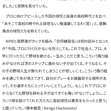
ました」と笑顔を見せていた。
プロに向けアピールした今回の球児と自身の高校時代とを比べ
「あそこで高校の時やれる自信ない。俺遠慮してるわ（笑）」と、度胸
満点の球児たちを称えていた。
NPBと高野連がタッグを組み、「合同練習会」は初の試みとなった
が「今回、プロに行く行かないを別としても。これで社会人、プロ、大
学に行ったりして野球を続ける。一生のことだと思う。こういう取り組
みがなければ次のステップに進めない子が出てくる。そうなると、そ
の子の野球人生が断たれてしまうことが悲しいこと。こういう取り組
みを通じて先が見えてきて、自分のプレーをお披露目する場所があ
って。その選手たちにとっていいことでしょうし、もしこれでプロにか
からなくても野球を辞める子が出てきても悔いがないでしょうし。こ
ういう場を設けてくれた方たちに高校球児は勇気をもらったと思う」
と語っていた。（橋本健吾 / Kengo Hashimoto）