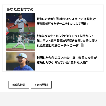
あなたにおすすめ
阪神、才木が8回0封もドリス炎上で逆転負け
藤川監督「またチームを1つにして明日」
NEW
「今年ダメだったらクビだ」 ドラ1入団から7
年...巨人・堀田賢慎が遅咲き覚醒、大勢に覆さ
れた意識と内海コーチへの一言
判明した今永のスマホの中身...米国人女性が
接触したワケ 写っていた“意外な人物”
#城島健司
#高校野球