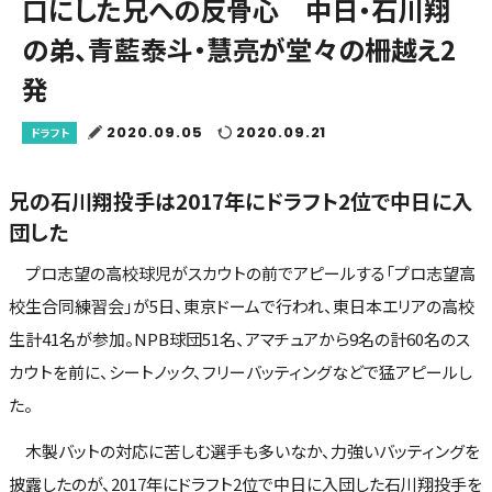
口にした兄への反骨心 中日・石川翔
の弟、青藍泰斗・慧亮が堂々の柵越え2
発
2020.09.05
2020.09.21
ドラフト
兄の石川翔投手は2017年にドラフト2位で中日に入
団した
プロ志望の高校球児がスカウトの前でアピールする「プロ志望高
校生合同練習会」が5日、東京ドームで行われ、東日本エリアの高校
生計41名が参加。NPB球団51名、アマチュアから9名の計60名のス
カウトを前に、シートノック、フリーバッティングなどで猛アピールし
た。
木製バットの対応に苦しむ選手も多いなか、力強いバッティングを
披露したのが、2017年にドラフト2位で中日に入団した石川翔投手を