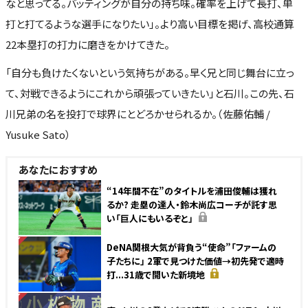
なと思ってる。バッティングが自分の持ち味。確率を上げて長打、単
打と打てるような選手になりたい」。より高い目標を掲げ、高校通算
22本塁打の打力に磨きをかけてきた。
「自分も負けたくないという気持ちがある。早く兄と同じ舞台に立っ
て、対戦できるようにこれから頑張っていきたい」と石川。この先、石
川兄弟の名を投打で球界にとどろかせられるか。（佐藤佑輔 /
Yusuke Sato）
あなたにおすすめ
“14年間不在”のタイトルを浦田俊輔は獲れ
るか? 走塁の達人・鈴木尚広コーチが託す思
い「巨人にもいるぞと」
NEW
DeNA関根大気が背負う“使命”「ファームの
子たちに」 2軍で見つけた価値→初先発で適時
打...31歳で開いた新境地
NEW