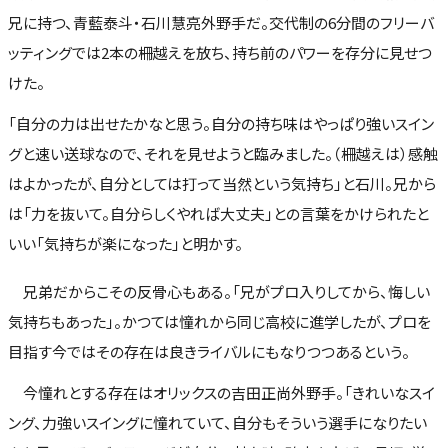
兄に持つ、青藍泰斗・石川慧亮外野手だ。交代制の6分間のフリーバ
ッティングでは2本の柵越えを放ち、持ち前のパワーを存分に見せつ
けた。
「自分の力は出せたかなと思う。自分の持ち味はやっぱり強いスイン
グと速い送球なので、それを見せようと臨みました。（柵越えは）感触
はよかったが、自分としては打って当然という気持ち」と石川。兄から
は「力を抜いて。自分らしくやれば大丈夫」との言葉をかけられたと
いい「気持ちが楽になった」と明かす。
兄弟だからこその反骨心もある。「兄がプロ入りしてから、悔しい
気持ちもあった」。かつては憧れから同じ高校に進学したが、プロを
目指す今ではその存在は良きライバルにもなりつつあるという。
今憧れとする存在はオリックスの吉田正尚外野手。「きれいなスイ
ング、力強いスイングに憧れていて、自分もそういう選手になりたい