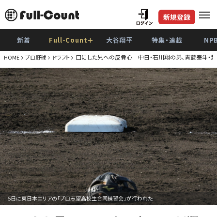
新規登録
新着
Full-Count＋
大谷翔平
特集・連載
NP
口にした兄への反骨心 中日・石川翔の弟、青藍泰斗・慧
HOME
プロ野球
ドラフト
5日に東日本エリアの「プロ志望高校生合同練習会」が行われた