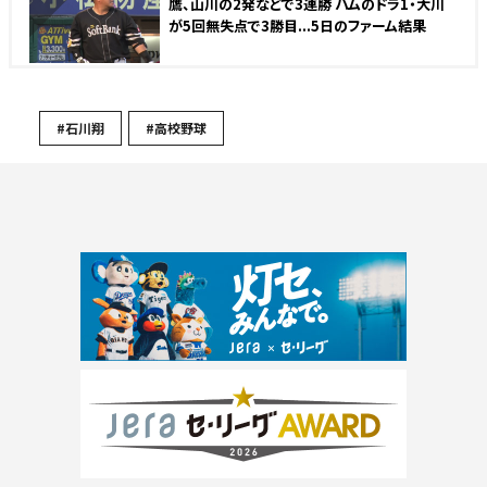
鷹、山川の2発などで3連勝 ハムのドラ1・大川
が5回無失点で3勝目...5日のファーム結果
#石川翔
#高校野球