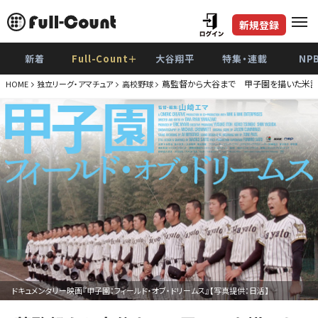
新規登録
新着
Full-Count＋
大谷翔平
特集・連載
NP
蔦監督から大谷まで 甲子園を描いた米話
HOME
独立リーグ・アマチュア
高校野球
ドキュメンタリー映画『甲子園：フィールド・オブ・ドリームス』【写真提供：日活】