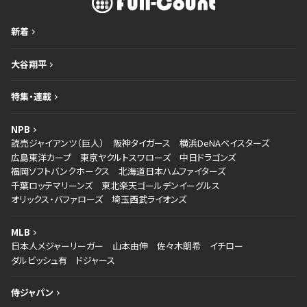
新着
大谷翔平
特集・連載
NPB
読売ジャイアンツ（巨人）
阪神タイガース
横浜DeNAベイスターズ
広島東洋カープ
東京ヤクルトスワローズ
中日ドラゴンズ
福岡ソフトバンクホークス
北海道日本ハムファイターズ
千葉ロッテマリーンズ
東北楽天ゴールデンイーグルス
オリックス・バファローズ
埼玉西武ライオンズ
MLB
日本人メジャーリーガー
山本由伸
佐々木朗希
イチロー
ダルビッシュ有
ドジャース
侍ジャパン