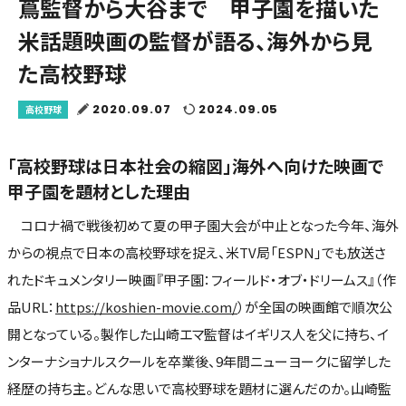
蔦監督から大谷まで 甲子園を描いた
米話題映画の監督が語る、海外から見
た高校野球
2020.09.07
2024.09.05
高校野球
「高校野球は日本社会の縮図」海外へ向けた映画で
甲子園を題材とした理由
コロナ禍で戦後初めて夏の甲子園大会が中止となった今年、海外
からの視点で日本の高校野球を捉え、米TV局「ESPN」でも放送さ
れたドキュメンタリー映画『甲子園：フィールド・オブ・ドリームス』（作
品URL：
https://koshien-movie.com/
）が全国の映画館で順次公
開となっている。製作した山崎エマ監督はイギリス人を父に持ち、イ
ンターナショナルスクールを卒業後、9年間ニューヨークに留学した
経歴の持ち主。どんな思いで高校野球を題材に選んだのか。山崎監