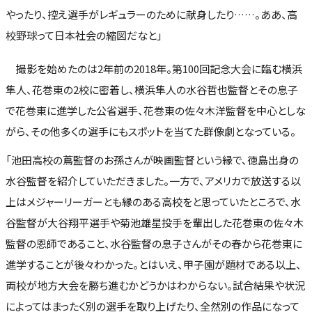
やったり、控え選手がレギュラーのために献身したり……。ああ、高
校野球って日本社会の縮図だなと」
撮影を始めたのは2年前の2018年。第100回記念大会に臨む横浜
隼人、花巻東の2校に密着し、横浜隼人の水谷哲也監督とその息子
で花巻東に進学した公省選手、花巻東の佐々木洋監督を中心としな
がら、その他多くの選手にもスポットを当てた群像劇となっている。
「池田高校の蔦監督のお孫さんが映画監督という縁で、徳島出身の
水谷監督を紹介していただきました。一方で、アメリカで放送する以
上はメジャーリーガーとも縁のある高校をと思っていたところで、水
谷監督が大谷翔平選手や菊池雄星投手を輩出した花巻東の佐々木
監督の恩師であること、水谷監督の息子さんがその春から花巻東に
進学することが後々わかった。とはいえ、甲子園が題材である以上、
両校が地方大会を勝ち進むかどうかはわからない。試合結果や状況
によってはまったく別の選手を取り上げたり、全然別の作品になって