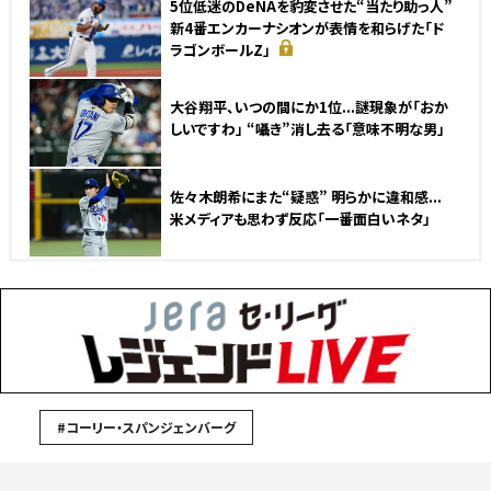
5位低迷のDeNAを豹変させた“当たり助っ人”
新4番エンカーナシオンが表情を和らげた「ド
ラゴンボールZ」
大谷翔平、いつの間にか1位...謎現象が「おか
しいですわ」 “囁き”消し去る「意味不明な男」
佐々木朗希にまた“疑惑” 明らかに違和感...
米メディアも思わず反応「一番面白いネタ」
#コーリー・スパンジェンバーグ