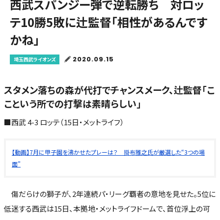
西武スパンジー弾で逆転勝ち 対ロッ
テ10勝5敗に辻監督「相性があるんです
かね」
2020.09.15
埼玉西武ライオンズ
スタメン落ちの森が代打でチャンスメーク、辻監督「こ
こという所での打撃は素晴らしい」
■西武 4-3 ロッテ（15日・メットライフ）
【動画】7月に甲子園を沸かせたプレーは？ 掛布雅之氏が厳選した“3つの場
面”
傷だらけの獅子が、2年連続パ・リーグ覇者の意地を見せた。5位に
低迷する西武は15日、本拠地・メットライフドームで、首位浮上の可