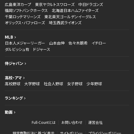
広島東洋カープ
東京ヤクルトスワローズ
中日ドラゴンズ
福岡ソフトバンクホークス
北海道日本ハムファイターズ
千葉ロッテマリーンズ
東北楽天ゴールデンイーグルス
オリックス・バファローズ
埼玉西武ライオンズ
MLB
日本人メジャーリーガー
山本由伸
佐々木朗希
イチロー
ダルビッシュ有
ドジャース
侍ジャパン
高校・アマ
高校野球
大学野球
社会人野球
女子野球
少年野球
ランキング
動画
Full-Countとは
お問い合わせ
運営会社
特定商取引法に基づく表示
サイトポリシー
プライバシーポリシー