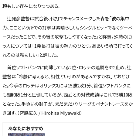
頼もしい存在になりつつある。
辻発彦監督は試合後、代打でチャンスメークした森を「彼の集中
力、ここという所での打撃は素晴らしい。シングルヒットでなくツーベ
ースだったことで、その後の攻撃もしやすくなった」と称賛。殊勲の助
っ人については「1発長打は彼の魅力のひとつ。ああいう所で打ってく
れるのは頼もしい」と評した。
首位ソフトバンクに肉薄している2位・ロッテの連勝を3で止め、辻
監督は「冷静に考えると、相性というのがあるんですかね」とおどけ
た。今季のロッテはオリックスには15勝2敗1分、首位ソフトバンクに
も8勝3敗1分と圧倒しているが、西武との対戦成績はこれで5勝10敗
となった。手負いの獅子が、まだまだパ・リーグのペナントレースをか
き回す。（宮脇広久 / Hirohisa Miyawaki）
あなたにおすすめ