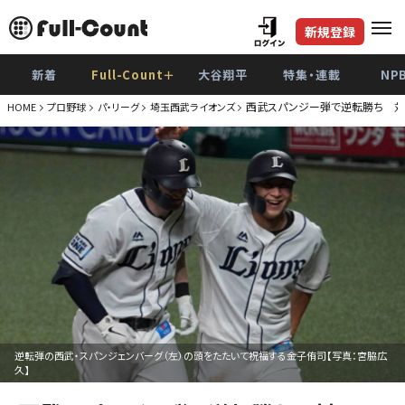
新規登録
新着
Full-Count＋
大谷翔平
特集・連載
NP
西武スパンジー弾で逆転勝ち 対
HOME
プロ野球
パ・リーグ
埼玉西武ライオンズ
逆転弾の西武・スパンジェンバーグ（左）の頭をたたいて祝福する金子侑司【写真：宮脇広
久】