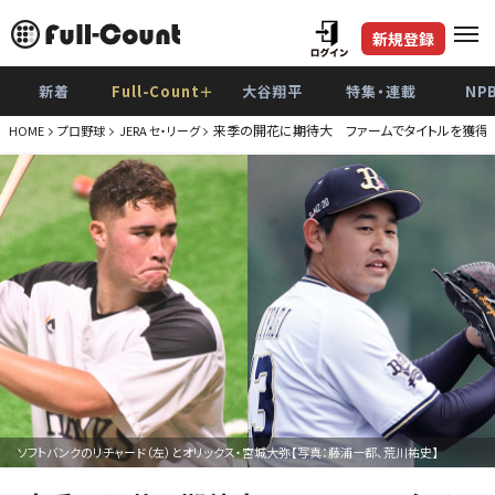
新規登録
新着
Full-Count＋
大谷翔平
特集・連載
NP
来季の開花に期待大 ファームでタイトルを獲得
HOME
プロ野球
JERA セ・リーグ
ソフトバンクのリチャード（左）とオリックス・宮城大弥【写真：藤浦一都、荒川祐史】