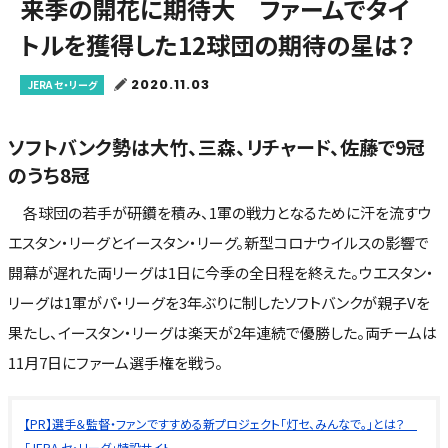
来季の開花に期待大 ファームでタイ
トルを獲得した12球団の期待の星は？
2020.11.03
JERA セ・リーグ
ソフトバンク勢は大竹、三森、リチャード、佐藤で9冠
のうち8冠
各球団の若手が研鑽を積み、1軍の戦力となるために汗を流すウ
エスタン・リーグとイースタン・リーグ。新型コロナウイルスの影響で
開幕が遅れた両リーグは1日に今季の全日程を終えた。ウエスタン・
リーグは1軍がパ・リーグを3年ぶりに制したソフトバンクが親子Vを
果たし、イースタン・リーグは楽天が2年連続で優勝した。両チームは
11月7日にファーム選手権を戦う。
【PR】選手＆監督・ファンですすめる新プロジェクト「灯セ、みんなで。」とは？
「JERA セ・リーグ」特設サイト