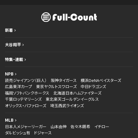
新着
大谷翔平
特集・連載
NPB
読売ジャイアンツ（巨人）
阪神タイガース
横浜DeNAベイスターズ
広島東洋カープ
東京ヤクルトスワローズ
中日ドラゴンズ
福岡ソフトバンクホークス
北海道日本ハムファイターズ
千葉ロッテマリーンズ
東北楽天ゴールデンイーグルス
オリックス・バファローズ
埼玉西武ライオンズ
MLB
日本人メジャーリーガー
山本由伸
佐々木朗希
イチロー
ダルビッシュ有
ドジャース