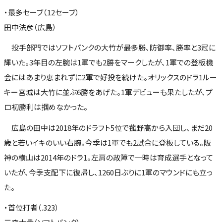
・最多セーブ（12セーブ）
田中法彦（広島）
投手部門ではソフトバンクの大竹が最多勝、防御率、勝率と3冠に
輝いた。3年目の左腕は1軍でも2勝をマークしたが、1軍での登板機
会にはあまり恵まれずに2軍で好投を続けた。オリックスのドラ1ルー
キー宮城は大竹に並ぶ6勝をあげた。1軍デビューも果たしたが、プ
ロ初勝利は掴めなかった。
広島の田中は2018年のドラフト5位で菰野高から入団し、まだ20
歳と若いイキのいい右腕。今季は1軍でも2試合に登板している。阪
神の横山は2014年のドラ1。左肩の故障で一時は育成選手となって
いたが、今季支配下に復帰し、1260日ぶりに1軍のマウンドにも立っ
た。
・首位打者（.323）