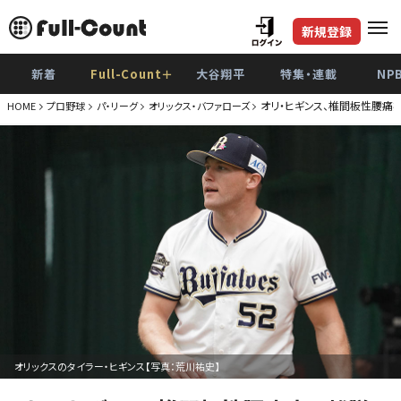
新規登録
新着
Full-Count＋
大谷翔平
特集・連載
NP
オリ・ヒギンス、椎間板性腰
HOME
プロ野球
パ・リーグ
オリックス・バファローズ
オリックスのタイラー・ヒギンス【写真：荒川祐史】