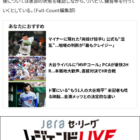
後については患部の状態を確認しながら、リハビリ、練習等を行って
いくとしている。（Full-Count編集部）
あなたにおすすめ
マイナーに現れた「両投げ投手!」 公式も“混
乱”...咄嗟の判断が「最もクレイジー」
大谷ライバルに「MVPコール」 PCAが豪快2H
R...本拠地大歓声、直接対決でHR合戦
ド軍にいる“もう1人の大谷翔平” 米記者も唸
る頭脳...金満メッツとの決定的な違い