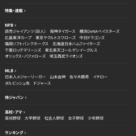
特集・連載
NPB
読売ジャイアンツ（巨人）
阪神タイガース
横浜DeNAベイスターズ
広島東洋カープ
東京ヤクルトスワローズ
中日ドラゴンズ
福岡ソフトバンクホークス
北海道日本ハムファイターズ
千葉ロッテマリーンズ
東北楽天ゴールデンイーグルス
オリックス・バファローズ
埼玉西武ライオンズ
MLB
日本人メジャーリーガー
山本由伸
佐々木朗希
イチロー
ダルビッシュ有
ドジャース
侍ジャパン
高校・アマ
高校野球
大学野球
社会人野球
女子野球
少年野球
ランキング