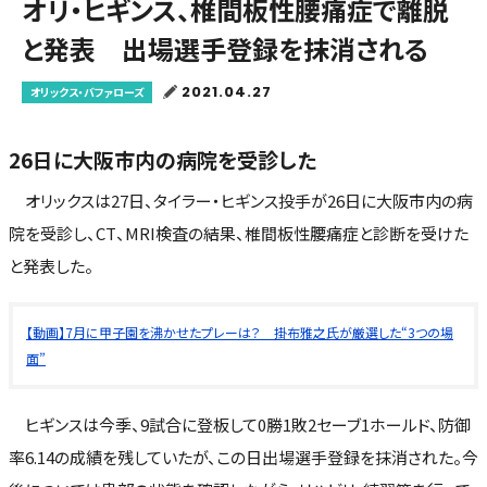
オリ・ヒギンス、椎間板性腰痛症で離脱
と発表 出場選手登録を抹消される
2021.04.27
オリックス・バファローズ
26日に大阪市内の病院を受診した
オリックスは27日、タイラー・ヒギンス投手が26日に大阪市内の病
院を受診し、CT、MRI検査の結果、椎間板性腰痛症と診断を受けた
と発表した。
【動画】7月に甲子園を沸かせたプレーは？ 掛布雅之氏が厳選した“3つの場
面”
ヒギンスは今季、9試合に登板して0勝1敗2セーブ1ホールド、防御
率6.14の成績を残していたが、この日出場選手登録を抹消された。今