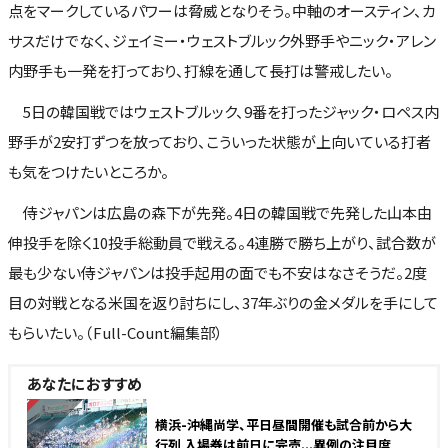
点をマークしているパワーは脅威となりそう。中軸のオースティン、カ
サスだけでなく、ジェイミー・ウェストブルック外野手やニック・アレン
内野手も一発を打っており、打線を通して長打は警戒したい。
5日の韓国戦ではウェストブルック、9番を打ったジャック・ロペス内
野手が2安打ずつを放っており、こういった状態が上向いている打者
も気をつけたいところか。
侍ジャパンは広島の森下が先発。4日の韓国戦で先発した山本由
伸投手を除く10投手総動員で戦える。4連勝で勝ち上がり、試合数が
最も少ない侍ジャパンは投手起用の面でも不安はなさそうだ。2度
目の対戦となる米国を返り討ちにし、37年ぶりの金メダルを手にして
もらいたい。（Full-Count編集部）
あなたにおすすめ
NEW
横浜-沖縄尚学、平日昼間開催も試合前から大
行列 入場券は前日に完売...異例の注目度