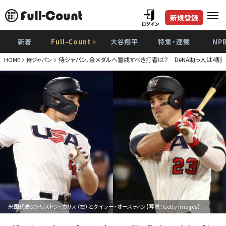
新規登録
新着
Full-Count＋
大谷翔平
特集・連載
NP
侍ジャパン、金メダルへ警戒すべき打者は？ DeNA助っ人は4割
HOME
侍ジャパン
米国代表のトリストン・カサス（左）とタイラー・オースティン【写真：Getty Images】