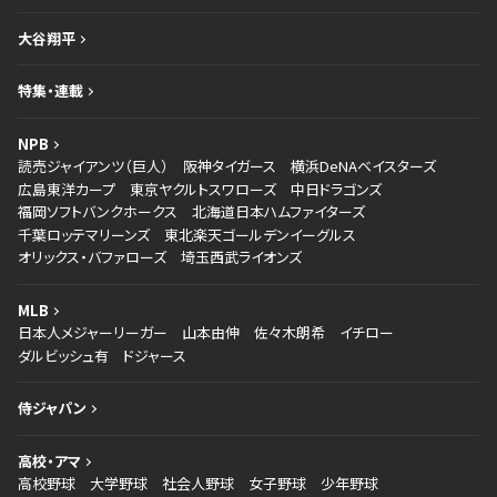
大谷翔平
特集・連載
NPB
読売ジャイアンツ（巨人）
阪神タイガース
横浜DeNAベイスターズ
広島東洋カープ
東京ヤクルトスワローズ
中日ドラゴンズ
福岡ソフトバンクホークス
北海道日本ハムファイターズ
千葉ロッテマリーンズ
東北楽天ゴールデンイーグルス
オリックス・バファローズ
埼玉西武ライオンズ
MLB
日本人メジャーリーガー
山本由伸
佐々木朗希
イチロー
ダルビッシュ有
ドジャース
侍ジャパン
高校・アマ
高校野球
大学野球
社会人野球
女子野球
少年野球