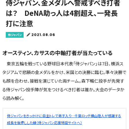
侍ジャパン、金メダルへ警戒すべき打者
は？ DeNA助っ人は4割超え、一発長
打に注意
2021.08.06
侍ジャパン
オースティン、カサスの中軸打者が当たっている
東京五輪を戦っている野球日本代表「侍ジャパン」は7日、横浜ス
タジアムで悲願の金メダルをかけ、米国との決勝に臨む。準々決勝で
も顔を合わせ、接戦を演じていた両チーム。森下暢仁投手が先発す
る侍ジャパン投手陣が気をつけるべき打者は誰か。大会のデータか
ら読み解く。
侍ジャパンをきっかけに自主トレで弟子入り…千葉ロッテ横山陸人が感謝する
成長を後押しした縁（侍ジャパン応援特設サイトへ）