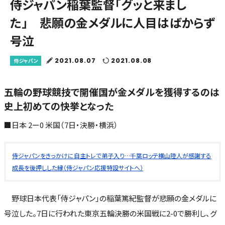
侍ジャパン稲葉監督「グッと来まし
た」 悲願の金メダルに人目はばからず
号泣
2021.08.07
2021.08.08
侍ジャパン
五輪の野球競技で開催国が金メダルを獲得するのは
史上初めての快挙となった
■日本 2ー0 米国（7日・決勝・横浜）
侍ジャパンをきっかけに自主トレで弟子入り…千葉ロッテ横山陸人が感謝する
成長を後押しした縁（侍ジャパン応援特設サイトへ）
野球日本代表「侍ジャパン」の稲葉篤紀監督が悲願の金メダルに
号泣した。7日に行われた東京五輪決勝の米国戦に2-0で勝利し、グ