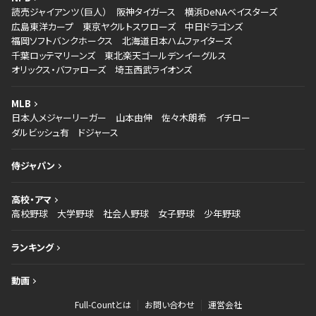
読売ジャイアンツ（巨人）
阪神タイガース
横浜DeNAベイスターズ
広島東洋カープ
東京ヤクルトスワローズ
中日ドラゴンズ
福岡ソフトバンクホークス
北海道日本ハムファイターズ
千葉ロッテマリーンズ
東北楽天ゴールデンイーグルス
オリックス・バファローズ
埼玉西武ライオンズ
MLB
日本人メジャーリーガー
山本由伸
佐々木朗希
イチロー
ダルビッシュ有
ドジャース
侍ジャパン
高校・アマ
高校野球
大学野球
社会人野球
女子野球
少年野球
ランキング
動画
Full-Countとは
お問い合わせ
運営会社