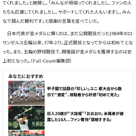
てくれました」と絶賛し、「みんなが頑張ってくれましたし、ファンの人
たちも応援してくれましたし、サポートしてくれた人もいますし、みん
なで掴んだ勝利です」と感謝の言葉を並べていた。
日本代表が金メダルに輝くのは、まだ公開競技だった1984年のロ
サンゼルス五輪以来、37年ぶり。正式競技となってからは初めてとな
った。また、五輪の野球競技で、開催国が金メダルを獲得するのは史
上初となった。（Full-Count編集部）
あなたにおすすめ
NEW
甲子園で話題の「珍しい」ユニ 都大会から数
日で“激変”、視聴者から好感「初めて見た」
NEW
巨人20歳が“大抜擢”「おおお!!」 米識者が披
露した10人...ファン驚愕「慧眼すぎる」