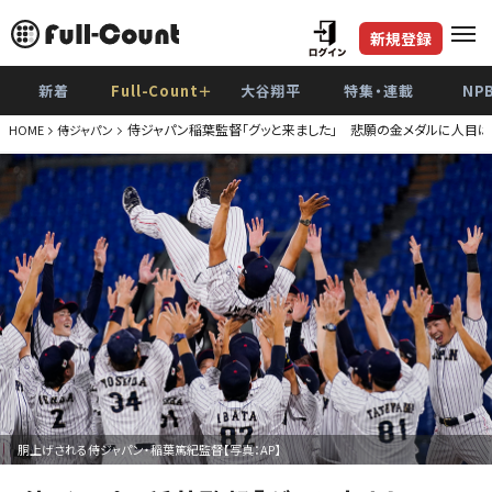
新規登録
新着
Full-Count＋
大谷翔平
特集・連載
NP
侍ジャパン稲葉監督「グッと来ました」 悲願の金メダルに人目
HOME
侍ジャパン
胴上げされる侍ジャパン・稲葉篤紀監督【写真：AP】