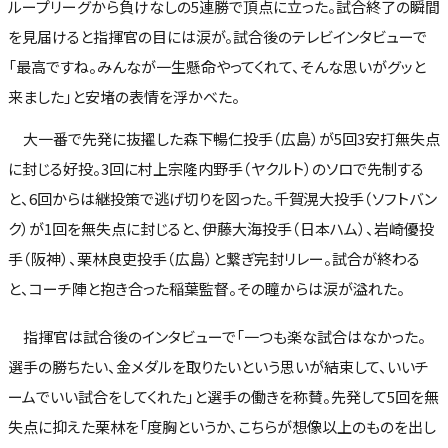
ループリーグから負けなしの5連勝で頂点に立った。試合終了の瞬間
を見届けると指揮官の目には涙が。試合後のテレビインタビューで
「最高ですね。みんなが一生懸命やってくれて、そんな思いがグッと
来ました」と安堵の表情を浮かべた。
大一番で先発に抜擢した森下暢仁投手（広島）が5回3安打無失点
に封じる好投。3回に村上宗隆内野手（ヤクルト）のソロで先制する
と、6回からは継投策で逃げ切りを図った。千賀滉大投手（ソフトバン
ク）が1回を無失点に封じると、伊藤大海投手（日本ハム）、岩崎優投
手（阪神）、栗林良吏投手（広島）と繋ぎ完封リレー。試合が終わる
と、コーチ陣と抱き合った稲葉監督。その瞳からは涙が溢れた。
指揮官は試合後のインタビューで「一つも楽な試合はなかった。
選手の勝ちたい、金メダルを取りたいという思いが結束して、いいチ
ームでいい試合をしてくれた」と選手の働きを称賛。先発して5回を無
失点に抑えた栗林を「度胸というか、こちらが想像以上のものを出し