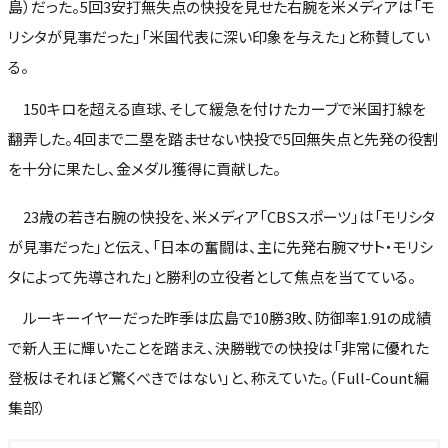
島）だった。5回3安打無失点の快投を見せた右腕を米メディアは「モ
リシタが見事だった」「米国代表に深い印象を与えた」と称賛してい
る。
150キロを超える直球、そして緩急を付けたカーブで米国打線を
翻弄した。4回まで二塁を踏ませない快投で5回無失点と先発の役割
を十分に果たし、金メダル獲得に貢献した。
23歳の若き右腕の快投を、米メディア「CBSスポーツ」は「モリシタ
が見事だった」と伝え、「日本の奮闘は、主に先発右腕マサト・モリシ
タによって先導された」と勝利の立役者として焦点を当てている。
ルーキーイヤーだった昨季は広島で10勝3敗、防御率1.91の成績
で新人王に輝いたことを踏まえ、決勝戦での快投は「非常に優れた
登板はそれほど驚くべきではない」と、称えていた。（Full-Count編
集部）