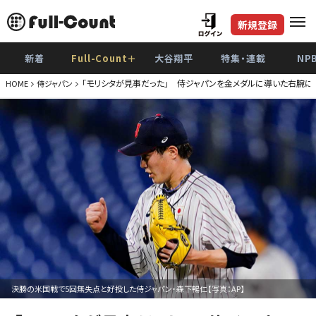
新規登録
新着
Full-Count＋
大谷翔平
特集・連載
NP
「モリシタが見事だった」 侍ジャパンを金メダルに導いた右腕に
HOME
侍ジャパン
決勝の米国戦で5回無失点と好投した侍ジャパン・森下暢仁【写真：AP】