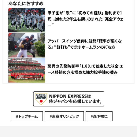
あなたにおすすめ
NEW
甲子園が“敵”に「初めての経験」 勝利まで1
死...崩れた2年生右腕、のまれた“完全アウェ
ー”
NEW
アッパースイング信仰に疑問「確率が悪くな
る」 “釘打ち”で示すホームランの打ち方
驚異の先発防御率「1.88」で独走した味全 エ
ース移籍の穴を埋めた強力投手陣の凄み
#トップチーム
#東京オリンピック
#森下暢仁