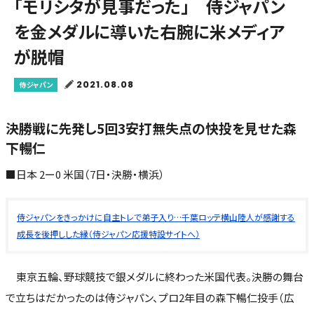
「モリシタが見事だった」 侍ジャパン
を金メダルに導いた右腕に米メディア
が脱帽
2021.08.08
侍ジャパン
決勝戦に先発し5回3安打無失点の快投を見せた森
下暢仁
■日本 2ー0 米国（7日・決勝・横浜）
侍ジャパンをきっかけに自主トレで弟子入り…千葉ロッテ横山陸人が感謝する
成長を後押しした縁（侍ジャパン応援特設サイトへ）
東京五輪、野球競技で銀メダルに終わった米国代表。決勝の舞台
で立ちはだかったのは侍ジャパン、プロ2年目の森下暢仁投手（広