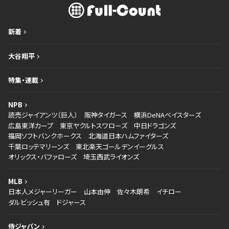
新着
大谷翔平
特集・連載
NPB
読売ジャイアンツ（巨人）
阪神タイガース
横浜DeNAベイスターズ
広島東洋カープ
東京ヤクルトスワローズ
中日ドラゴンズ
福岡ソフトバンクホークス
北海道日本ハムファイターズ
千葉ロッテマリーンズ
東北楽天ゴールデンイーグルス
オリックス・バファローズ
埼玉西武ライオンズ
MLB
日本人メジャーリーガー
山本由伸
佐々木朗希
イチロー
ダルビッシュ有
ドジャース
侍ジャパン