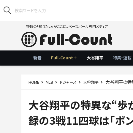
野球の「知りたい」がここに。ベースボール専門メディア
新着
Full-Count＋
大谷翔平
特集・連載
大谷翔平の特異な
HOME
MLB
ドジャース
大谷翔平
大谷翔平の特異な“歩か
録の3戦11四球は「ボ