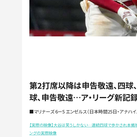
9
第2打席以降は申告敬遠、四球
球、申告敬遠…ア・リーグ新記
■マリナーズ 6ー5 エンゼルス（日本時間25日・アナハイ
【実際の映像】大谷は笑うしかない…連続四球で歩かされ本拠
ングの実際映像