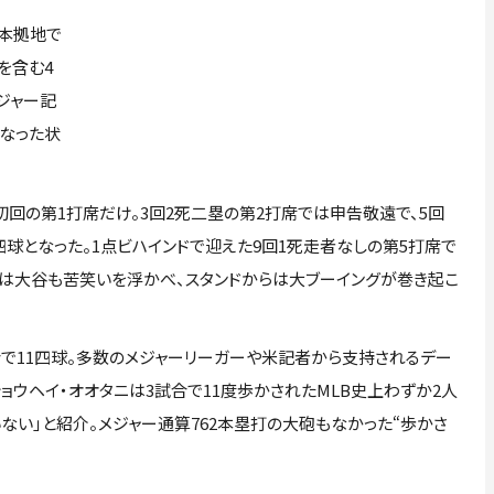
、本拠地で
を含む4
ジャー記
なった状
回の第1打席だけ。3回2死二塁の第2打席では申告敬遠で、5回
球となった。1点ビハインドで迎えた9回1死走者なしの第5打席で
には大谷も苦笑いを浮かべ、スタンドからは大ブーイングが巻き起こ
合で11四球。多数のメジャーリーガーや米記者から支持されるデー
ーで「ショウヘイ・オオタニは3試合で11度歩かされたMLB史上わずか2人
いない」と紹介。メジャー通算762本塁打の大砲もなかった“歩かさ