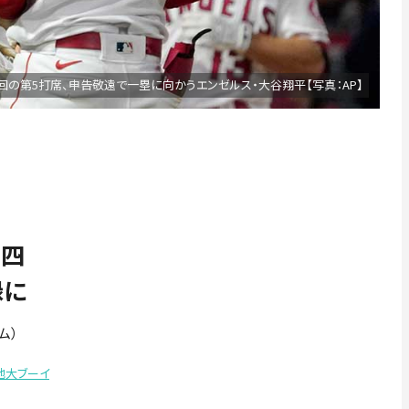
回の第5打席、申告敬遠で一塁に向かうエンゼルス・大谷翔平【写真：AP】
、四
録に
ム）
地大ブーイ