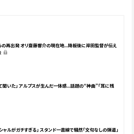
」からの再出発 オリ齋藤響介の現在地...降板後に岸田監督が伝え
味
聞いた」 アルプスが生んだ一体感...話題の“神曲”「耳に残
シャルがガチすぎる」 スタンド一直線で騒然「文句なしの弾道」