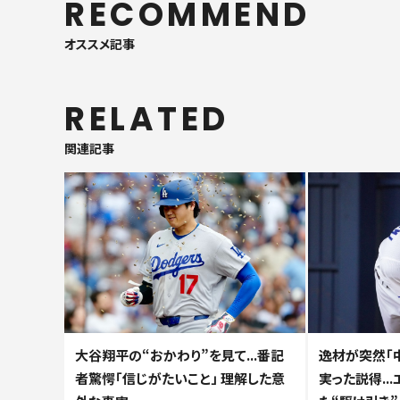
RECOMMEND
オススメ記事
RELATED
関連記事
大谷翔平の“おかわり”を見て...番記
逸材が突然「
者驚愕「信じがたいこと」 理解した意
実った説得..