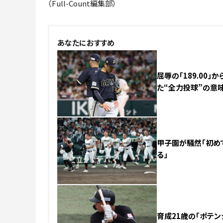
（Full-Count編集部）
あなたにおすすめ
屈辱の「189.00
た“全力投球”の意
甲子園が騒然「初めて
る」
育成21歳の「ポテン