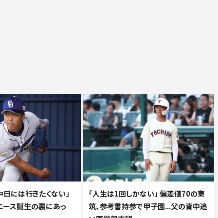
中日には行きたくない」
「人生は1回しかない」 偏差値70の東
.エース誕生の裏にあっ
筑、参考書持参で甲子園...父の背中追