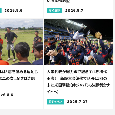
い医学部志望
2026.8.6
2026.8.7
高校野球
ルは「肩を温める運動じ
大学代表が総力戦で記念すべき初代
は二の次...足さばき磨
王者！ 新設大会決勝で延長11回の
”
末に米国撃破（侍ジャパン応援特設サ
イトへ）
26.8.6
2026.7.27
侍ジャパン