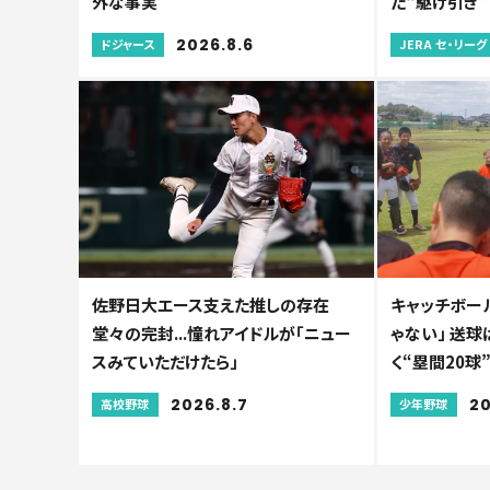
外な事実
た“駆け引き”
2026.8.6
ドジャース
JERA セ・リーグ
佐野日大エース支えた推しの存在
キャッチボー
堂々の完封...憧れアイドルが「ニュー
ゃない」 送球
スみていただけたら」
く“塁間20球
2026.8.7
20
高校野球
少年野球