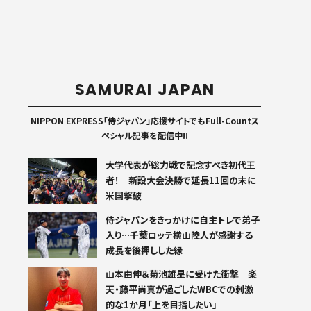
SAMURAI JAPAN
NIPPON EXPRESS「侍ジャパン」応援サイトでもFull-Countス
ペシャル記事を配信中!!
大学代表が総力戦で記念すべき初代王
者！ 新設大会決勝で延長11回の末に
米国撃破
侍ジャパンをきっかけに自主トレで弟子
入り…千葉ロッテ横山陸人が感謝する
成長を後押しした縁
山本由伸＆菊池雄星に受けた衝撃 楽
天・藤平尚真が過ごしたWBCでの刺激
的な1か月「上を目指したい」