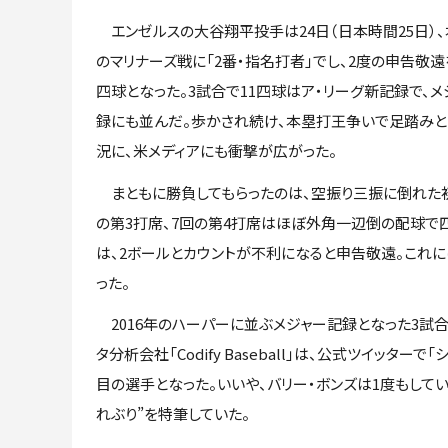
エンゼルスの大谷翔平投手は24日（日本時間25日）
のマリナーズ戦に「2番・指名打者」でし、2度の申告敬遠
四球となった。3試合で11四球はア・リーグ新記録で、メ
録にも並んだ。歩かされ続け、本塁打王争いで足踏みと
況に、米メディアにも衝撃が広がった。
まともに勝負してもらったのは、空振り三振に倒れた初
の第3打席、7回の第4打席はほぼ外角一辺倒の配球で四
は、2ボールとカウントが不利になると申告敬遠。これ
った。
2016年のハーパーに並ぶメジャー記録となった3試
タ分析会社「Codify Baseball」は、公式ツイッタ
目の選手となった。いいや、バリー・ボンズは1度もして
れぶり”を特筆していた。