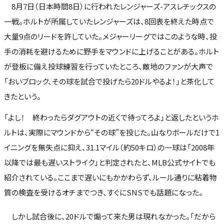
8月7日（日本時間8日）に行われたレンジャーズ-アスレチックスの
一戦。ホルトが所属していたレンジャーズは、8回表を終えた時点で
大量9点のリードを許していた。メジャーリーグではこのような時、投
手の消耗を避けるために野手をマウンドに上げることがある。ホルト
が登板に備え投球練習を行っていたところ、敵地のファンが大声で
「おいブロック、その球を試合で投げたら20ドルやるよ！」と茶化して
きたという。
「よし！ 終わったらダグアウトの近くで待ってろよ」と返したというホ
ルトは、実際にマウンドから“その球”を投じた。山なりボールだけで1
イニングを無失点に抑え、31.1マイル（約50キロ）の一球は「2008年
以降では最も遅いストライク」と判定されたと、MLB公式サイトでも
紹介されている。ここまで遅いにもかかわらず、ルール通りに粘着物
質の検査を受けるオチまでつき、すぐにSNSでも話題になった。
しかし試合後に、20ドルで煽って来た男は現れなかった。「だから