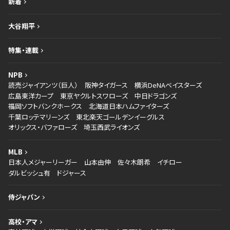
新着
大谷翔平
特集・連載
NPB
読売ジャイアンツ（巨人）
阪神タイガース
横浜DeNAベイスターズ
広島東洋カープ
東京ヤクルトスワローズ
中日ドラゴンズ
福岡ソフトバンクホークス
北海道日本ハムファイターズ
千葉ロッテマリーンズ
東北楽天ゴールデンイーグルス
オリックス・バファローズ
埼玉西武ライオンズ
MLB
日本人メジャーリーガー
山本由伸
佐々木朗希
イチロー
ダルビッシュ有
ドジャース
侍ジャパン
高校・アマ