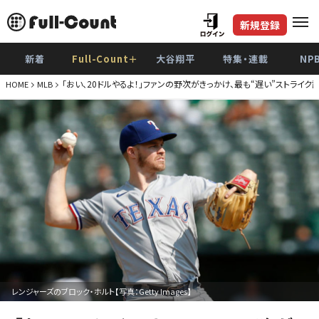
新規登録
新着
Full-Count＋
大谷翔平
特集・連載
NP
「おい、20ドルやるよ！」ファンの野次がきっかけ、最も“遅い”ストライク
HOME
MLB
レンジャーズのブロック・ホルト【写真：Getty Images】