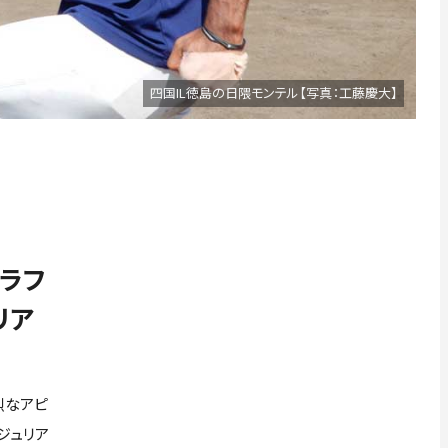
四国IL徳島の日隈モンテル【写真：工藤慶大】
ラフ
リア
烈なアピ
ジュリア