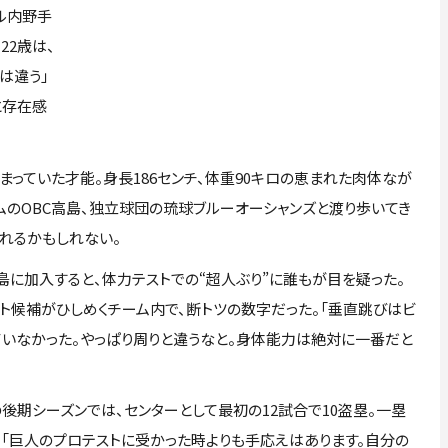
ル内野手
22歳は、
は違う」
と存在感
まっていた才能。身長186センチ、体重90キロの恵まれた肉体なが
ムのOBC高島、独立球団の琉球ブルーオーシャンズと渡り歩いてき
れるかもしれない。
島に加入すると、体力テストでの“超人ぶり”に誰もが目を疑った。
ラフト候補がひしめくチーム内で、断トツの数字だった。「垂直跳びはビ
ていなかった。やっぱり周りと違うなと。身体能力は絶対に一番だと
期シーズンでは、センターとして最初の12試合で10盗塁。一塁
だ。「巨人のプロテストに受かった時よりも手応えはあります。自分の