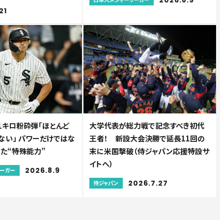
21
1キロ粉砕弾「ほとんど
大学代表が総力戦で記念すべき初代
ない」 パワーだけではな
王者！ 新設大会決勝で延長11回の
賛した“特殊能力”
末に米国撃破（侍ジャパン応援特設サ
イトへ）
2026.8.9
リーガー
2026.7.27
侍ジャパン