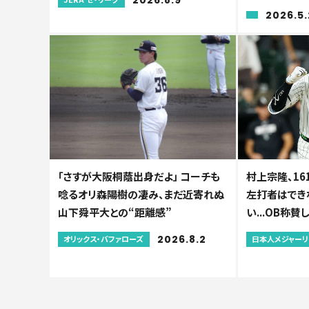
2026.5.
「さすが大阪桐蔭出身だよ」 コーチも
村上宗隆、16
唸るオリ森陽樹の凄み、まだ近寄れぬ
左打者はでき
山下舜平大との“距離感”
い...OB称
2026.8.2
オリックス・バファローズ
日本人メジャー