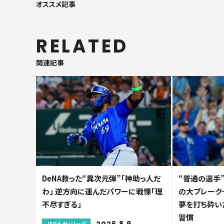
オススメ記事
RELATED
関連記事
DeNA救った“異次元弾”「神助っ人だ
“普通の選手”
わ」 逆方向に運んだパワーに戦慄「理
の大ブレーク→
不尽すぎる」
夢を打ち砕い
習慣
2026.8.9
JERA セ・リーグ