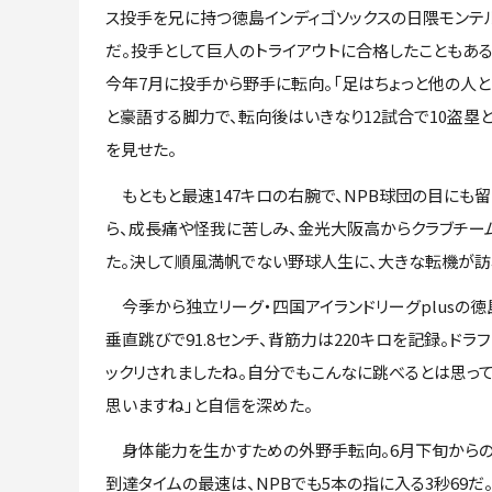
ス投手を兄に持つ徳島インディゴソックスの日隈モンテ
だ。投手として巨人のトライアウトに合格したこともある
今年7月に投手から野手に転向。「足はちょっと他の人と
と豪語する脚力で、転向後はいきなり12試合で10盗塁
を見せた。
もともと最速147キロの右腕で、NPB球団の目にも留
ら、成長痛や怪我に苦しみ、金光大阪高からクラブチー
た。決して順風満帆でない野球人生に、大きな転機が訪
今季から独立リーグ・四国アイランドリーグplusの徳
垂直跳びで91.8センチ、背筋力は220キロを記録。ド
ックリされましたね。自分でもこんなに跳べるとは思っ
思いますね」と自信を深めた。
身体能力を生かすための外野手転向。6月下旬からの後
到達タイムの最速は、NPBでも5本の指に入る3秒69