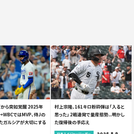
から突如覚醒 2025年
村上宗隆、161キロ粉砕弾は「入ると
WBCではMVP、侍Jの
思った」 2戦連発で量産態勢...明かし
たガルシアが大切にする
た復帰後の手応え
2026.8.9
日本人メジャーリーガー