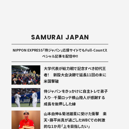
SAMURAI JAPAN
NIPPON EXPRESS「侍ジャパン」応援サイトでもFull-Countス
ペシャル記事を配信中!!
大学代表が総力戦で記念すべき初代王
者！ 新設大会決勝で延長11回の末に
米国撃破
侍ジャパンをきっかけに自主トレで弟子
入り…千葉ロッテ横山陸人が感謝する
成長を後押しした縁
山本由伸＆菊池雄星に受けた衝撃 楽
天・藤平尚真が過ごしたWBCでの刺激
的な1か月「上を目指したい」