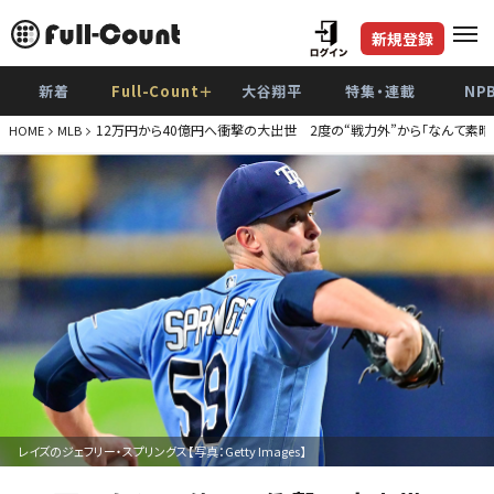
新規登録
新着
Full-Count＋
大谷翔平
特集・連載
NP
12万円から40億円へ衝撃の大出世 2度の“戦力外”から「なんて素晴
HOME
MLB
レイズのジェフリー・スプリングス【写真：Getty Images】