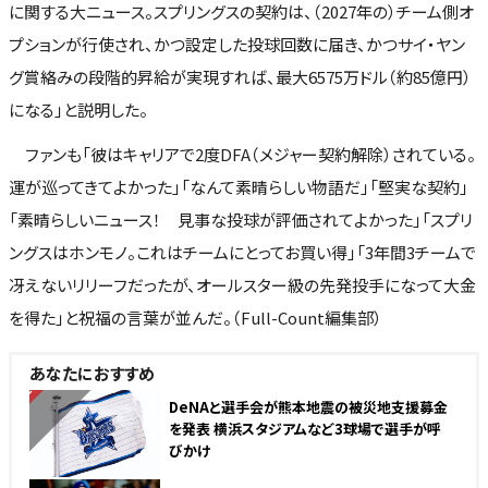
に関する大ニュース。スプリングスの契約は、（2027年の）チーム側オ
プションが行使され、かつ設定した投球回数に届き、かつサイ・ヤン
グ賞絡みの段階的昇給が実現すれば、最大6575万ドル（約85億円）
になる」と説明した。
ファンも「彼はキャリアで2度DFA（メジャー契約解除）されている。
運が巡ってきてよかった」「なんて素晴らしい物語だ」「堅実な契約」
「素晴らしいニュース！ 見事な投球が評価されてよかった」「スプリ
ングスはホンモノ。これはチームにとってお買い得」「3年間3チームで
冴えないリリーフだったが、オールスター級の先発投手になって大金
を得た」と祝福の言葉が並んだ。（Full-Count編集部）
あなたにおすすめ
NEW
DeNAと選手会が熊本地震の被災地支援募金
を発表 横浜スタジアムなど3球場で選手が呼
びかけ