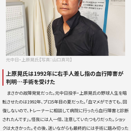
ロ
楽
オリ
西
元中日・上原晃氏【写真：山口真司】
上原晃氏は1992年に右手人差し指の血行障害が
判明…手術を受けた
まさかの故障発覚だった。元中日投手・上原晃氏の野球人生を暗
転させたのは1992年、プロ5年目の夏だった。「血マメができても、回
復しないので、トレーナーに相談して病院に行ったら血行障害と診断
されたんです」。怪我には人一倍、注意していたつもりだった。ショッ
クは大きかった。その後、迷いながらも最終的には手術に踏み切った