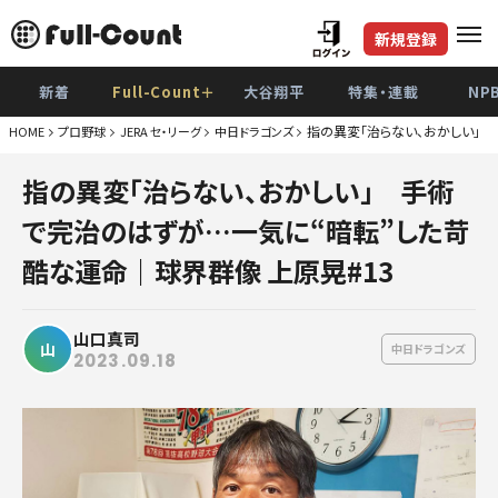
新規登録
新着
Full-Count＋
大谷翔平
特集・連載
NP
指の異変「治らない、おかしい」 
HOME
プロ野球
JERA セ・リーグ
中日ドラゴンズ
巨
指の異変「治らない、おかしい」 手術
阪
で完治のはずが…一気に“暗転”した苛
De
酷な運命｜球界群像 上原晃#13
広
山口真司
ヤク
山
中日ドラゴンズ
2023.09.18
中
ソフト
日本