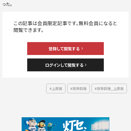
った。
#上原晃
#球界群像
#球界群像_上原晃