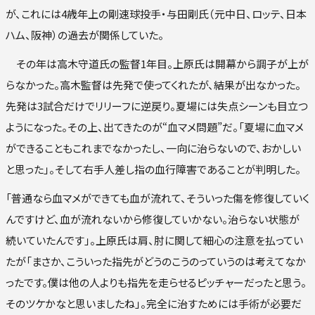
が、これには4歳年上の剛速球投手・与田剛氏（元中日、ロッテ、日本
ハム、阪神）の過去が関係していた。
その年は高木守道氏の監督1年目。上原氏は開幕から調子が上が
らなかった。高木監督は先発で使ってくれたが、結果が出なかった。
先発は3試合だけでリリーフに逆戻り。夏場には失点シーンも目立つ
ようになった。その上、出てきたのが“血マメ問題”だ。「夏場に血マメ
ができることもこれまでなかったし、一向に治らないので、おかしい
と思った」。そして右手人差し指の血行障害であることが判明した。
「普通なら血マメができても血が流れて、そういった傷を修復していく
んですけど、血が流れないから修復していかない。治らない状態が
続いていたんです」。上原氏は肩、肘に関して細心の注意を払ってい
たが「まさか、こういった指先がどうのこうのっていうのは考えてなか
ったです。僕は他の人よりも指先を走らせるピッチャーだったと思う。
そのツケかなと思いましたね」。完全に治すためには手術が必要だ