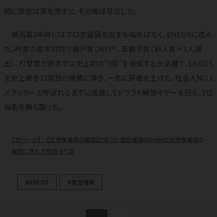
間に度会は涙を流すと、その後は号泣した。
横浜高3年時にはプロ志望届を出すも指名はなく、ENEOSに進ん
だ。昨夏の都市対抗で橋戸賞（MVP）、若獅子賞（新人賞＝3人選
出）、打撃賞と野手では史上初の“3冠”を達成する大活躍で、ENEOS
を史上最多12度目の優勝に導き、一気に評価を上げた。社会人NO.1
スラッガーと呼ばれるまでに成長してドラフト解禁イヤーを迎え、1位
指名を勝ち取った。
【交渉権獲得の瞬間】ENEOS・度会隆輝はDeNAの交渉権獲得の
瞬間に思わず感極まり涙
#ENEOS
#度会隆輝