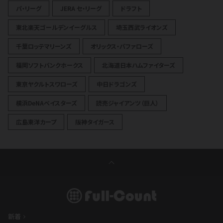
パ・リーグ
JERA セ・リーグ
ドラフト
東北楽天ゴールデンイーグルス
埼玉西武ライオンズ
千葉ロッテマリーンズ
オリックス・バファローズ
福岡ソフトバンクホークス
北海道日本ハムファイターズ
東京ヤクルトスワローズ
中日ドラゴンズ
横浜DeNAベイスターズ
読売ジャイアンツ（巨人）
広島東洋カープ
阪神タイガース
新着