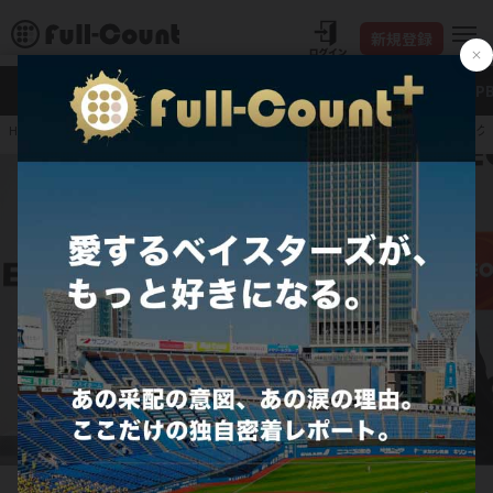
新規登録
新着
Full-Count＋
大谷翔平
特集・連載
NP
ENEOS度会隆輝、DeNA交渉権確定に号泣 父は元ヤク
HOME
プロ野球
ドラフト
DeNAに1位指名されて涙を流したENEOS・度会隆輝【写真：町田利衣】