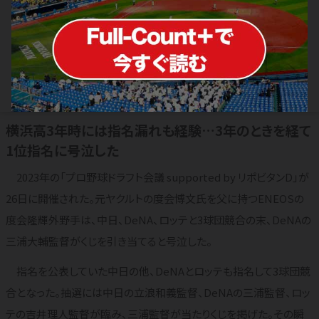
ENEOS度会隆輝、DeNA交渉権確定に
号泣 父は元ヤクルト野手…中日、ロッ
テと3球団競合
2023.10.26
ドラフト
横浜高3年時には指名漏れも経験…3年のときを経て
1位指名に号泣した
2023年の「プロ野球ドラフト会議 supported by リポビタンD」が
26日に開催された。元ヤクルトの度会博文氏を父に持つENEOSの
度会隆輝外野手は、中日、DeNA、ロッテと3球団競合の末、DeNAの
三浦大輔監督がくじを引き当てると号泣した。
指名を公表していた中日の他、DeNAとロッテも指名して3球団競
合となった。抽選には中日の立浪和義監督、DeNAの三浦監督、ロッ
テの吉井理人監督が臨み、三浦監督が当たりくじを掲げた。その瞬