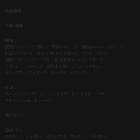
大谷翔平
特集・連載
NPB
読売ジャイアンツ（巨人）
阪神タイガース
横浜DeNAベイスターズ
広島東洋カープ
東京ヤクルトスワローズ
中日ドラゴンズ
福岡ソフトバンクホークス
北海道日本ハムファイターズ
千葉ロッテマリーンズ
東北楽天ゴールデンイーグルス
オリックス・バファローズ
埼玉西武ライオンズ
MLB
日本人メジャーリーガー
山本由伸
佐々木朗希
イチロー
ダルビッシュ有
ドジャース
侍ジャパン
高校・アマ
高校野球
大学野球
社会人野球
女子野球
少年野球