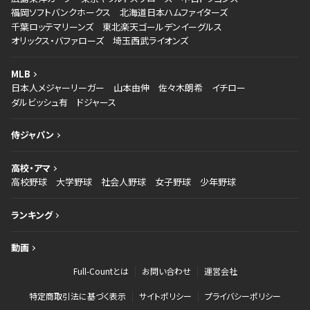
福岡ソフトバンクホークス
北海道日本ハムファイターズ
千葉ロッテマリーンズ
東北楽天ゴールデンイーグルス
オリックス・バファローズ
埼玉西武ライオンズ
MLB
日本人メジャーリーガー
山本由伸
佐々木朗希
イチロー
ダルビッシュ有
ドジャース
侍ジャパン
高校・アマ
高校野球
大学野球
社会人野球
女子野球
少年野球
ランキング
動画
Full-Countとは
お問い合わせ
運営会社
特定商取引法に基づく表示
サイトポリシー
プライバシーポリシー