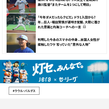
藤川監督「またチームを1つにして明日」
NEW
「今年ダメだったらクビだ」 ドラ1入団から7
年...巨人・堀田賢慎が遅咲き覚醒、大勢に覆さ
れた意識と内海コーチへの一言
判明した今永のスマホの中身...米国人女性が
接触したワケ 写っていた“意外な人物”
#ラウル・バルデス