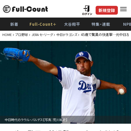
新規登録
新着
Full-Count＋
大谷翔平
特集・連載
NP
45歳で驚異の快進撃…元中日左
HOME
プロ野球
JERA セ・リーグ
中日ドラゴンズ
中日時代のラウル・バルデス【写真：荒川祐史】