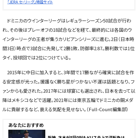
「JERA セ・リーグ」特設サイト
ドミニカのウインターリーグはレギュラーシーズン50試合が行わ
れ、その後はプレーオフの18試合などを経て、最終的には各国のウ
インターリーグの王者が集うカリビアンシリーズに進む。2日（日本時
間3日）時点で3試合に先発して2勝1敗、防御率2.87。勝利数では1位
タイ、投球回では2位につけている。
2015年に中日に加入すると、3年間で17勝ながら確実に試合を作
る安定感が光った。援護なく勝ち星がつかない不運は話題となり、フ
ァンからも愛された。2017年には球宴にも選出され、日本を去って以
降はメキシコなどで活躍。2021年には東京五輪でドミニカの銅メダ
ルに貢献するなど、衰える気配を見せない。（Full-Count編集部）
あなたにおすすめ
阪神、才木が8回0封もドリス炎上で逆転負け