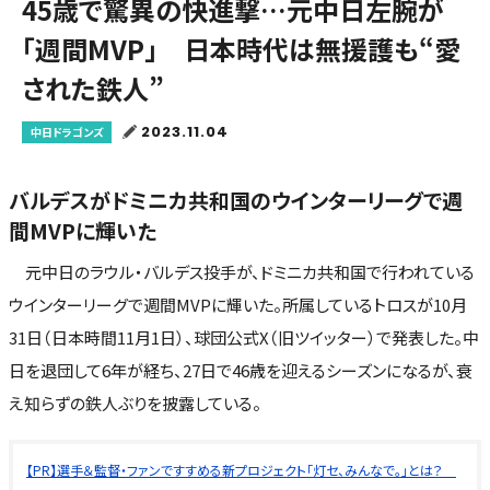
45歳で驚異の快進撃…元中日左腕が
「週間MVP」 日本時代は無援護も“愛
された鉄人”
2023.11.04
中日ドラゴンズ
バルデスがドミニカ共和国のウインターリーグで週
間MVPに輝いた
元中日のラウル・バルデス投手が、ドミニカ共和国で行われている
ウインターリーグで週間MVPに輝いた。所属しているトロスが10月
31日（日本時間11月1日）、球団公式X（旧ツイッター）で発表した。中
日を退団して6年が経ち、27日で46歳を迎えるシーズンになるが、衰
え知らずの鉄人ぶりを披露している。
【PR】選手＆監督・ファンですすめる新プロジェクト「灯セ、みんなで。」とは？