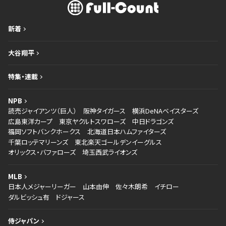
新着
大谷翔平
特集・連載
NPB
読売ジャイアンツ（巨人）
阪神タイガース
横浜DeNAベイスターズ
広島東洋カープ
東京ヤクルトスワローズ
中日ドラゴンズ
福岡ソフトバンクホークス
北海道日本ハムファイターズ
千葉ロッテマリーンズ
東北楽天ゴールデンイーグルス
オリックス・バファローズ
埼玉西武ライオンズ
MLB
日本人メジャーリーガー
山本由伸
佐々木朗希
イチロー
ダルビッシュ有
ドジャース
侍ジャパン