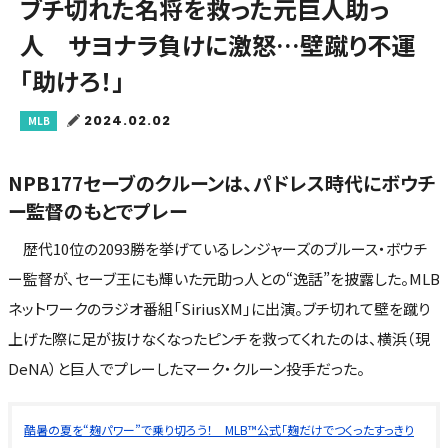
ブチ切れた名将を救った元巨人助っ
人 サヨナラ負けに激怒…壁蹴り不運
「助けろ！」
2024.02.02
MLB
NPB177セーブのクルーンは、パドレス時代にボウチ
ー監督のもとでプレー
歴代10位の2093勝を挙げているレンジャーズのブルース・ボウチ
ー監督が、セーブ王にも輝いた元助っ人との“逸話”を披露した。MLB
ネットワークのラジオ番組「SiriusXM」に出演。ブチ切れて壁を蹴り
上げた際に足が抜けなくなったピンチを救ってくれたのは、横浜（現
DeNA）と巨人でプレーしたマーク・クルーン投手だった。
酷暑の夏を“麹パワー”で乗り切ろう！ MLB™公式「麹だけでつくったすっきり