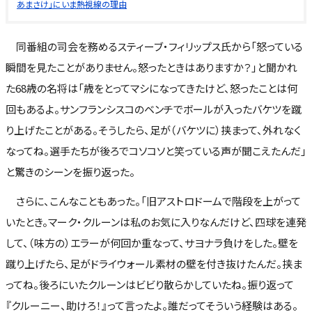
あまさけ」にいま熱視線の理由
同番組の司会を務めるスティーブ・フィリップス氏から「怒っている
瞬間を見たことがありません。怒ったときはありますか？」と聞かれ
た68歳の名将は「歳をとってマシになってきたけど、怒ったことは何
回もあるよ。サンフランシスコのベンチでボールが入ったバケツを蹴
り上げたことがある。そうしたら、足が（バケツに）挟まって、外れなく
なってね。選手たちが後ろでコソコソと笑っている声が聞こえたんだ」
と驚きのシーンを振り返った。
さらに、こんなこともあった。「旧アストロドームで階段を上がって
いたとき。マーク・クルーンは私のお気に入りなんだけど、四球を連発
して、（味方の）エラーが何回か重なって、サヨナラ負けをした。壁を
蹴り上げたら、足がドライウォール素材の壁を付き抜けたんだ。挟ま
ってね。後ろにいたクルーンはビビり散らかしていたね。振り返って
『クルーニー、助けろ！』って言ったよ。誰だってそういう経験はある。