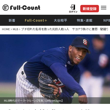
新規登録
新着
Full-Count＋
大谷翔平
特集・連載
NP
ブチ切れた名将を救った元巨人助っ人 サヨナラ負けに激怒…壁蹴り不
HOME
MLB
MLB時代のマーク・クルーン【写真：Getty Images】