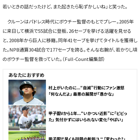
若いときの話だったけど、また起きたら恥ずかしいね」と笑った。
クルーンはパドレス時代にボウチー監督のもとでプレー。2005年
に来日して横浜で55試合に登板、26セーブを挙げる活躍を見せる
と、2008年から巨人に移籍。同年41セーブを挙げてタイトルを獲得し
た。NPB通算304試合で177セーブを誇る。そんな右腕が、若かりし頃
のボウチー監督を救っていた。（Full-Count編集部）
あなたにおすすめ
村上がいたのに...“自滅”行動にファン激怒
「何なんだよ」 最悪の展開が「愚かな」
甲子園Vから1年...“いかつい近影”に「ビビっ
た」 気付かずにはいられない変化「やばい」
甲子園で早くも話題の斬新ユニ「変わった?」