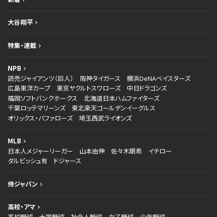
大谷翔平
特集・連載
NPB
読売ジャイアンツ（巨人）
阪神タイガース
横浜DeNAベイスターズ
広島東洋カープ
東京ヤクルトスワローズ
中日ドラゴンズ
福岡ソフトバンクホークス
北海道日本ハムファイターズ
千葉ロッテマリーンズ
東北楽天ゴールデンイーグルス
オリックス・バファローズ
埼玉西武ライオンズ
MLB
日本人メジャーリーガー
山本由伸
佐々木朗希
イチロー
ダルビッシュ有
ドジャース
侍ジャパン
高校・アマ
高校野球
大学野球
社会人野球
女子野球
少年野球