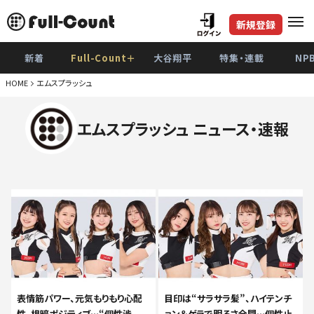
新規登録
新着
Full-Count＋
大谷翔平
特集・連載
NP
HOME
エムスプラッシュ
エムスプラッシュ ニュース・速報
表情筋パワー、元気もりもり心配
目印は“サラサラ髪”、ハイテンチ
性、根暗ポジティブ…“個性渋
ョン＆ゲラで明るさ全開…個性止