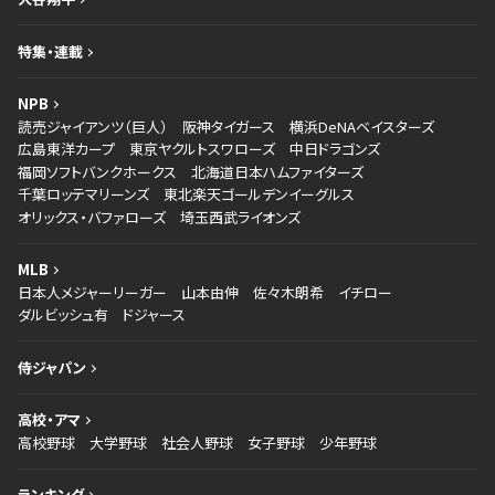
特集・連載
NPB
読売ジャイアンツ（巨人）
阪神タイガース
横浜DeNAベイスターズ
広島東洋カープ
東京ヤクルトスワローズ
中日ドラゴンズ
福岡ソフトバンクホークス
北海道日本ハムファイターズ
千葉ロッテマリーンズ
東北楽天ゴールデンイーグルス
オリックス・バファローズ
埼玉西武ライオンズ
MLB
日本人メジャーリーガー
山本由伸
佐々木朗希
イチロー
ダルビッシュ有
ドジャース
侍ジャパン
高校・アマ
高校野球
大学野球
社会人野球
女子野球
少年野球
ランキング