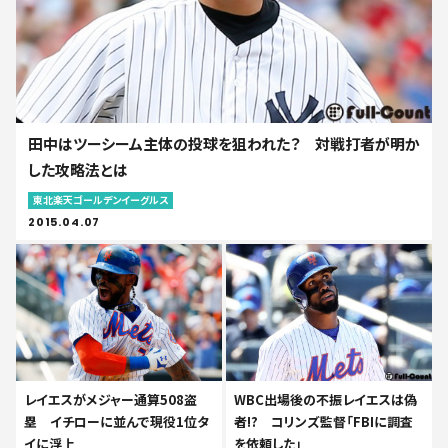
田中はツーシーム主体の投球を狙われた？ 対戦打者が明か
した攻略法とは
東北楽天ゴールデンイーグルス
2015.04.07
レイエスがメジャー通算508盗
WBC出場後の不振レイエスは偽
塁 イチローに並んで現役1位タ
者!? コリンズ監督「FBIに調査
イに浮上
を依頼した」