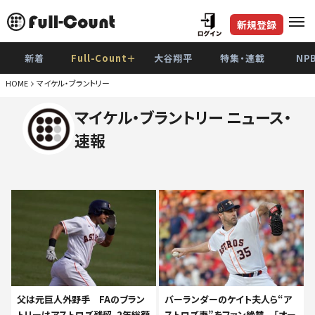
新規登録
新着
Full-Count＋
大谷翔平
特集・連載
NP
HOME
マイケル・ブラントリー
マイケル・ブラントリー ニュース・
速報
父は元巨人外野手 FAのブラン
バーランダーのケイト夫人ら“ア
トリーはアストロズ残留、2年総額
ストロズ妻”をファン絶賛 「オー